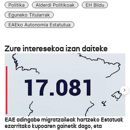
Politika
Alderdi Politikoak
EH Bildu
Eguneko Titularrak
EAEko Autonomia Estatutua
Zure interesekoa izan daiteke
EAE adingabe migratzaileak hartzeko Estatuak
ezarritako kupoaren gainetik dago, eta