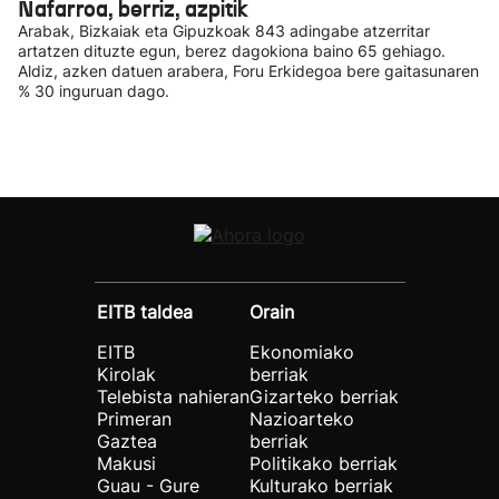
Nafarroa, berriz, azpitik
Arabak, Bizkaiak eta Gipuzkoak 843 adingabe atzerritar
artatzen dituzte egun, berez dagokiona baino 65 gehiago.
Aldiz, azken datuen arabera, Foru Erkidegoa bere gaitasunaren
% 30 inguruan dago.
EITB taldea
Orain
EITB
Ekonomiako
Kirolak
berriak
Telebista nahieran
Gizarteko berriak
Primeran
Nazioarteko
Gaztea
berriak
Makusi
Politikako berriak
Guau - Gure
Kulturako berriak