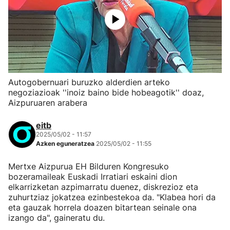
Autogobernuari buruzko alderdien arteko
negoziazioak ''inoiz baino bide hobeagotik'' doaz,
Aizpuruaren arabera
eitb
2025/05/02 - 11:57
Azken eguneratzea
2025/05/02 - 11:55
Mertxe Aizpurua EH Bilduren Kongresuko
bozeramaileak Euskadi Irratiari eskaini dion
elkarrizketan azpimarratu duenez, diskrezioz eta
zuhurtziaz jokatzea ezinbestekoa da. "Klabea hori da
eta gauzak horrela doazen bitartean seinale ona
izango da", gaineratu du.