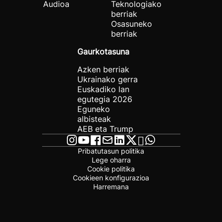
Audioa
Teknologiako
berriak
Osasuneko
berriak
Gaurkotasuna
Azken berriak
Ukrainako gerra
Euskadiko lan
egutegia 2026
Eguneko
albisteak
AEB eta Trump
Pribatutasun politika
Lege oharra
Cookie politika
Cookieen konfigurazioa
Harremana