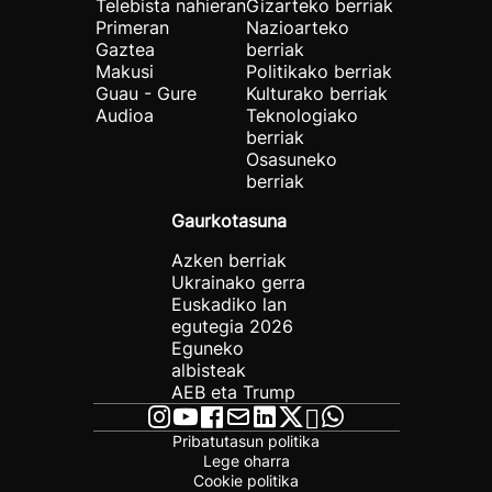
Telebista nahieran
Gizarteko berriak
Primeran
Nazioarteko
Gaztea
berriak
Makusi
Politikako berriak
Guau - Gure
Kulturako berriak
Audioa
Teknologiako
berriak
Osasuneko
berriak
Gaurkotasuna
Azken berriak
Ukrainako gerra
Euskadiko lan
egutegia 2026
Eguneko
albisteak
AEB eta Trump
Pribatutasun politika
Lege oharra
Cookie politika