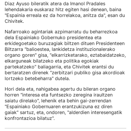
Diaz Ayuso bileratik atera da Imanol Pradales
lehendakaria euskaraz hitz egiten hasi denean, baina
"Espainia erreala ez da horrelakoa, anitza da", esan du
Chivitek.
Nafarroako agintariak azpimarratu du beharrezkoa
dela Espainiako Gobernuko presidentea eta
erkidegoetako buruzagiak biltzen dituen Presidenteen
Biltzarra "balioestea, lankidetza instituzionalerako
organo goren" gisa, "elkarrizketarako, eztabaidatzeko,
elkarguneak bilatzeko eta politika egokiak
partekatzeko" baliagarria, eta Chivitek erantsi du
bertaratzen direnek "zerbitzari publiko gisa akordioak
lortzeko betebeharra" dutela.
Hori dela eta, nahigabea agertu du bileran organo
horren "interesa eta funtsezko zeregina iraultzen
saiatu direlako", lehenik eta behin gai-zerrendan
"Espainiako Gobernuaren erantzukizuna ez diren
gaiak" sartuz, eta, ondoren, "alderdien interesengatik
konfrontazioa bilatuz".