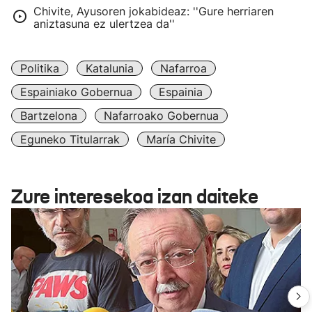
Chivite, Ayusoren jokabideaz: ''Gure herriaren
aniztasuna ez ulertzea da''
Politika
Katalunia
Nafarroa
Espainiako Gobernua
Espainia
Bartzelona
Nafarroako Gobernua
Eguneko Titularrak
María Chivite
Zure interesekoa izan daiteke