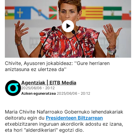
Chivite, Ayusoren jokabideaz: ''Gure herriaren
aniztasuna ez ulertzea da''
Agentziak | EITB Media
2025/06/06 - 20:12
Azken eguneratzea
2025/06/06 - 20:12
Maria Chivite Nafarroako Gobernuko lehendakariak
deitoratu egin du
Presidenteen Biltzarrean
etxebizitzaren inguruan akordiorik adostu ez izana,
eta hori "alderdikeriari" egotzi dio.