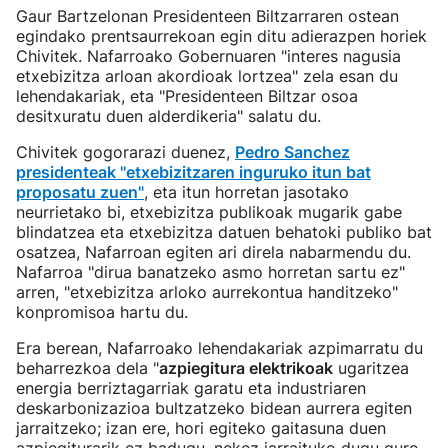
Gaur Bartzelonan Presidenteen Biltzarraren ostean
egindako prentsaurrekoan egin ditu adierazpen horiek
Chivitek. Nafarroako Gobernuaren "interes nagusia
etxebizitza arloan akordioak lortzea" zela esan du
lehendakariak, eta "Presidenteen Biltzar osoa
desitxuratu duen alderdikeria" salatu du.
Chivitek gogorarazi duenez,
Pedro Sanchez
presidenteak "etxebizitzaren inguruko itun bat
proposatu zuen"
, eta itun horretan jasotako
neurrietako bi, etxebizitza publikoak mugarik gabe
blindatzea eta etxebizitza datuen behatoki publiko bat
osatzea, Nafarroan egiten ari direla nabarmendu du.
Nafarroa "dirua banatzeko asmo horretan sartu ez"
arren, "etxebizitza arloko aurrekontua handitzeko"
konpromisoa hartu du.
Era berean, Nafarroako lehendakariak azpimarratu du
beharrezkoa dela "
azpiegitura elektrikoak
ugaritzea
energia berriztagarriak garatu eta industriaren
deskarbonizazioa bultzatzeko bidean aurrera egiten
jarraitzeko; izan ere, hori egiteko gaitasuna duen