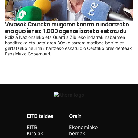
Vivasek Ceutako mugaren kontrola indartzeko
eta gutxienez 1.000 agente izateko eskatu du
Polizia Nazionaleko eta Guardia Zibileko indarrak nabarmen
handitzeko eta uztailaren 30eko sarrera masiboa berriro ez
gertatzeko neurriak hartzeko eskatu dio Ceutako presidenteak
Espainiako Gobernuari.
EITB taldea
Orain
EITB
Ekonomiako
Kirolak
berriak