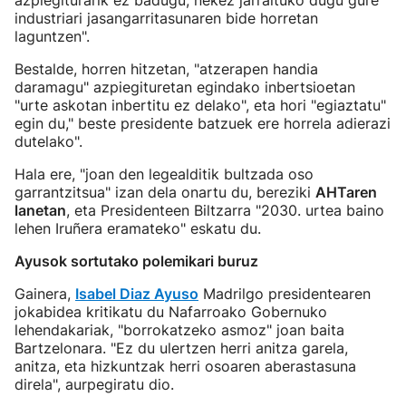
azpiegiturarik ez badugu, nekez jarraituko dugu gure
industriari jasangarritasunaren bide horretan
laguntzen".
Bestalde, horren hitzetan, "atzerapen handia
daramagu" azpiegituretan egindako inbertsioetan
"urte askotan inbertitu ez delako", eta hori "egiaztatu"
egin du," beste presidente batzuek ere horrela adierazi
dutelako".
Hala ere, "joan den legealditik bultzada oso
garrantzitsua" izan dela onartu du, bereziki
AHTaren
lanetan
, eta Presidenteen Biltzarra "2030. urtea baino
lehen Iruñera eramateko" eskatu du.
Ayusok sortutako polemikari buruz
Gainera,
Isabel Diaz Ayuso
Madrilgo presidentearen
jokabidea kritikatu du Nafarroako Gobernuko
lehendakariak, "borrokatzeko asmoz" joan baita
Bartzelonara. "Ez du ulertzen herri anitza garela,
anitza, eta hizkuntzak herri osoaren aberastasuna
direla", aurpegiratu dio.