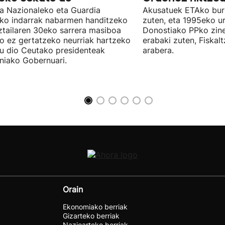
ia Nazionaleko eta Guardia
Akusatuek ETAko bur
eko indarrak nabarmen handitzeko
zuten, eta 1995eko ur
ztailaren 30eko sarrera masiboa
Donostiako PPko zine
ro ez gertatzeko neurriak hartzeko
erabaki zuten, Fiskal
u dio Ceutako presidenteak
arabera.
niako Gobernuari.
Orain
Ekonomiako berriak
Gizarteko berriak
Nazioarteko berriak