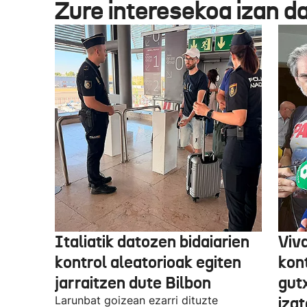
Zure interesekoa izan d
Italiatik datozen bidaiarien
Viv
kontrol aleatorioak egiten
kon
jarraitzen dute Bilbon
gut
Larunbat goizean ezarri dituzte
iza