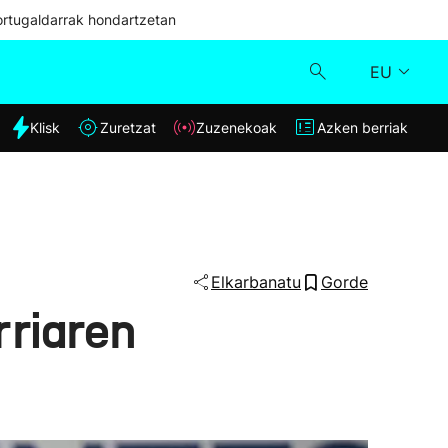
ortugaldarrak hondartzetan
EU
dia
Klisk
Zuretzat
Zuzenekoak
Azken berriak
Klisk
Zuzenekoak
Zuretzat
Elkarbanatu
Gorde
rriaren
Azken berriak