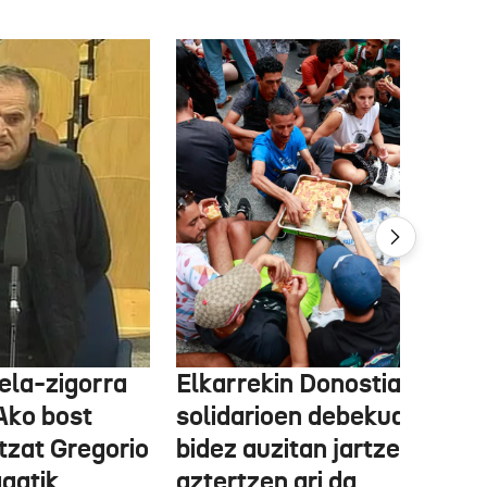
ela-zigorra
Elkarrekin Donostia afari
Ako bost
solidarioen debekua helegi
tzat Gregorio
bidez auzitan jartzea
gatik
aztertzen ari da