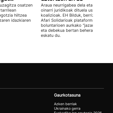
uzagitza osatzen
Araua neurrigabea dela eta zalantza
tarrilean
oinarri juridikoak dituela uste du
gotzia hiltzea
koalizioak. EH Bilduk, berriz, Kaleko
tzaren idazkiaren
Afari Solidarioak plataformako
boluntarioen aurkako "jazarpena" sal
eta debekua bertan behera uzteko
eskatu du.
Gaurkotasuna
Azken berriak
Ukrainako gerra
Euskadiko lan egutegia 2026