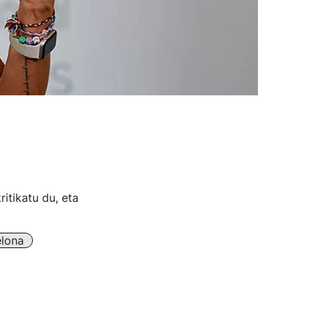
itikatu du, eta
elona