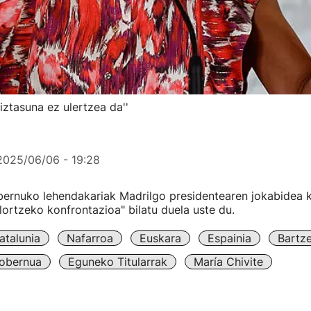
iztasuna ez ulertzea da''
2025/06/06 - 19:28
rnuko lehendakariak Madrilgo presidentearen jokabidea kr
lortzeko konfrontazioa" bilatu duela uste du.
atalunia
Nafarroa
Euskara
Espainia
Bartz
obernua
Eguneko Titularrak
María Chivite