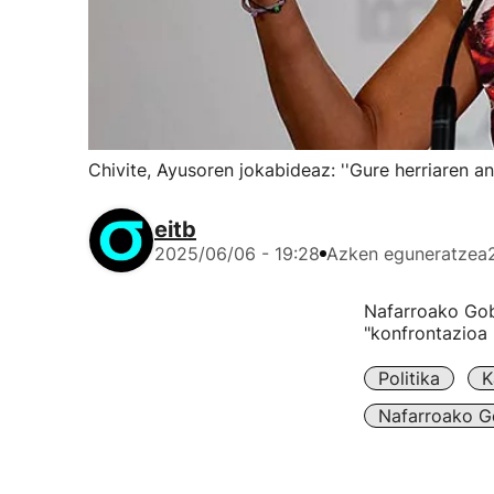
Chivite, Ayusoren jokabideaz: ''Gure herriaren an
eitb
2025/06/06 - 19:28
Azken eguneratzea
Nafarroako Gobe
"konfrontazioa 
Politika
K
Nafarroako G