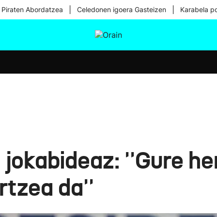
|
|
 Piraten Abordatzea
Celedonen igoera Gasteizen
Karabela p
tura
Ikusmiran
Egural
Osasuna
Teknologia
 jokabideaz: ''Gure he
rtzea da''