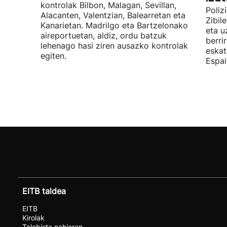
kontrolak Bilbon, Malagan, Sevillan,
Poliz
Alacanten, Valentzian, Balearretan eta
Zibil
Kanarietan. Madrilgo eta Bartzelonako
eta u
aireportuetan, aldiz, ordu batzuk
berri
lehenago hasi ziren ausazko kontrolak
eskat
egiten.
Espai
EITB taldea
EITB
Kirolak
Telebista nahieran