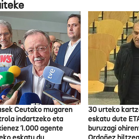
aiteke
asek Ceutako mugaren
30 urteko kartz
trola indartzeko eta
eskatu dute ET
xienez 1.000 agente
buruzagi ohiren
teko eskatu du
Ordoñez hiltzea