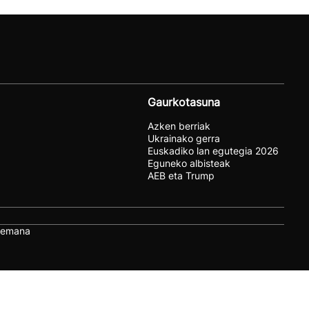
Gaurkotasuna
Azken berriak
Ukrainako gerra
Euskadiko lan egutegia 2026
Eguneko albisteak
AEB eta Trump
remana