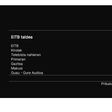
EITB taldea
EITB
Kirolak
Telebista nahieran
Primeran
Gaztea
Makusi
Guau - Gure Audioa
Pribat