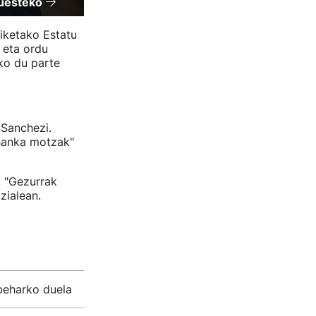
buesteko
ketako Estatu
 eta ordu
uko du parte
 Sanchezi.
hanka motzak"
 "Gezurrak
zialean.
 beharko duela