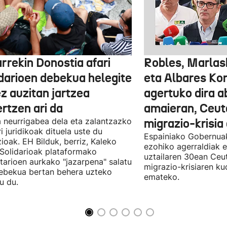
rrekin Donostia afari
Robles, Marlas
idarioen debekua helegite
eta Albares Ko
z auzitan jartzea
agertuko dira 
rtzen ari da
amaieran, Ceut
 neurrigabea dela eta zalantzazko
migrazio-krisia
ri juridikoak dituela uste du
Espainiako Gobernuak
zioak. EH Bilduk, berriz, Kaleko
ezohiko agerraldiak e
 Solidarioak plataformako
uztailaren 30ean Ceu
tarioen aurkako "jazarpena" salatu
migrazio-krisiaren ku
ebekua bertan behera uzteko
emateko.
u du.