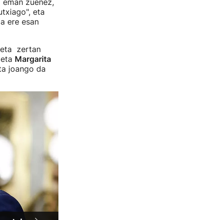
ra eman zuenez,
txiago", eta
a ere esan
 eta zertan
eta
Margarita
ta joango da