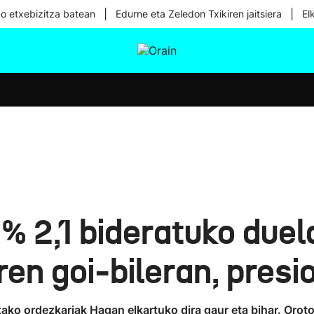
|
|
ko etxebizitza batean
Edurne eta Zeledon Txikiren jaitsiera
El
tura
Ikusmiran
Egural
Osasuna
Teknologia
 % 2,1 bideratuko duel
n goi-bileran, presio
tako ordezkariak Hagan elkartuko dira gaur eta bihar. Oro