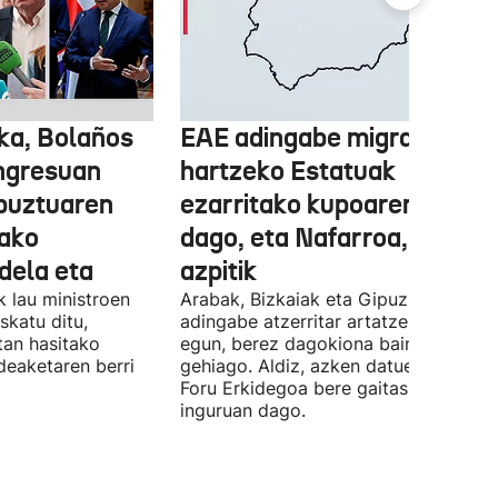
ka, Bolaños
EAE adingabe migratzailea
ngresuan
hartzeko Estatuak
abuztuaren
ezarritako kupoaren gainet
ako
dago, eta Nafarroa, berriz,
 dela eta
azpitik
 lau ministroen
Arabak, Bizkaiak eta Gipuzkoak 843
skatu ditu,
adingabe atzerritar artatzen dituzte
tan hasitako
egun, berez dagokiona baino 65
deaketaren berri
gehiago. Aldiz, azken datuen arabera,
Foru Erkidegoa bere gaitasunaren % 
inguruan dago.