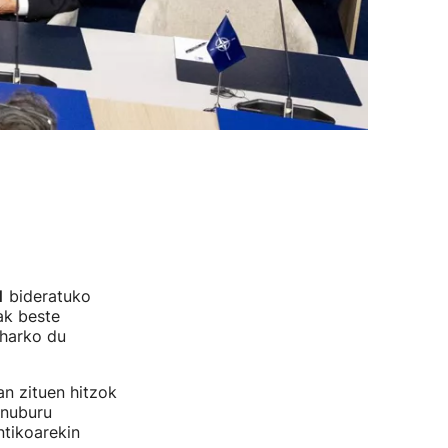
1
bideratuko
ak beste
eharko du
n zituen hitzok
rnuburu
ntikoarekin