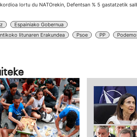
akordioa lortu du NATOrekin, Defentsan % 5 gastatzetik sa
z
Espainiako Gobernua
antikoko Iitunaren Erakundea
Psoe
PP
Podemo
aiteke