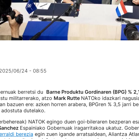
2025/06/24 - 08:55
ernuak berretsi du
Barne Produktu Gordinaren (BPG) % 2,
stu militarrerako, atzo
Mark Rutte
NATOko idazkari nagusi
n bazuen ere: azken horren arabera, BPGren % 3,5 jarri b
a adostuta dutelako.
rbehereak) NATOK egingo duen goi-bileraren bezperan esa
Sanchez
Espainiako Gobernuak iragarritakoa ukatuz. Gobe
erraldi berezia
egin zuen igande arratsaldean, Aliantza Atla