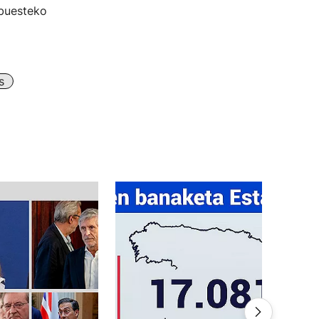
lbuesteko
s