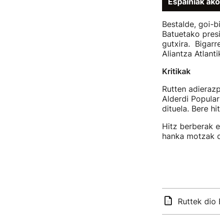
Espainiak ako
Bestalde, goi-b
Batuetako pres
gutxira. Bigarr
Aliantza Atlant
Kritikak
Rutten adierazp
Alderdi Popular
dituela. Bere h
Hitz berberak e
hanka motzak d
Ruttek dio 