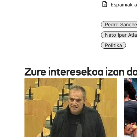
Espainiak 
Pedro Sanche
Nato Ipar Atl
Politika
Zure interesekoa izan d