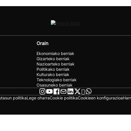
Orain
Ekonomiako berriak
Gizarteko berriak
Nazioarteko berriak
Politikako berriak
Kulturako berriak
Teknologiako berriak
Osasuneko berriak
utasun politika
Lege oharra
Cookie politika
Cookieen konfigurazioa
Har