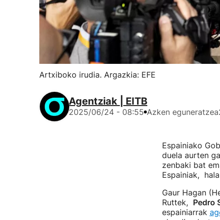
Artxiboko irudia. Argazkia: EFE
Agentziak | EITB
2025/06/24 - 08:55
Azken eguneratzea
Espainiako Gob
duela aurten ga
zenbaki bat ema
Espainiak, hal
Gaur Hagan (He
Ruttek,
Pedro 
espainiarrak
ag