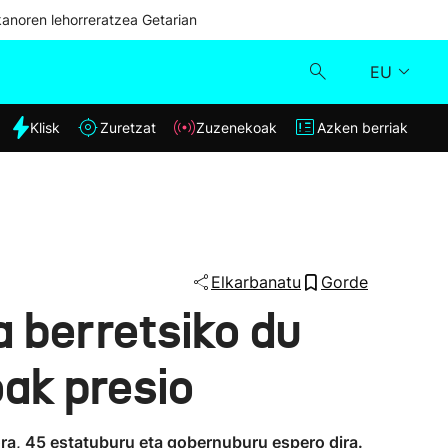
kanoren lehorreratzea Getarian
EU
dia
Klisk
Zuretzat
Zuzenekoak
Azken berriak
Klisk
Zuzenekoak
Zuretzat
Elkarbanatu
Gorde
a berretsiko du
Azken berriak
ak presio
tora, 45 estatuburu eta gobernuburu espero dira.