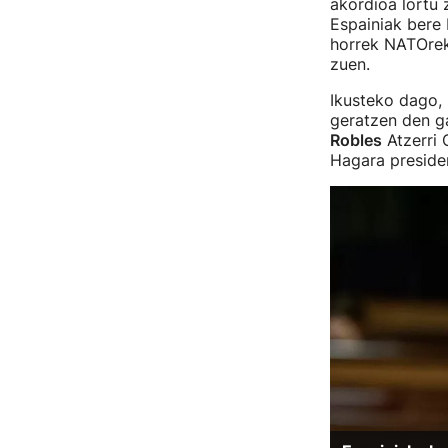
akordioa lortu 
Espainiak bere 
horrek NATOrek
zuen.
Ikusteko dago,
geratzen den ga
Robles
Atzerri 
Hagara presiden