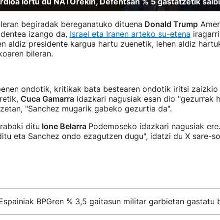
rdioa lortu du NATOrekin, Defentsan % 5 gastatzetik sal
ileran begiradak bereganatuko dituena
Donald Trump
Ameri
identea izango da,
Israel eta Iranen arteko su-etena
iragarri
en aldiz presidente kargua hartu zuenetik, lehen aldiz hart
ikoaren bileran.
enen ondotik, kritikak bata bestearen ondotik iritsi zaizkio
retik,
Cuca Gamarra
idazkari nagusiak esan dio "gezurrak 
itzetan, "Sanchez mugarik gabeko gezurtia da".
rabaki ditu
Ione Belarra
Podemoseko idazkari nagusiak ere.
itu eta Sanchez ondo ezagutzen dugu", idatzi du X sare-so
Espainiak BPGren % 3,5 gaitasun militar garbietan gastatu