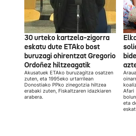
30 urteko kartzela-zigorra
Elka
eskatu dute ETAko bost
sol
buruzagi ohirentzat Gregorio
bide
Ordoñez hiltzeagatik
azte
Akusatuek ETAko buruzagitza osatzen
Araua
zuten, eta 1995eko urtarrilean
oinar
Donostiako PPko zinegotzia hiltzea
koali
erabaki zuten, Fiskaltzaren idazkiaren
Afari
arabera.
bolun
eta d
eskat