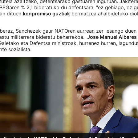
zutela azaltzeko, defentsarako gastuaren inguruan. Jakite
BPGaren % 2,1 bideratuko du defentsara, "ez gehiago, ez gu
in dituen
konpromiso guztiak
bermatzea ahalbidetuko diol
 beraz, Sanchezek gaur NATOren aurrean zer esango duen
stu militarrera bideratu beharrekoa.
Jose Manuel Albares
Gaietako eta Defentsa ministroak, hurrenez hurren, lagundu
te sozialista.