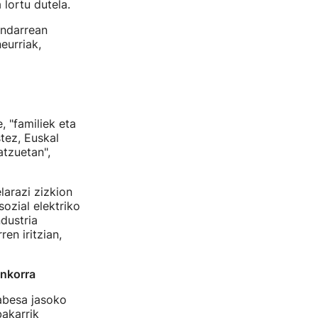
lortu dutela.
indarrean
eurriak,
, "familiek eta
tez, Euskal
atzuetan",
larazi zizkion
sozial elektriko
dustria
en iritzian,
inkorra
abesa jasoko
bakarrik