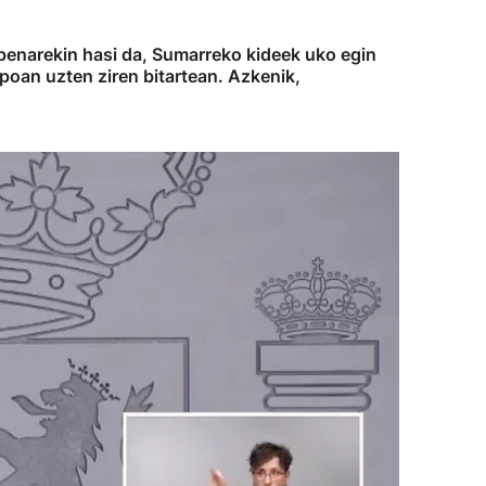
penarekin hasi da, Sumarreko kideek uko egin
poan uzten ziren bitartean. Azkenik,