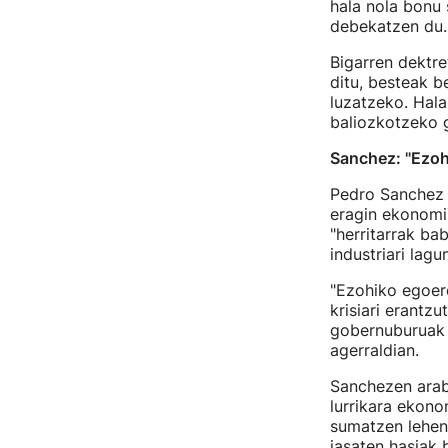
hala nola bonu 
debekatzen du.
Bigarren dektre
ditu, besteak b
luzatzeko. Hal
baliozkotzeko 
Sanchez: "Ezoh
Pedro Sanchez 
eragin ekonomi
"herritarrak bab
industriari lagu
"Ezohiko egoere
krisiari erantz
gobernuburuak 
agerraldian.
Sanchezen arab
lurrikara ekonom
sumatzen lehen
jasaten hasiak b