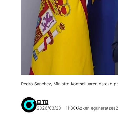
Pedro Sanchez, Ministro Kontseiluaren osteko pr
EITB
2026/03/20 - 11:30
Azken eguneratzea
2