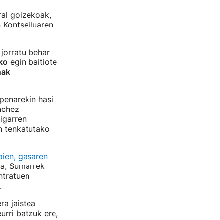
ral goizekoak,
 Kontseiluaren
 jorratu behar
ko
egin baitiote
nak
penarekin hasi
nchez
igarren
an tenkatutako
aien, gasaren
na, Sumarrek
ntratuen
).
ra jaistea
urri batzuk ere,