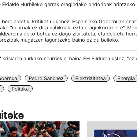
 Ekialde Hurbileko gerrak eragindako ondorioak arintzeko
 bere aldetik, kritikatu duenez, Espainiako Gobernuak ona
ako "neurriak ez dira nahikoak, ezta eraginkorrak ere". Mo
aldearen aldeko botoa ez dago ziurtatuta, eta dekretu horr
 prezioak mugatzen laguntzeko baino ez du balioko.
 krisiaren aurkako neurriekin, baina EH Bilduren ustez, "ez
obernua
Pedro Sanchez
Elektrizitatea
Energia
Politika
aiteke