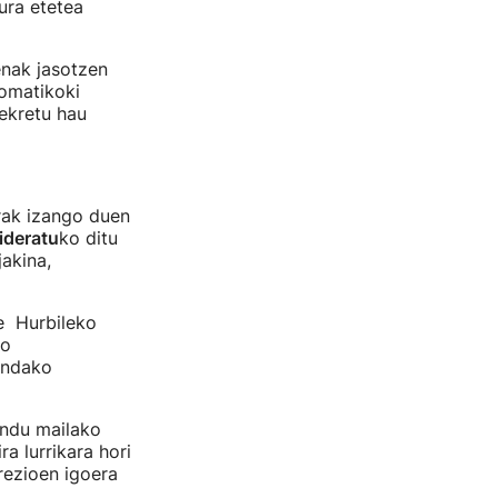
ura etetea
enak jasotzen
tomatikoki
ekretu hau
rak izango duen
ideratu
ko ditu
jakina,
e Hurbileko
ko
indako
undu mailako
a lurrikara hori
rezioen igoera