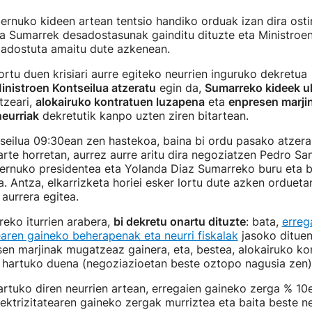
rnuko kideen artean tentsio handiko orduak izan dira osti
a Sumarrek desadostasunak gainditu dituzte eta Ministroen
a adostuta amaitu dute azkenean.
ortu duen krisiari aurre egiteko neurrien inguruko dekretua
inistroen Kontseilua atzeratu
egin da,
Sumarreko kideek u
tzeari,
alokairuko kontratuen luzapena
eta
enpresen marji
neurriak
dekretutik kanpo uzten ziren bitartean.
seilua 09:30ean zen hastekoa, baina bi ordu pasako atzera
rte horretan, aurrez aurre aritu dira negoziatzen Pedro Sa
ernuko presidentea eta Yolanda Diaz Sumarreko buru eta b
. Antza, elkarrizketa horiei esker lortu dute azken orduet
aurrera egitea.
eko iturrien arabera,
bi dekretu onartu dituzte
: bata,
erreg
tearen gaineko beherapenak eta neurri fiskalak
jasoko ditue
en marjinak mugatzeaz gainera, eta, bestea, alokairuko ko
 hartuko duena (negoziazioetan beste oztopo nagusia zen
tuko diren neurrien artean, erregaien gaineko zerga % 10e
lektrizitatearen gaineko zergak murriztea eta baita beste ne