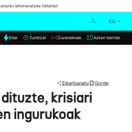
kanoren lehorreratzea Getarian
EU
dia
Klisk
Zuretzat
Zuzenekoak
Azken berriak
Klisk
Zuzenekoak
Zuretzat
Elkarbanatu
Gorde
tuzte, krisiari
Azken berriak
ren ingurukoak