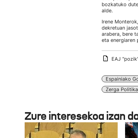
bozkatuko dute
alde.
Irene Monterok,
dekretuan jasot
arabera, bere t
eta energiaren
EAJ "pozik"
Espainiako G
Zerga Politika
Zure interesekoa izan d