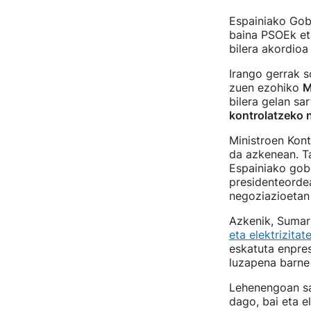
Espainiako Gobe
baina PSOEk et
bilera akordio
Irango gerrak s
zuen ezohiko
M
bilera gelan sar
kontrolatzeko 
Ministroen Kont
da azkenean. Ta
Espainiako gob
presidenteordea
negoziazioetan 
Azkenik, Sumarr
eta elektrizita
eskatuta enpres
luzapena barne
Lehenengoan sar
dago, bai eta e