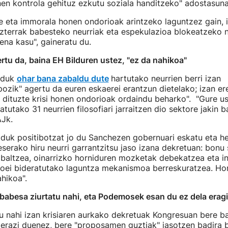
en kontrola gehituz ezkutu soziala handitzeko" adostasuna 
e eta immorala honen ondorioak arintzeko laguntzez gain, 
zterrak babesteko neurriak eta espekulazioa blokeatzeko n
ena kasu", gaineratu du.
rtu da, baina EH Bilduren ustez, "ez da nahikoa"
lduk
ohar bana zabaldu dute
hartutako neurrien berri izan
ozik" agertu da euren eskaerei erantzun dietelako; izan ere
dituzte krisi honen ondorioak ordaindu beharko". "Gure us
tutako 31 neurrien filosofiari jarraitzen dio sektore jakin b
AJk.
lduk positibotzat jo du Sanchezen gobernuari eskatu eta he
eserako hiru neurri garrantzitsu jaso izana dekretuan: bonu 
baltzea, oinarrizko horniduren mozketak debekatzea eta in
boei bideratutako laguntza mekanismoa berreskuratzea. Horr
ahikoa".
babesa ziurtatu nahi, eta Podemosek esan du ez dela erag
u nahi izan krisiaren aurkako dekretuak Kongresuan bere b
ierazi duenez, bere "proposamen guztiak" jasotzen badira 