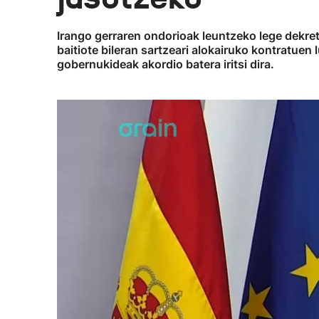
Irango gerraren ondorioak leuntzeko lege dekre
baitiote bileran sartzeari alokairuko kontratue
gobernukideak akordio batera iritsi dira.