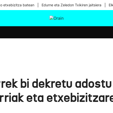
|
|
ko etxebizitza batean
Edurne eta Zeledon Txikiren jaitsiera
El
tura
Ikusmiran
Egural
Osasuna
Teknologia
k bi dekretu adostu di
rriak eta etxebizitza