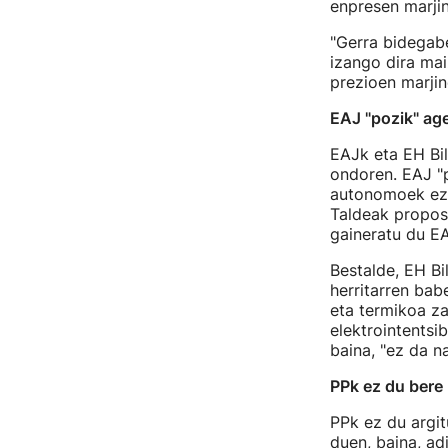
enpresen marjin
"Gerra bidegab
izango dira mai
prezioen marjin
EAJ "pozik" age
EAJk eta EH Bi
ondoren. EAJ "p
autonomoek ez 
Taldeak proposa
gaineratu du E
Bestalde, EH Bi
herritarren bab
eta termikoa za
elektrointentsi
baina, "ez da n
PPk ez du bere 
PPk ez du argit
duen, baina, ad