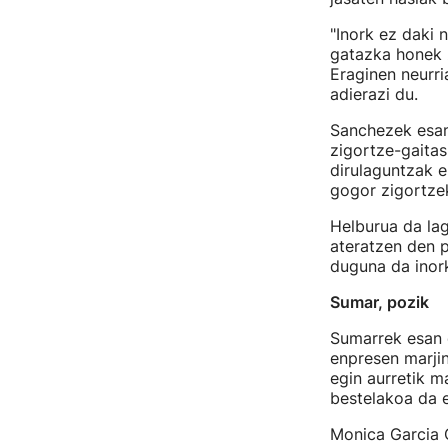
"Inork ez daki 
gatazka honek z
Eraginen neurria
adierazi du.
Sanchezek esan
zigortze-gaitas
dirulaguntzak e
gogor zigortze
Helburua da lag
ateratzen den p
duguna da inork
Sumar, pozik
Sumarrek esan d
enpresen marjin
egin aurretik m
bestelakoa da e
Monica Garcia O