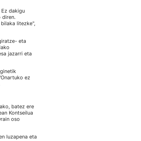
. Ez dakigu
 diren.
bilaka litezke",
iratze- eta
dako
a jazarri eta
ginetik
 "Onartuko ez
.
lako, batez ere
ean Kontseilua
Orain oso
en luzapena eta