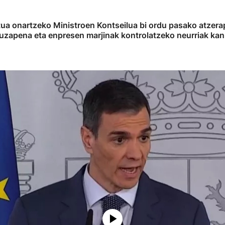
tua onartzeko Ministroen Kontseilua bi ordu pasako atzera
n luzapena eta enpresen marjinak kontrolatzeko neurriak kan