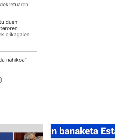
 dekretuaren
rtu duen
nteroren
ek elikagaien
 da nahikoa"