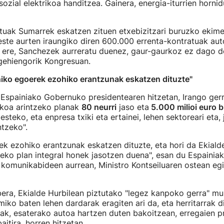
sozial elektrikoa handitzea. Gainera, energia-iturrien hornid
tuak Sumarrek eskatzen zituen etxebizitzari buruzko ekim
este aurten iraungiko diren 600.000 errenta-kontratuak au
a ere, Sanchezek aurreratu duenez, gaur-gaurkoz ez dago d
gehiengorik Kongresuan.
iko egoerek ezohiko erantzunak eskatzen dituzte"
Espainiako Gobernuko presidentearen hitzetan, Irango ger
koa arintzeko planak
80 neurri
jaso eta
5.000 milioi euro b
esteko, eta enpresa txiki eta ertainei, lehen sektoreari eta, 
ntzeko".
k ezohiko erantzunak eskatzen dituzte, eta hori da Ekiald
uteko plan integral honek jasotzen duena", esan du Espainia
komunikabideen aurrean, Ministro Kontseiluaren ostean eg
era, Ekialde Hurbilean piztutako "legez kanpoko gerra" m
iko baten lehen dardarak eragiten ari da, eta herritarrak dir
ak, esaterako autoa hartzen duten bakoitzean, erregaien p
aitira, horren hitzetan.