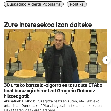
Euskadiko Alderdi Popularra
Politika
Zure interesekoa izan daiteke
30 urteko kartzela-zigorra eskatu dute ETAko
bost buruzagi ohirentzat Gregorio Ordoñez
hiltzeagatik
Akusatuek ETAko buruzagitza osatzen zuten, eta 1995eko
urtarrilean Donostiako PPko zinegotzia hiltzea erabaki zuten,
Fiskaltzaren idazkiaren arabera.