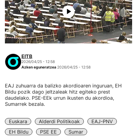
EITB
2026/04/25 - 12:58
Azken eguneratzea
2026/04/25 - 12:58
EAJ zuhuarra da balizko akordioaren inguruan, EH
Bildu pozik dago jeltzaleak hitz egiteko prest
daudelako. PSE-EEk urrun ikusten du akordioa,
Sumarrek bezala.
Euskara
Alderdi Politikoak
EAJ-PNV
EH Bildu
PSE EE
Sumar