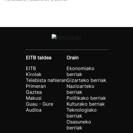
EITB taldea
Orain
EITB
Ekonomiako
Kirolak
berriak
Telebista nahieran
Gizarteko berriak
Primeran
Nazioarteko
Gaztea
berriak
Makusi
Politikako berriak
Guau - Gure
Kulturako berriak
Audioa
Teknologiako
berriak
Osasuneko
berriak