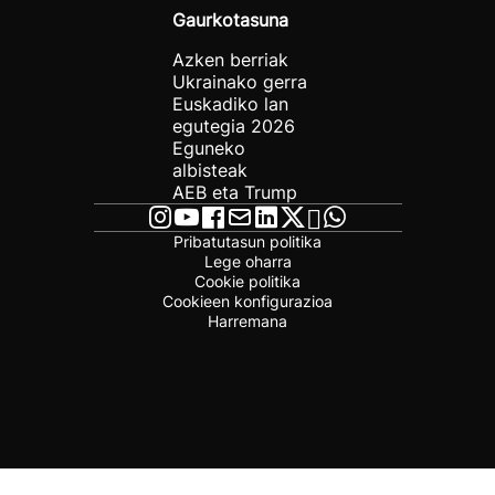
Gaurkotasuna
Azken berriak
Ukrainako gerra
Euskadiko lan
egutegia 2026
Eguneko
albisteak
AEB eta Trump
Pribatutasun politika
Lege oharra
Cookie politika
Cookieen konfigurazioa
Harremana