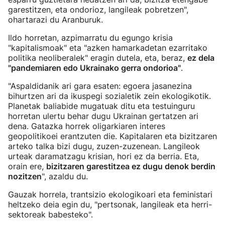
garestitzen, eta ondorioz, langileak pobretzen",
ohartarazi du Aranburuk.
Ildo horretan, azpimarratu du egungo krisia
"kapitalismoak" eta "azken hamarkadetan ezarritako
politika neoliberalek" eragin dutela, eta, beraz,
ez dela
"pandemiaren edo Ukrainako gerra ondorioa"
.
"Aspaldidanik ari gara esaten: egoera jasanezina
bihurtzen ari da ikuspegi sozialetik zein ekologikotik.
Planetak baliabide mugatuak ditu eta testuinguru
horretan ulertu behar dugu Ukrainan gertatzen ari
dena. Gatazka horrek oligarkiaren interes
geopolitikoei erantzuten die. Kapitalaren eta bizitzaren
arteko talka bizi dugu, zuzen-zuzenean. Langileok
urteak daramatzagu krisian, hori ez da berria. Eta,
orain ere,
bizitzaren garestitzea ez dugu denok berdin
nozitzen
", azaldu du.
Gauzak horrela, trantsizio ekologikoari eta feministari
heltzeko deia egin du, "pertsonak, langileak eta herri-
sektoreak babesteko".