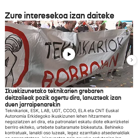
Zure interesekoa izan daiteke
Ikuskizunetako teknikarien grebaren
deitzaileak pozik agertu dira, lanuzteak izan
duen jarraipenarekin
Teknikariok, ESK, LAB, UGT, CCOO, ELA eta CNT Euskal
Autonomia Erkidegoko ikuskizunen lehen hitzarmena
negoziatzen ari dira, eta patronalari eskatu diote elkarrizketei
berriro ekiteko, urtebete baitaramate blokeatuta. Behineko
kontratuak, lanaldi oso luzeak, legez ezarritako atsedenaldiak