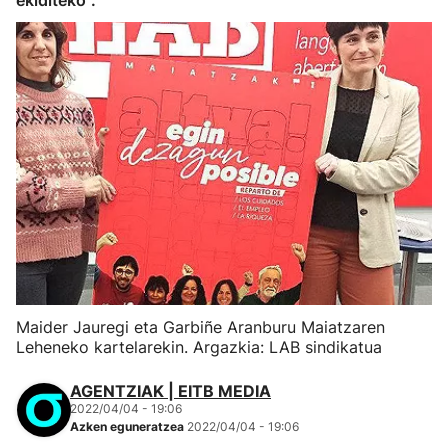
ekiditeko".
Maider Jauregi eta Garbiñe Aranburu Maiatzaren
Leheneko kartelarekin. Argazkia: LAB sindikatua
AGENTZIAK | EITB MEDIA
2022/04/04 - 19:06
Azken eguneratzea
2022/04/04 - 19:06