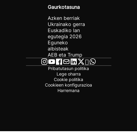
Gaurkotasuna
Azken berriak
Ukrainako gerra
Euskadiko lan
egutegia 2026
Eguneko
albisteak
AEB eta Trump
Pribatutasun politika
Lege oharra
Cookie politika
Cookieen konfigurazioa
Harremana