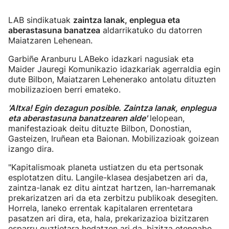
LAB sindikatuak
zaintza lanak, enplegua eta
aberastasuna banatzea
aldarrikatuko du datorren
Maiatzaren Lehenean.
Garbiñe Aranburu LABeko idazkari nagusiak eta
Maider Jauregi Komunikazio idazkariak agerraldia egin
dute Bilbon, Maiatzaren Lehenerako antolatu dituzten
mobilizazioen berri emateko.
'Altxa! Egin dezagun posible. Zaintza lanak, enplegua
eta aberastasuna banatzearen alde'
lelopean,
manifestazioak deitu dituzte Bilbon, Donostian,
Gasteizen, Iruñean eta Baionan. Mobilizazioak goizean
izango dira.
"Kapitalismoak planeta ustiatzen du eta pertsonak
esplotatzen ditu. Langile-klasea desjabetzen ari da,
zaintza-lanak ez ditu aintzat hartzen, lan-harremanak
prekarizatzen ari da eta zerbitzu publikoak desegiten.
Horrela, laneko errentak kapitalaren errentetara
pasatzen ari dira, eta, hala, prekarizazioa bizitzaren
esparru guztietara hedatzen ari da, bizitza etengabe