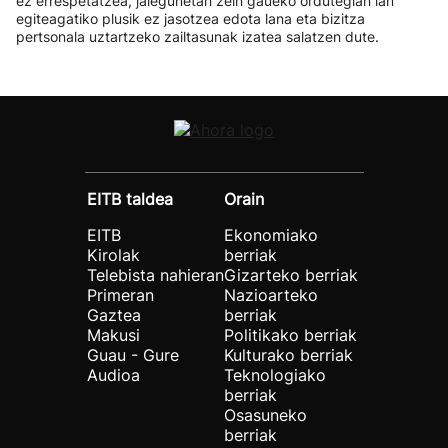
ez errespetatzea, jaiegunetan zein gaueko ordutegian lan
egiteagatiko plusik ez jasotzea edota lana eta bizitza
pertsonala uztartzeko zailtasunak izatea salatzen dute.
EITB taldea
Orain
EITB
Ekonomiako
Kirolak
berriak
Telebista nahieran
Gizarteko berriak
Primeran
Nazioarteko
Gaztea
berriak
Makusi
Politikako berriak
Guau - Gure
Kulturako berriak
Audioa
Teknologiako
berriak
Osasuneko
berriak