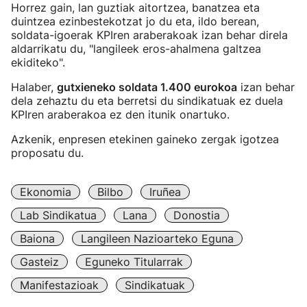
Horrez gain, lan guztiak aitortzea, banatzea eta
duintzea ezinbestekotzat jo du eta, ildo berean,
soldata-igoerak KPIren araberakoak izan behar direla
aldarrikatu du, "langileek eros-ahalmena galtzea
ekiditeko".
Halaber,
gutxieneko soldata 1.400 eurokoa
izan behar
dela zehaztu du eta berretsi du sindikatuak ez duela
KPIren araberakoa ez den itunik onartuko.
Azkenik, enpresen etekinen gaineko zergak igotzea
proposatu du.
Ekonomia
Bilbo
Iruñea
Lab Sindikatua
Lana
Donostia
Baiona
Langileen Nazioarteko Eguna
Gasteiz
Eguneko Titularrak
Manifestazioak
Sindikatuak