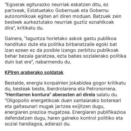
"Egoerak egiturazko neurriak eskatzen ditu, ez
partxeak, Estatuetako Gobernuak eta Gobernu
autonomikoak egiten ari diren moduan. Batzuek zein
besteek aurkeztutako neurriak guztiz eznahikoak
dira", kritikatu du.
Gainera, "laguntza horietako askok gastu publikoa
handituko dute eta politika birbanatzaile egoki bat
izan ezean ez da posible izango zerbitzu publikoak
behar bezala garatzea, ezta babes sozialerako politika
duin bat ere", nabarmendu du.
KPIren araberako soldatak
Bestalde, energia konpainien jokabidea gogor kritikatu
du, besteak beste, Iberdrolarena eta Petronorrena.
"Herritarren kontura" aberasten ari direla
salatu du.
"Oligopolio energetikoak duen xantaiarako botereari
eta gaitasunari mugak jartzea exijitzen dugu,
energiaren prezioa mugatzea. Energiaren publifikazioa
defendatzen dugu, haren gaineko kontrol politiko eta
sozial handiagoa, adierazi du.