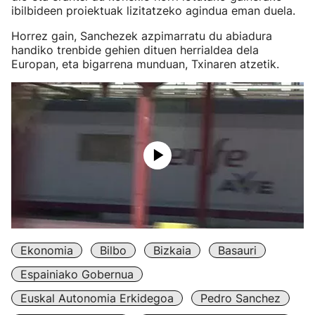
ibilbideen proiektuak lizitatzeko agindua eman duela.
Horrez gain, Sanchezek azpimarratu du abiadura
handiko trenbide gehien dituen herrialdea dela
Europan, eta bigarrena munduan, Txinaren atzetik.
Ekonomia
Bilbo
Bizkaia
Basauri
Espainiako Gobernua
Euskal Autonomia Erkidegoa
Pedro Sanchez