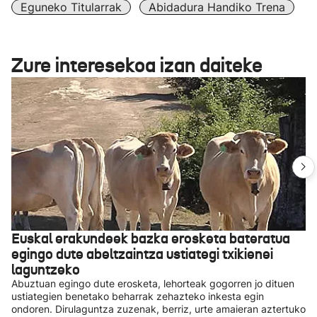
Eguneko Titularrak
Abidadura Handiko Trena
Zure interesekoa izan daiteke
Euskal erakundeek bazka erosketa bateratua
egingo dute abeltzaintza ustiategi txikienei
laguntzeko
Abuztuan egingo dute erosketa, lehorteak gogorren jo dituen
ustiategien benetako beharrak zehazteko inkesta egin
ondoren. Dirulaguntza zuzenak, berriz, urte amaieran aztertuko