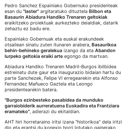
Pedro Sanchez Espainiako Gobernuko presidenteak
esan du
"laster"
argitaratuko dituztela
Bilbon eta
Basaurin Abiadura Handiko Trenaren geltokiak
eraikitzeko proiektuak aurkezteko deialdiak, datarik
zehaztu ez badu ere.
Espainiako Gobernuak eta euskal erakundeek
otsailean sinatu zuten itunaren arabera,
Basaurikoa
behin-behineko geralekua
izango da eta
Abandon
lurpeko geltokia eraiki arte
egongo da martxan.
Abiadura Handiko Trenaren Madril-Burgos ibilbidea
estreinatu dute gaur eta inaugurazio bidaian hartu du
parte Sanchezek, Felipe VI erregearekin eta Alfonso
Fernandez Mañueco Gaztela eta Leongo
presidentearekin batera.
"Burgos ezinbesteko pasabidea da munduko
garraiobiderik aurreratuena Euskadira eta Frantziara
eramateko"
, adierazi du ekitaldian.
AHT hiri horretaraino iritsi izana "historikoa" dela iritzi
dio eta erantsi du konexio horri lotutako gainerako