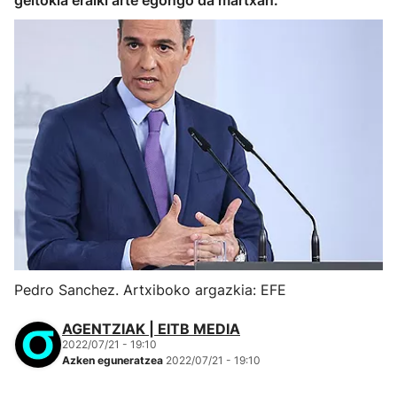
geltokia eraiki arte egongo da martxan.
Pedro Sanchez. Artxiboko argazkia: EFE
AGENTZIAK | EITB MEDIA
2022/07/21 - 19:10
Azken eguneratzea
2022/07/21 - 19:10