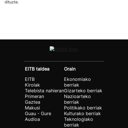
dituzte.
EITB taldea
Orain
EITB
Ekonomiako
Kirolak
berriak
Telebista nahieran
Gizarteko berriak
Primeran
Nazioarteko
Gaztea
berriak
Makusi
Politikako berriak
Guau - Gure
Kulturako berriak
Audioa
Teknologiako
berriak