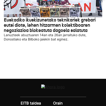
Euskadiko ikuskizunetako teknikariek grebari
eutsi diote, lehen hitzarmen kolektiboaren
negoziazioa blokeatuta dagoela salatuta
Lanuzteek abuztuaren 14an eta 26an jarraituko dute,
Donostiako eta Bilboko jaiekin bat eginez.
EITB taldea
Orain