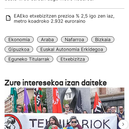
EAEko etxebizitzen prezioa % 2,5 igo zen iaz,
metro koadroko 2.932 euroraino
Ekonomia
Araba
Nafarroa
Bizkaia
Gipuzkoa
Euskal Autonomia Erkidegoa
Eguneko Titularrak
Etxebizitza
Zure interesekoa izan daiteke