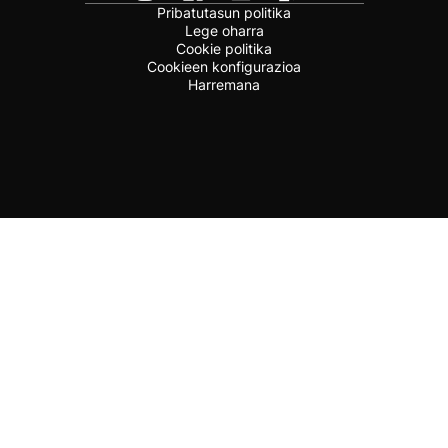
Pribatutasun politika
Lege oharra
Cookie politika
Cookieen konfigurazioa
Harremana