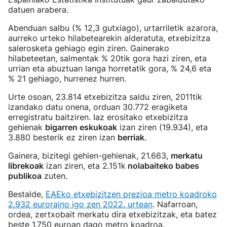
datuen arabera.
Abenduan salbu (% 12,3 gutxiago), urtarriletik azarora,
aurreko urteko hilabetearekin alderatuta, etxebizitza
salerosketa gehiago egin ziren. Gainerako
hilabeteetan, salmentak % 20tik gora hazi ziren, eta
urrian eta abuztuan langa horretatik gora, % 24,6 eta
% 21 gehiago, hurrenez hurren.
Urte osoan, 23.814 etxebizitza saldu ziren, 2011tik
izandako datu onena, orduan 30.772 eragiketa
erregistratu baitziren. Iaz erositako etxebizitza
gehienak
bigarren eskukoak
izan ziren (19.934), eta
3.880 besterik ez ziren izan
berriak
.
Gainera, bizitegi gehien-gehienak, 21.663,
merkatu
librekoak
izan ziren, eta 2.151k
nolabaiteko babes
publikoa
zuten.
Bestalde,
EAEko etxebizitzen prezioa metro koadroko
2.932 euroraino igo zen 2022. urtean
. Nafarroan,
ordea, zertxobait merkatu dira etxebizitzak, eta batez
beste 1.750 euroan dago metro koadroa.