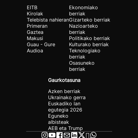
EITB
Ekonomiako
Kirolak
berriak
Telebista nahieran
Gizarteko berriak
Primeran
Nazioarteko
Gaztea
berriak
Makusi
Politikako berriak
Guau - Gure
Kulturako berriak
Audioa
Teknologiako
berriak
Osasuneko
berriak
Gaurkotasuna
Azken berriak
Ukrainako gerra
Euskadiko lan
egutegia 2026
Eguneko
albisteak
AEB eta Trump