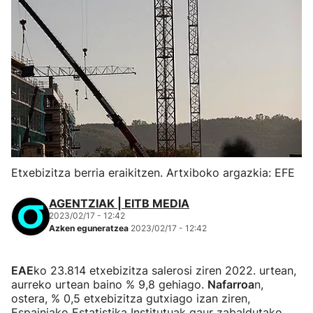
Etxebizitza berria eraikitzen. Artxiboko argazkia: EFE
AGENTZIAK | EITB MEDIA
2023/02/17 - 12:42
Azken eguneratzea
2023/02/17 - 12:42
EAE
ko 23.814 etxebizitza salerosi ziren 2022. urtean,
aurreko urtean baino % 9,8 gehiago.
Nafarroa
n,
ostera, % 0,5 etxebizitza gutxiago izan ziren,
Espainiako Estatistika Institutuak gaur zabaldutako