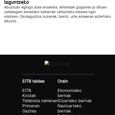
laguntzeko
Abuztuan egingo dute erosketa, lehorteak gogorren jo dituen
ustiategien benetako beharrak zehazteko inkesta egin
ondoren. Dirulaguntza zuzenak, berriz, urte amaieran aztertuko
dituzte.
EITB taldea
Orain
EITB
Ekonomiako
Kirolak
berriak
Telebista nahieran
Gizarteko berriak
Primeran
Nazioarteko
Gaztea
berriak