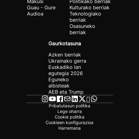
Makusi
Politikako berriak
Guau - Gure
Kulturako berriak
Audioa
Teknologiako
berriak
Osasuneko
berriak
Gaurkotasuna
Azken berriak
Ukrainako gerra
Euskadiko lan
egutegia 2026
Eguneko
albisteak
AEB eta Trump
Pribatutasun politika
Lege oharra
Cookie politika
Cookieen konfigurazioa
Harremana