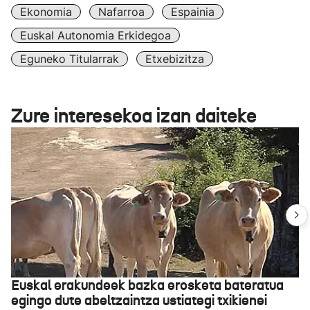
Ekonomia
Nafarroa
Espainia
Euskal Autonomia Erkidegoa
Eguneko Titularrak
Etxebizitza
Zure interesekoa izan daiteke
Euskal erakundeek bazka erosketa bateratua
egingo dute abeltzaintza ustiategi txikienei