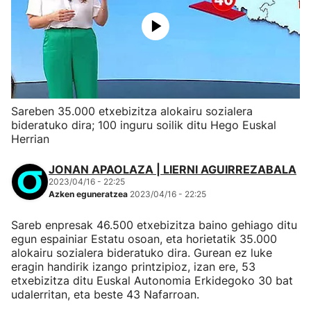
Sareben 35.000 etxebizitza alokairu sozialera
bideratuko dira; 100 inguru soilik ditu Hego Euskal
Herrian
JONAN APAOLAZA | LIERNI AGUIRREZABALA
2023/04/16 - 22:25
Azken eguneratzea
2023/04/16 - 22:25
Sareb enpresak 46.500 etxebizitza baino gehiago ditu
egun espainiar Estatu osoan, eta horietatik 35.000
alokairu sozialera bideratuko dira. Gurean ez luke
eragin handirik izango printzipioz, izan ere, 53
etxebizitza ditu Euskal Autonomia Erkidegoko 30 bat
udalerritan, eta beste 43 Nafarroan.