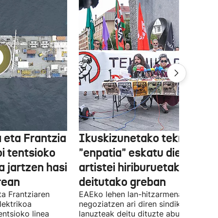
 eta Frantzia
Ikuskizunetako teknikariek
oi tentsioko
"enpatia" eskatu diete
a jartzen hasi
artistei hiriburuetako jaiet
rean
deitutako greban
ta Frantziaren
EAEko lehen lan-hitzarmena
lektrikoa
negoziatzen ari diren sindikatuek
ntsioko linea
lanuzteak deitu dituzte abuztuaren 5,