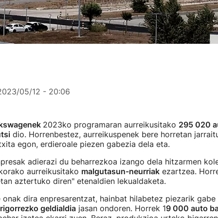
2023/05/12 - 20:06
lkswagenek
2023ko programaran aurreikusitako
295 020 a
tsi
dio. Horrenbestez, aurreikuspenek bere horretan jarrait
txita egon, erdieroale piezen gabezia dela eta.
npresak adierazi du beharrezkoa izango dela hitzarmen kol
ekorako aurreikusitako
malgutasun-neurriak
ezartzea. Horre
an aztertuko diren" etenaldien lekualdaketa.
te onak dira enpresarentzat, hainbat hilabetez piezarik gab
igorrezko geldialdia
jasan ondoren. Horrek 1
9 000 auto b