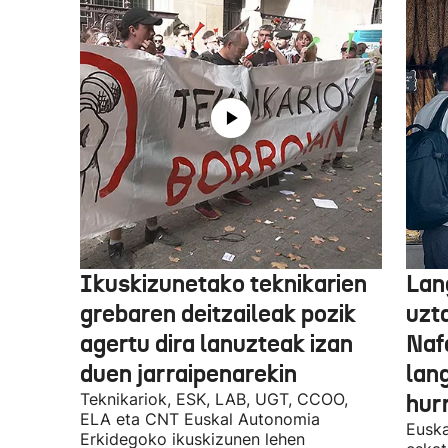
Ikuskizunetako teknikarien
Lan
grebaren deitzaileak pozik
uzt
agertu dira lanuzteak izan
Naf
duen jarraipenarekin
lan
Teknikariok, ESK, LAB, UGT, CCOO,
hur
ELA eta CNT Euskal Autonomia
Euska
Erkidegoko ikuskizunen lehen