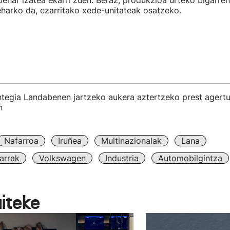
ehar izatea ekarri zuen. Beraz, produkzioa urteko bigarren
harko da, ezarritako xede-unitateak osatzeko.
antegia Landabenen jartzeko aukera aztertzeko prest agert
n
Nafarroa
Iruñea
Multinazionalak
Lana
arrak
Volkswagen
Industria
Automobilgintza
aiteke