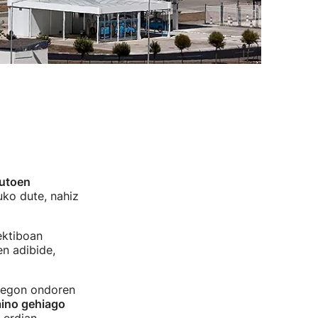
utoen
uko dute, nahiz
ektiboan
n adibide,
e egon ondoren
aino gehiago