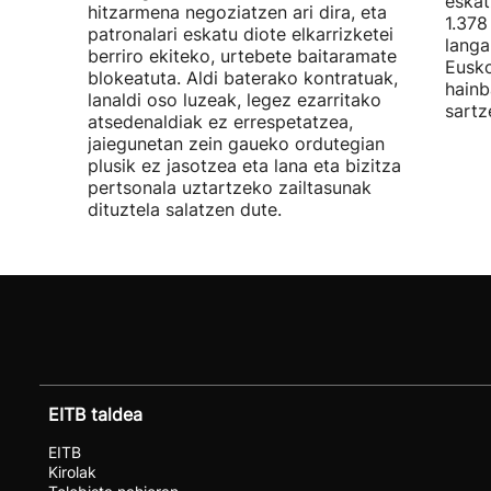
eskat
hitzarmena negoziatzen ari dira, eta
1.378
patronalari eskatu diote elkarrizketei
langa
berriro ekiteko, urtebete baitaramate
Eusko
blokeatuta. Aldi baterako kontratuak,
hainb
lanaldi oso luzeak, legez ezarritako
sartz
atsedenaldiak ez errespetatzea,
jaiegunetan zein gaueko ordutegian
plusik ez jasotzea eta lana eta bizitza
pertsonala uztartzeko zailtasunak
dituztela salatzen dute.
EITB taldea
EITB
Kirolak