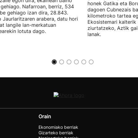
zaile egon dira, ekainean baino
honek Gatika eta Bord
 gehiago. Nafarroan, berriz, 534
dagoen Cubnezais ba
be gehiago izan dira, 28.843.
kilometroko tartea eg
 Jaurlaritzaren arabera, datu hori
Ekosistemari kalterik
at langile lan-merkatuan
ziurtatzeko, Aztik ga
earekin lotuta dago.
lanak.
Orain
Ekonomiako berriak
Gizarteko berriak