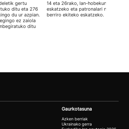
eletik gertu
14 eta 26rako, lan-hobekuntzak
tuko ditu eta 276
eskatzeko eta patronalari negoziazio
ingo du ur azpian.
berriro ekiteko eskatzeko.
 egingo ez zaiola
inbegiratuko ditu
Gaurkotasuna
Azken berriak
Ukrainako gerra