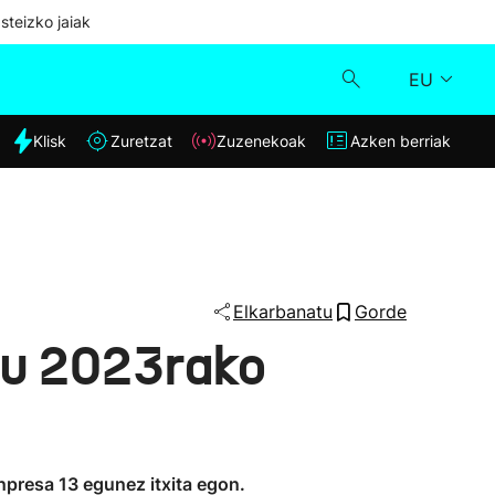
steizko jaiak
EU
dia
Klisk
Zuretzat
Zuzenekoak
Azken berriak
Klisk
Zuzenekoak
Zuretzat
Elkarbanatu
Gorde
du 2023rako
Azken berriak
npresa 13 egunez itxita egon.