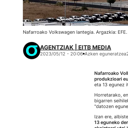
Nafarroako Volkswagen lantegia. Argazkia: EFE.
AGENTZIAK | EITB MEDIA
2023/05/12 - 20:06
Azken eguneratzea
Nafarroako Vo
produkzioari eu
eta 13 egunez i
Horretarako, e
bigarren seihil
"datozen egunet
Izan ere, albis
13 eguneko derr