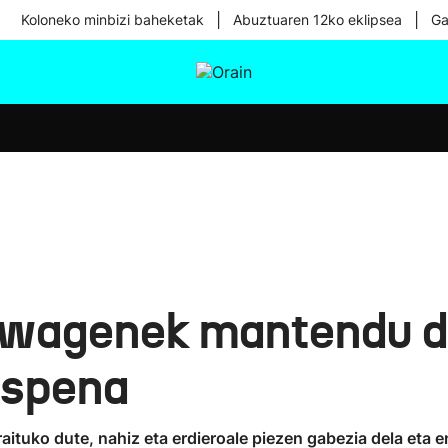
|
|
Koloneko minbizi baheketak
Abuztuaren 12ko eklipsea
Ga
tura
Ikusmiran
Egural
Osasuna
Teknologia
swagenek mantendu 
uspena
aituko dute, nahiz eta erdieroale piezen gabezia dela eta e