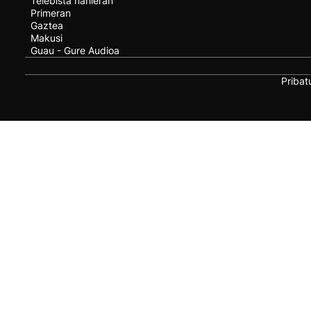
Telebista nahieran
Primeran
Gaztea
Makusi
Guau - Gure Audioa
Pribat