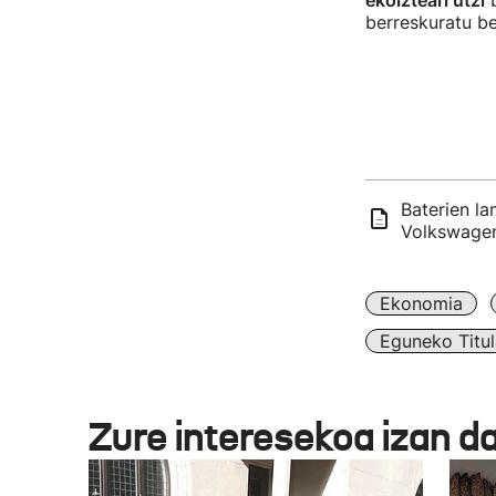
ekoizteari utzi
b
berreskuratu be
Baterien l
Volkswage
Ekonomia
Eguneko Titul
Zure interesekoa izan d