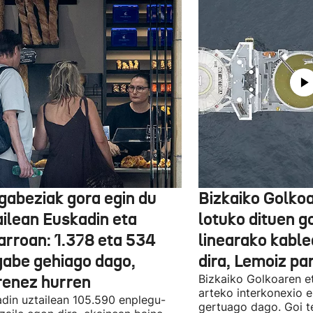
gabeziak gora egin du
Bizkaiko Golkoa
ailean Euskadin eta
lotuko dituen g
arroan: 1.378 eta 534
linearako kable
gabe gehiago dago,
dira, Lemoiz pa
renez hurren
Bizkaiko Golkoaren e
arteko interkonexio e
din uztailean 105.590 enplegu-
gertuago dago. Goi te