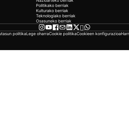
Nazioarteko berriak
Politikako berriak
Kulturako berriak
Teknologiako berriak
Osasuneko berriak
utasun politika
Lege oharra
Cookie politika
Cookieen konfigurazioa
Har