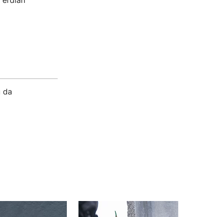
 erdian
u da