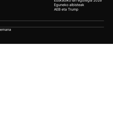
Euskadiko lan egutegia 2026
Eguneko albisteak
AEB eta Trump
remana