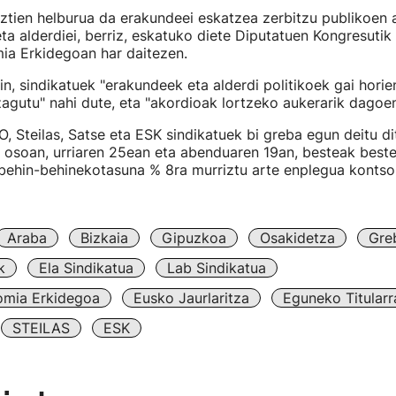
uztien helburua da erakundeei eskatzea zerbitzu publikoen
eta alderdiei, berriz, eskatuko diete Diputatuen Kongresutik
ia Erkidegoan har daitezen.
in, sindikatuek "erakundeek eta alderdi politikoek gai horie
zagutu" nahi dute, eta "akordioak lortzeko aukerarik dagoen 
 Steilas, Satse eta ESK sindikatuek bi greba egun deitu d
o osoan, urriaren 25ean eta abenduaren 19an, besteak best
behin-behinekotasuna % 8ra murriztu arte enplegua kontso
Araba
Bizkaia
Gipuzkoa
Osakidetza
Gre
k
Ela Sindikatua
Lab Sindikatua
omia Erkidegoa
Eusko Jaurlaritza
Eguneko Titularr
STEILAS
ESK