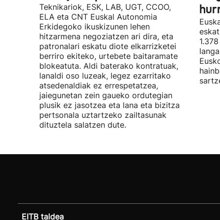
Teknikariok, ESK, LAB, UGT, CCOO,
hur
ELA eta CNT Euskal Autonomia
Euska
Erkidegoko ikuskizunen lehen
eskat
hitzarmena negoziatzen ari dira, eta
1.378
patronalari eskatu diote elkarrizketei
langa
berriro ekiteko, urtebete baitaramate
Eusko
blokeatuta. Aldi baterako kontratuak,
hainb
lanaldi oso luzeak, legez ezarritako
sartz
atsedenaldiak ez errespetatzea,
jaiegunetan zein gaueko ordutegian
plusik ez jasotzea eta lana eta bizitza
pertsonala uztartzeko zailtasunak
dituztela salatzen dute.
EITB taldea