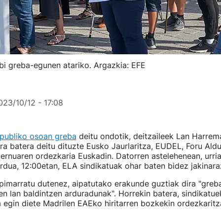
 bi greba-egunen atariko. Argazkia: EFE
023/10/12 - 17:08
 publiko osoan greba
deitu ondotik, deitzaileek Lan Harre
era batera deitu dituzte Eusko Jaurlaritza, EUDEL, Foru Ald
rnuaren ordezkaria Euskadin. Datorren astelehenean, urria
rdua, 12:00etan, ELA sindikatuak ohar baten bidez jakinara
imarratu dutenez, aipatutako erakunde guztiak dira "greb
en lan baldintzen arduradunak". Horrekin batera, sindikatue
 egin diete Madrilen EAEko hiritarren bozkekin ordezkaritz