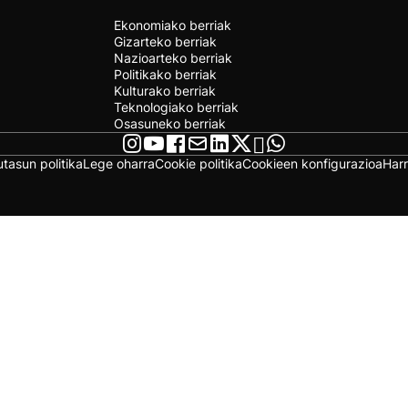
Ekonomiako berriak
Gizarteko berriak
Nazioarteko berriak
Politikako berriak
Kulturako berriak
Teknologiako berriak
Osasuneko berriak
utasun politika
Lege oharra
Cookie politika
Cookieen konfigurazioa
Har