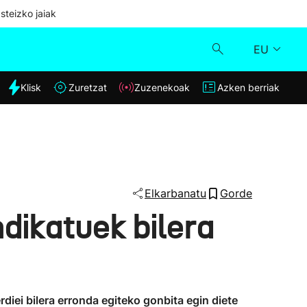
steizko jaiak
EU
dia
Klisk
Zuretzat
Zuzenekoak
Azken berriak
Klisk
Zuzenekoak
Zuretzat
Elkarbanatu
Gorde
dikatuek bilera
Azken berriak
iei bilera erronda egiteko gonbita egin diete