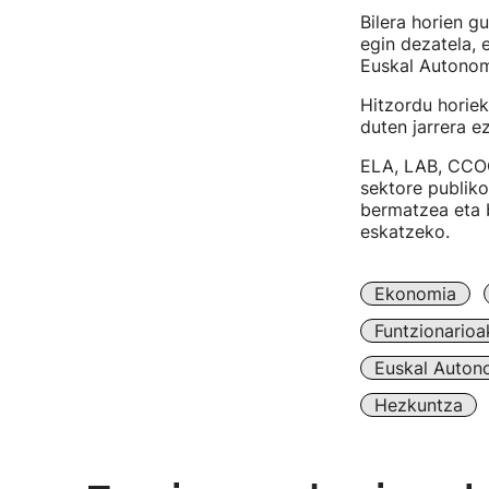
Bilera horien g
egin dezatela, 
Euskal Autonom
Hitzordu horiek
duten jarrera e
ELA, LAB, CCOO,
sektore publik
bermatzea eta 
eskatzeko.
Ekonomia
Funtzionarioa
Euskal Auton
Hezkuntza