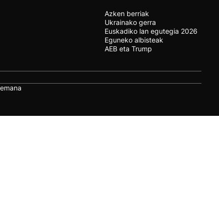
Azken berriak
Ukrainako gerra
Euskadiko lan egutegia 2026
Eguneko albisteak
AEB eta Trump
remana