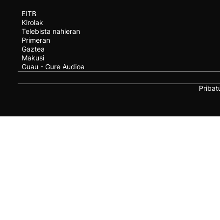
EITB
Kirolak
Telebista nahieran
Primeran
Gaztea
Makusi
Guau - Gure Audioa
Pribat