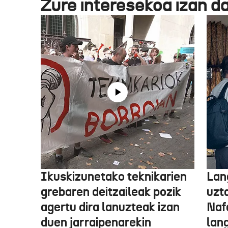
Zure interesekoa izan d
Ikuskizunetako teknikarien
Lan
grebaren deitzaileak pozik
uzt
agertu dira lanuzteak izan
Naf
duen jarraipenarekin
lan