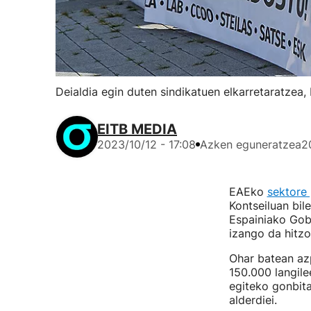
Deialdia egin duten sindikatuen elkarretaratzea,
EITB MEDIA
2023/10/12 - 17:08
Azken eguneratzea
2
EAEko
sektore
Kontseiluan bil
Espainiako Gobe
izango da hitzo
Ohar batean azp
150.000 langile
egiteko gonbita
alderdiei.