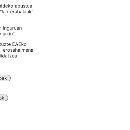
 aldeko apustua
 "lan-erabakiak"
n inguruan
jakin".
ituzte EAEko
e, erosahalmena
lidatzea
bak
ak