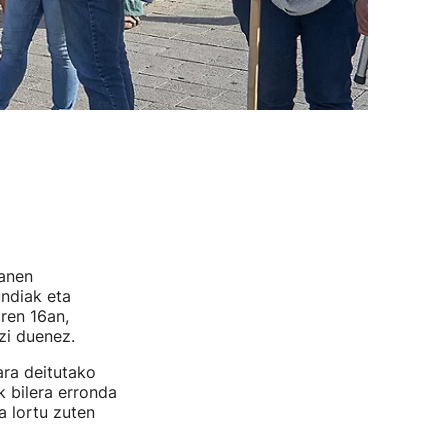
manen
undiak eta
ren 16an,
zi duenez.
ara deitutako
k bilera erronda
a lortu zuten