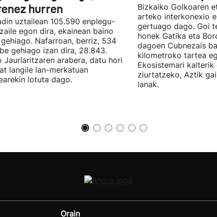
renez hurren
Bizkaiko Golkoaren e
arteko interkonexio e
din uztailean 105.590 enplegu-
gertuago dago. Goi te
zaile egon dira, ekainean baino
honek Gatika eta Bord
 gehiago. Nafarroan, berriz, 534
dagoen Cubnezais ba
be gehiago izan dira, 28.843.
kilometroko tartea eg
 Jaurlaritzaren arabera, datu hori
Ekosistemari kalterik
at langile lan-merkatuan
ziurtatzeko, Aztik ga
earekin lotuta dago.
lanak.
Orain