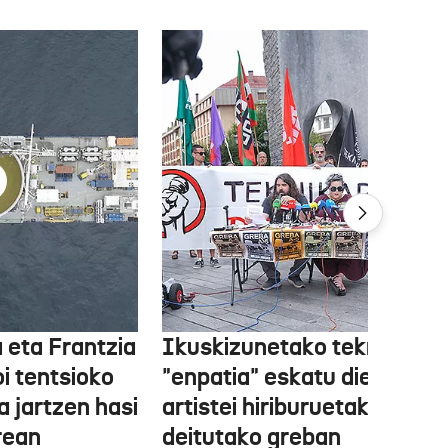
 eta Frantzia
Ikuskizunetako teknikariek
oi tentsioko
"enpatia" eskatu diete
a jartzen hasi
artistei hiriburuetako jaiet
rean
deitutako greban