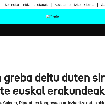
|
|
Koloneko minbizi baheketak
Abuztuaren 12ko eklipsea
Ga
tura
Ikusmiran
Egural
Osasuna
Teknologia
 greba deitu duten sin
zte euskal erakundeak
. Gainera, Diputatuen Kongresuan ordezkaritza duten alderd