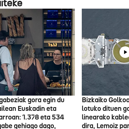
aiteke
gabeziak gora egin du
Bizkaiko Golkoa
ailean Euskadin eta
lotuko dituen g
arroan: 1.378 eta 534
linearako kable
gabe gehiago dago,
dira, Lemoiz pa