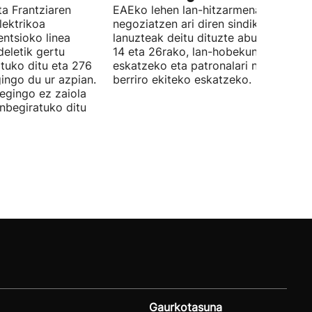
ta Frantziaren
EAEko lehen lan-hitzarmena
lektrikoa
negoziatzen ari diren sindikatuek
ntsioko linea
lanuzteak deitu dituzte abuztuaren 5,
eletik gertu
14 eta 26rako, lan-hobekuntzak
tuko ditu eta 276
eskatzeko eta patronalari negoziazio
ingo du ur azpian.
berriro ekiteko eskatzeko.
 egingo ez zaiola
inbegiratuko ditu
Gaurkotasuna