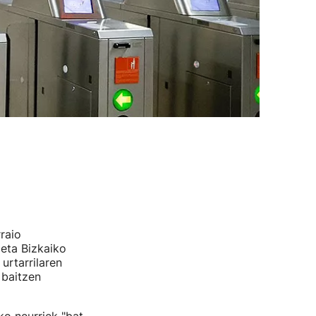
raio
eta Bizkaiko
urtarrilaren
 baitzen