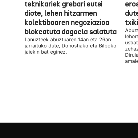
teknikariek grebari eutsi
ero
diote, lehen hitzarmen
dute
kolektiboaren negoziazioa
txik
blokeatuta dagoela salatuta
Abuzt
lehor
Lanuzteek abuztuaren 14an eta 26an
ustia
jarraituko dute, Donostiako eta Bilboko
zehaz
jaiekin bat eginez.
Dirul
amaie