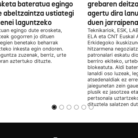
sketa bateratua egingo
grebaren deitza
 abeltzaintza ustiategi
agertu dira lan
ienei laguntzeko
duen jarraipena
uan egingo dute erosketa,
Teknikariok, ESK, LA
teak gogorren jo dituen
ELA eta CNT Euskal 
tegien benetako beharrak
Erkidegoko ikuskizun
teko inkesta egin ondoren.
hitzarmena negoziatze
aguntza zuzenak, berriz, urte
patronalari eskatu dio
ran aztertuko dituzte.
berriro ekiteko, urte
blokeatuta. Aldi bate
lanaldi oso luzeak, le
atsedenaldiak ez erre
jaiegunetan zein gau
plusik ez jasotzea eta
pertsonala uztartzek
dituztela salatzen dut