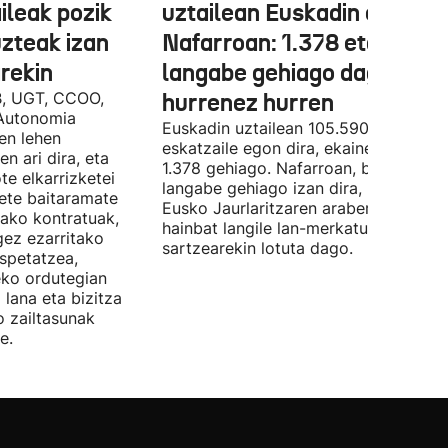
ileak pozik
uztailean Euskadin eta
uzteak izan
Nafarroan: 1.378 eta 534
rekin
langabe gehiago dago,
B, UGT, CCOO,
hurrenez hurren
Autonomia
Euskadin uztailean 105.590 enplegu-
en lehen
eskatzaile egon dira, ekainean baino
n ari dira, eta
1.378 gehiago. Nafarroan, berriz, 534
te elkarrizketei
langabe gehiago izan dira, 28.843.
bete baitaramate
Eusko Jaurlaritzaren arabera, datu ho
rako kontratuak,
hainbat langile lan-merkatuan
gez ezarritako
sartzearekin lotuta dago.
spetatzea,
eko ordutegian
 lana eta bizitza
o zailtasunak
e.