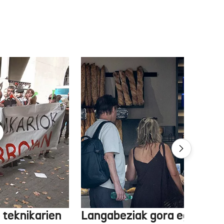
 teknikarien
Langabeziak gora egin du