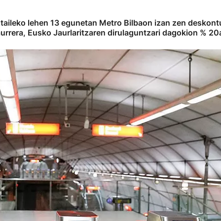
taileko lehen 13 egunetan Metro Bilbaon izan zen deskont
aurrera, Eusko Jaurlaritzaren dirulaguntzari dagokion % 20