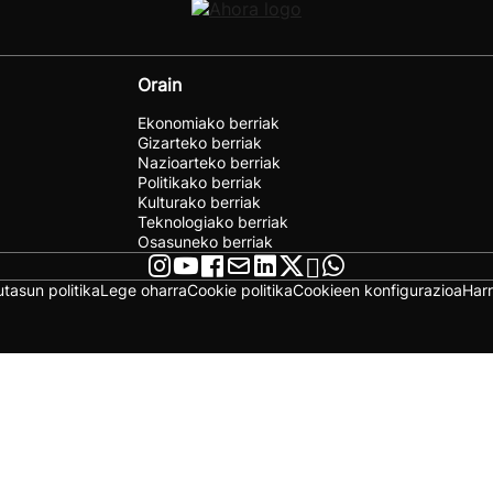
Orain
Ekonomiako berriak
Gizarteko berriak
Nazioarteko berriak
Politikako berriak
Kulturako berriak
Teknologiako berriak
Osasuneko berriak
utasun politika
Lege oharra
Cookie politika
Cookieen konfigurazioa
Har