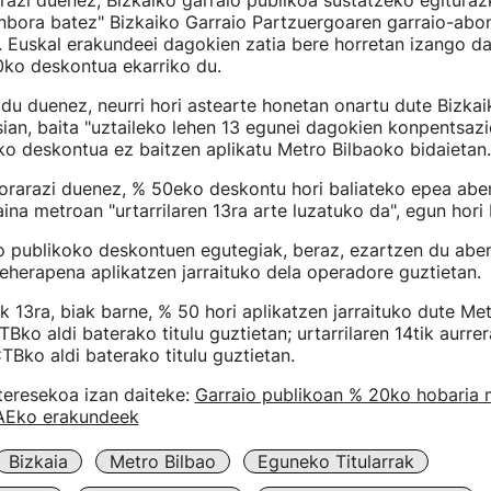
azi duenez, Bizkaiko garraio publikoa sustatzeko egituraz
nbora batez" Bizkaiko Garraio Partzuergoaren garraio-abo
. Euskal erakundeei dagokien zatia bere horretan izango d
0ko deskontua ekarriko du.
du duenez, neurri hori astearte honetan onartu dute Bizka
ian, baita "uztaileko lehen 13 egunei dagokien konpentsazi
o deskontua ez baitzen aplikatu Metro Bilbaoko bidaietan.
rarazi duenez, % 50eko deskontu hori baliateko epea abe
ina metroan "urtarrilaren 13ra arte luzatuko da", egun hori 
io publikoko deskontuen egutegiak, beraz, ezartzen du abe
herapena aplikatzen jarraituko dela operadore guztietan.
tik 13ra, biak barne, % 50 hori aplikatzen jarraituko dute Me
TBko aldi baterako titulu guztietan; urtarrilaren 14tik aurrer
TBko aldi baterako titulu guztietan.
teresekoa izan daiteke:
Garraio publikoan % 20ko hobaria
AEko erakundeek
Bizkaia
Metro Bilbao
Eguneko Titularrak