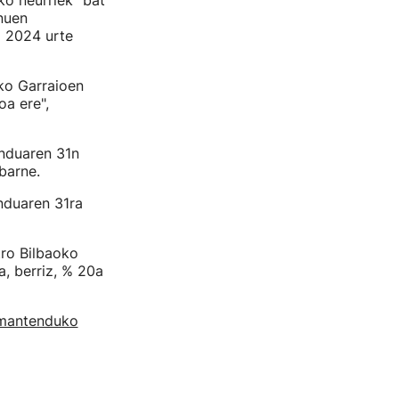
ko neurriek "bat
nuen
a 2024 urte
iko Garraioen
oa ere",
nduaren 31n
barne.
nduaren 31ra
tro Bilbaoko
a, berriz, % 20a
 mantenduko