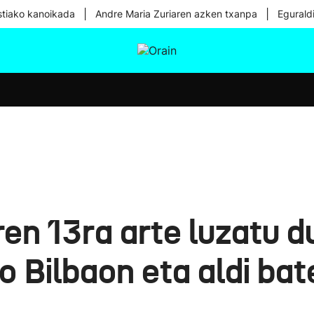
|
|
tiako kanoikada
Andre Maria Zuriaren azken txanpa
Egurald
tura
Ikusmiran
Egural
Osasuna
Teknologia
aren 13ra arte luzatu 
Bilbaon eta aldi bat