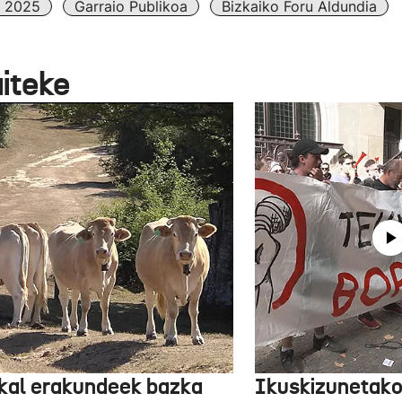
k 2025
Garraio Publikoa
Bizkaiko Foru Aldundia
aiteke
kal erakundeek bazka
Ikuskizunetako