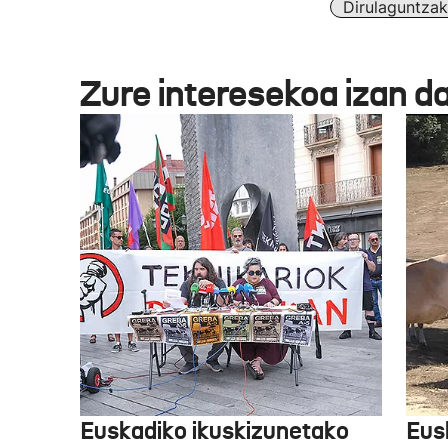
Dirulaguntza
Zure interesekoa izan d
Euskadiko ikuskizunetako
Eus