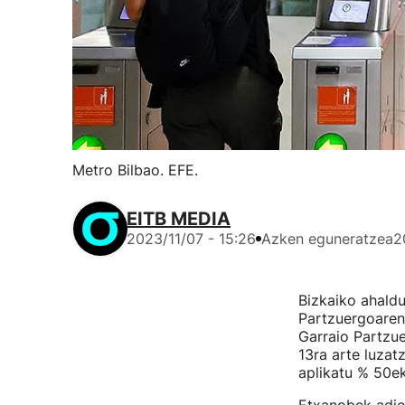
Metro Bilbao. EFE.
EITB MEDIA
2023/11/07 - 15:26
Azken eguneratzea
2
Bizkaiko ahaldu
Partzuergoaren
Garraio Partzue
13ra arte luzat
aplikatu % 50e