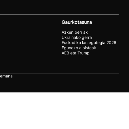
Gaurkotasuna
Azken berriak
Ukrainako gerra
Euskadiko lan egutegia 2026
Eguneko albisteak
AEB eta Trump
remana