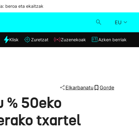
ia: beroa eta ekaitzak
EU
dia
Klisk
Zuretzat
Zuzenekoak
Azken berriak
Klisk
Zuzenekoak
Zuretzat
Elkarbanatu
Gorde
du % 50eko
Azken berriak
erako txartel