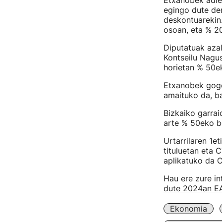
Etxanobek adier
egingo dute de
deskontuarekin
osoan, eta % 2
Diputatuak azal
Kontseilu Nagus
horietan % 50ek
Etxanobek gogo
amaituko da, ba
Bizkaiko garra
arte % 50eko be
Urtarrilaren 1e
tituluetan eta C
aplikatuko da C
Hau ere zure in
dute 2024an E
Ekonomia