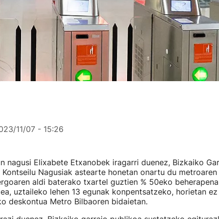
023/11/07 - 15:26
n nagusi Elixabete Etxanobek iragarri duenez, Bizkaiko Gar
 Kontseilu Nagusiak astearte honetan onartu du metroaren 
rgoaren aldi baterako txartel guztien % 50eko beherapena 
zea, uztaileko lehen 13 egunak konpentsatzeko, horietan ez
ko deskontua Metro Bilbaoren bidaietan.