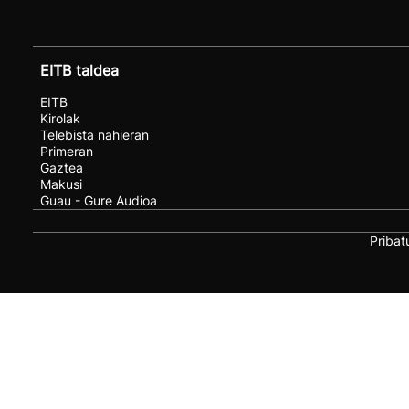
EITB taldea
EITB
Kirolak
Telebista nahieran
Primeran
Gaztea
Makusi
Guau - Gure Audioa
Pribat