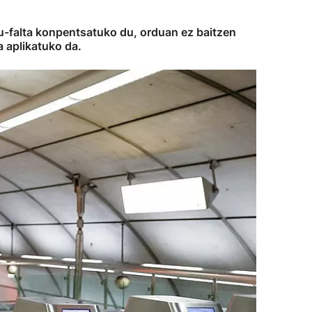
u-falta konpentsatuko du, orduan ez baitzen
a aplikatuko da.