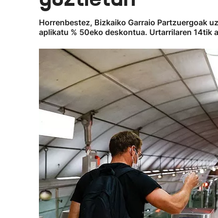
Horrenbestez, Bizkaiko Garraio Partzuergoak uz
aplikatu % 50eko deskontua. Urtarrilaren 14tik 