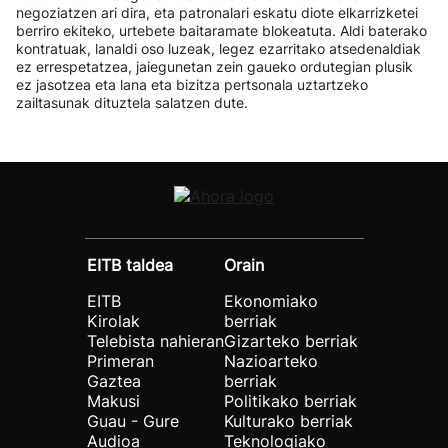
negoziatzen ari dira, eta patronalari eskatu diote elkarrizketei
berriro ekiteko, urtebete baitaramate blokeatuta. Aldi baterako
kontratuak, lanaldi oso luzeak, legez ezarritako atsedenaldiak
ez errespetatzea, jaiegunetan zein gaueko ordutegian plusik
ez jasotzea eta lana eta bizitza pertsonala uztartzeko
zailtasunak dituztela salatzen dute.
EITB taldea
Orain
EITB
Ekonomiako
Kirolak
berriak
Telebista nahieran
Gizarteko berriak
Primeran
Nazioarteko
Gaztea
berriak
Makusi
Politikako berriak
Guau - Gure
Kulturako berriak
Audioa
Teknologiako