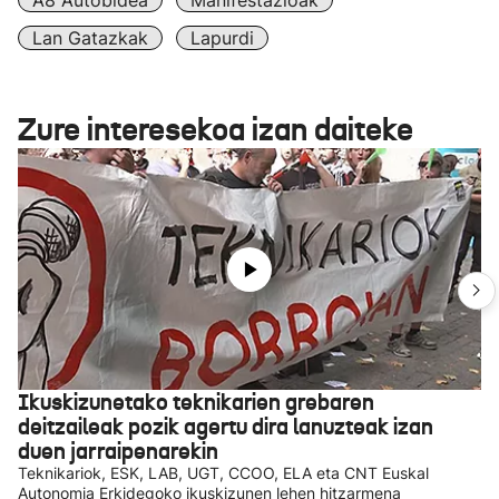
A8 Autobidea
Manifestazioak
Lan Gatazkak
Lapurdi
Zure interesekoa izan daiteke
Ikuskizunetako teknikarien grebaren
deitzaileak pozik agertu dira lanuzteak izan
duen jarraipenarekin
Teknikariok, ESK, LAB, UGT, CCOO, ELA eta CNT Euskal
Autonomia Erkidegoko ikuskizunen lehen hitzarmena