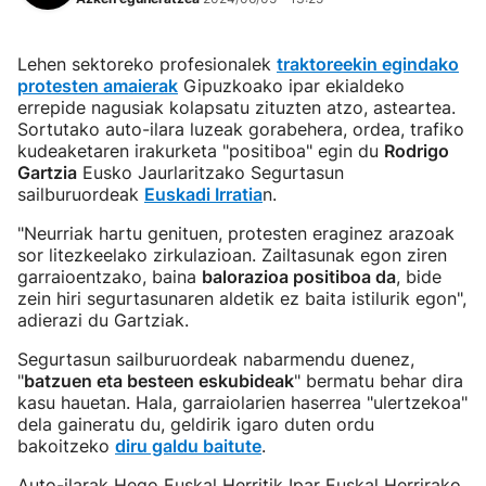
Lehen sektoreko profesionalek
traktoreekin egindako
protesten amaierak
Gipuzkoako ipar ekialdeko
errepide nagusiak kolapsatu zituzten atzo, asteartea.
Sortutako auto-ilara luzeak gorabehera, ordea, trafiko
kudeaketaren irakurketa "positiboa" egin du
Rodrigo
Gartzia
Eusko Jaurlaritzako Segurtasun
sailburuordeak
Euskadi Irratia
n.
"Neurriak hartu genituen, protesten eraginez arazoak
sor litezkeelako zirkulazioan. Zailtasunak egon ziren
garraioentzako, baina
balorazioa positiboa da
, bide
zein hiri segurtasunaren aldetik ez baita istilurik egon",
adierazi du Gartziak.
Segurtasun sailburuordeak nabarmendu duenez,
"
batzuen eta besteen eskubideak
" bermatu behar dira
kasu hauetan. Hala, garraiolarien haserrea "ulertzekoa"
dela gaineratu du, geldirik igaro duten ordu
bakoitzeko
diru galdu baitute
.
Auto-ilarak Hego Euskal Herritik Ipar Euskal Herrirako