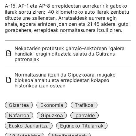
A-15, AP-1 eta AP-8 errepideetan aurrekaririk gabeko
ilarak sortu ziren; 40 kilometroko auto ilarak zenbatu
dituzte une zailenetan. Arratsaldeak aurrera egin
ahala, egoera arintzen joan zen eta 21:45 aldera, gutxi
gorabehera, errepideak normaltasunera itzuli ziren.
Nekazarien protestek garraio-sektorean "galera
handiak" eragin dituztela salatu du Guitrans
patronalak
Normaltasuna itzuli da Gipuzkoara, mugako
blokeoa amaitu eta errepideetan kolapso
historikoa izan ostean
Gizartea
Ekonomia
Trafikoa
Nafarroa
Gipuzkoa
Iparralde
Eusko Jaurlaritza
Eguneko Titularrak