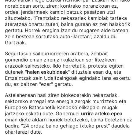
norabidean sortu ziren; kontrako noranzkoan ez,
ordea, jendarmeek kamioi batzuk pasatzen utzi
zituztelako. "Frantziako nekazariek kamioiak tarteka
ateratzea onartu zuten, baina gurean ez zen halakorik
gertatu. Horrek eragina izan du mugaren alde batean
zein bestean sortutako auto-ilaretan", azaldu du
Gartziak.
Segurtasun sailburuorderen arabera, zenbait
gomendio eman ziren zirkulazioan sor litezkeen
arazoak saihesteko. Ildo horretatik, protesta egiten
dutenek "
haien eskubideak
" dituztela esan du, eta
Ertzaintzak zein Udaltzaingoak egindako lana eskertu
du, ez baitzen "ezer" gertatu.
Astelehenean hasi ziren blokeoarekin nekazariak,
sektoreko erregai eta energia zergak murrizteko eta
Europako Batasunetik kanpoko elikagaiei mugak
jartzeko eskatu dute. Gobernuei
urrira arteko epea
eman diete aldarri horiek betetzeko, baina betetzen ez
badira "24 orduz baino gehiago ixteko prest" daudela
ohartarazi dute.