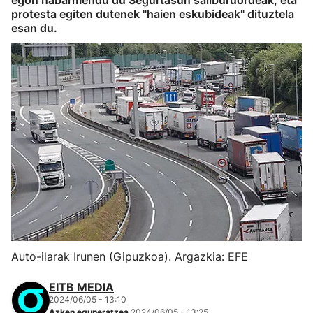
egon nabarmendu du Segurtasun sailburuordeak, eta
protesta egiten dutenek "haien eskubideak" dituztela
esan du.
Auto-ilarak Irunen (Gipuzkoa). Argazkia: EFE
EITB MEDIA
2024/06/05 - 13:10
Azken eguneratzea
2024/06/05 - 13:25