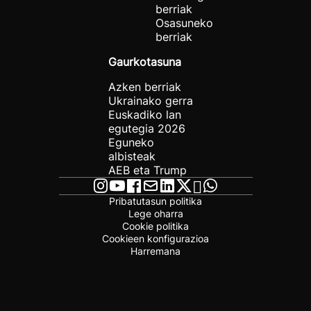
berriak
Osasuneko
berriak
Gaurkotasuna
Azken berriak
Ukrainako gerra
Euskadiko lan
egutegia 2026
Eguneko
albisteak
AEB eta Trump
Pribatutasun politika
Lege oharra
Cookie politika
Cookieen konfigurazioa
Harremana