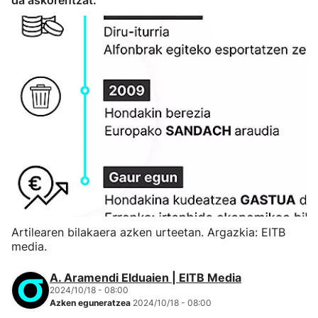
da askorentzat.
Artilearen bilakaera azken urteetan. Argazkia: EITB
media.
A. Aramendi Elduaien | EITB Media
2024/10/18 - 08:00
Azken eguneratzea
2024/10/18 - 08:00