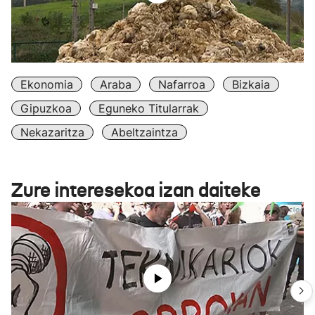
Ekonomia
Araba
Nafarroa
Bizkaia
Gipuzkoa
Eguneko Titularrak
Nekazaritza
Abeltzaintza
Zure interesekoa izan daiteke