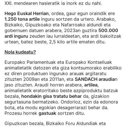
XXI. mendearen hasieratik ia inork ez du nahi.
Hego Euskal Herrian
, ordea, gaur egun oraindik ere
1.250 tona artile
inguru sortzen da urtero. Arabako,
Bizkaiko, Gipuzkoako eta Nafarroako aldundi eta
gobernuen datuen arabera, 2023an guztira
500.000
ardi inguru
zeuden lau lurraldeetan, eta ardi bakoitzak
urtean, batez beste, 2,5 kilo artile ematen ditu.
Nola kudeatu?
Europako Parlamentuak eta Europako Kontseiluak
animalietatik datozen eta giza kontsumorako erabiliko
ez diren produktuen inguruko arauak argitaratu
zituzten 2009an eta 2011an, eta
SANDACH araudia
n
jaso zituzten. Araudi horren arabera,
artilea
,
animalietatik eratorritako beste azpiproduktu batzuk
bezala,
hondakin gisa
tratatu behar
da, gizakion
segurtasuna bermatzeko. Ondorioz, ezin da edonora
bota, eta modu egokian desagerrarazi behar da.
Prozesu horrek
gastuak
sortzen ditu.
Gipuzkoan bezala, Bizkaiko Foru Aldundiak eta