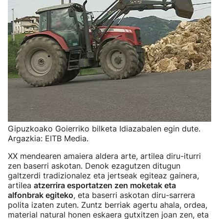
Gipuzkoako Goierriko bilketa Idiazabalen egin dute.
Argazkia: EITB Media.
XX mendearen amaiera aldera arte, artilea diru-iturri
zen baserri askotan. Denok ezagutzen ditugun
galtzerdi tradizionalez eta jertseak egiteaz gainera,
artilea
atzerrira esportatzen zen moketak eta
alfonbrak egiteko
, eta baserri askotan diru-sarrera
polita izaten zuten. Zuntz berriak agertu ahala, ordea,
material natural honen eskaera gutxitzen joan zen, eta