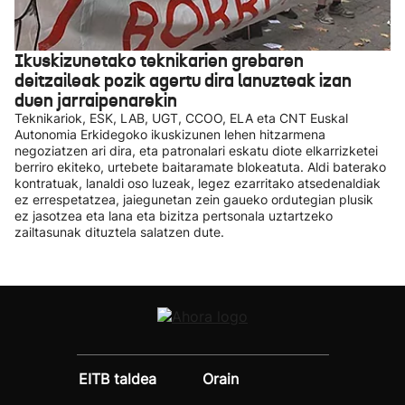
Ikuskizunetako teknikarien grebaren
deitzaileak pozik agertu dira lanuzteak izan
duen jarraipenarekin
Teknikariok, ESK, LAB, UGT, CCOO, ELA eta CNT Euskal
Autonomia Erkidegoko ikuskizunen lehen hitzarmena
negoziatzen ari dira, eta patronalari eskatu diote elkarrizketei
berriro ekiteko, urtebete baitaramate blokeatuta. Aldi baterako
kontratuak, lanaldi oso luzeak, legez ezarritako atsedenaldiak
ez errespetatzea, jaiegunetan zein gaueko ordutegian plusik
ez jasotzea eta lana eta bizitza pertsonala uztartzeko
zailtasunak dituztela salatzen dute.
EITB taldea
Orain