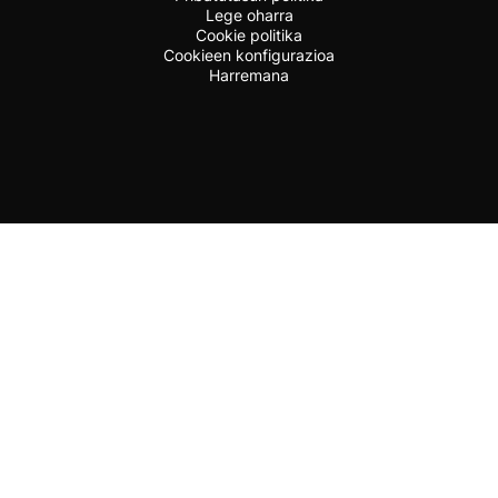
Lege oharra
Cookie politika
Cookieen konfigurazioa
Harremana