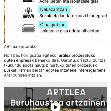
ARtilea zertarako
Hori bai, hori guztia egiteko,
artilea prozesatuko
duten enpresak
beharko dira. Garbitu, orraztu, zuntza
txukundu edota hauts bihurtuko duten prozesuak
Euskal Herrian bertan egotea litzateke interesgarriena,
Aranbururen iritzian.