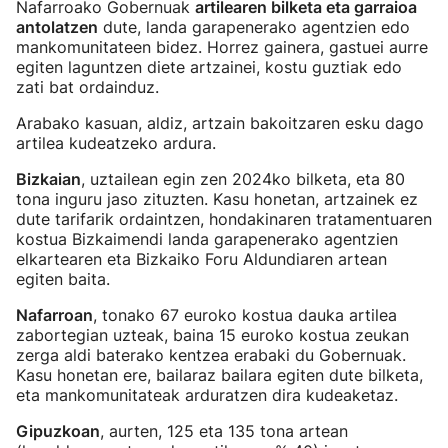
Nafarroako Gobernuak
artilearen bilketa eta garraioa
antolatzen
dute, landa garapenerako agentzien edo
mankomunitateen bidez. Horrez gainera, gastuei aurre
egiten laguntzen diete artzainei, kostu guztiak edo
zati bat ordainduz.
Arabako kasuan, aldiz, artzain bakoitzaren esku dago
artilea kudeatzeko ardura.
Bizkaian
, uztailean egin zen 2024ko bilketa, eta 80
tona inguru jaso zituzten. Kasu honetan, artzainek ez
dute tarifarik ordaintzen, hondakinaren tratamentuaren
kostua Bizkaimendi landa garapenerako agentzien
elkartearen eta Bizkaiko Foru Aldundiaren artean
egiten baita.
Nafarroan
, tonako 67 euroko kostua dauka artilea
zabortegian uzteak, baina 15 euroko kostua zeukan
zerga aldi baterako kentzea erabaki du Gobernuak.
Kasu honetan ere, bailaraz bailara egiten dute bilketa,
eta mankomunitateak arduratzen dira kudeaketaz.
Gipuzkoan
, aurten, 125 eta 135 tona artean