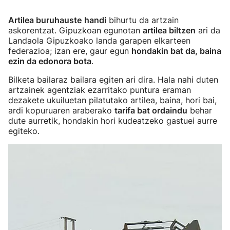
Artilea buruhauste
handi
bihurtu da artzain
askorentzat. Gipuzkoan egunotan
artilea biltzen
ari da
Landaola Gipuzkoako landa garapen elkarteen
federazioa; izan ere, gaur egun
hondakin bat da, baina
ezin da edonora bota
.
Bilketa bailaraz bailara egiten ari dira. Hala nahi duten
artzainek agentziak ezarritako puntura eraman
dezakete ukuiluetan pilatutako artilea, baina, hori bai,
ardi kopuruaren araberako
tarifa bat ordaindu
behar
dute aurretik, hondakin hori kudeatzeko gastuei aurre
egiteko.