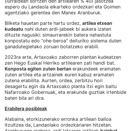
(lurraldean sortzen den artilearen % 40) jasotzea
espero du Landaola elkarteko ordezkari eta Goimen
agentziako gerentea den Manex Aranburuk.
Bilketa hauetan parte hartu ordez,
artilea etxean
kudeatu
nahi duten ardi-jabeek bi aukera izaten
dituzte nagusiki: simaurrarekin batera nahastuta
konpostatu edo "ohe-beroa" deituriko sistema duten
ganadutegietako zoruan botatzeko erabili.
2023ra arte, Artaxoako zaborren plantan kudeatzen
zen Hego Euskal Herriko artilearen zati handi bat.
Konposta egiten zuten bertan
erakundeek eramaten
zuten artilea eta artzainek euren kabuz eramaten
zutena erabilita. Aurten, ordea, zerbitzu hori
desagertu egin da Artaxoako planta itxi egin baitu
Nafarroako Gobernuak, eta erakunde guztiak irtenbide
baten bila ari dira.
Erabilera posibleak
Alabaina, etorkizunerako erronka artileari balioa
itzultzea da, Landaolako ordezkariaren hitzetan.
Aranbururen arabera, ardi latxaren artileak
hainbat