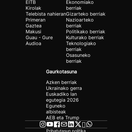
EITB
Ekonomiako
Kirolak
berriak
Telebista nahieran
Gizarteko berriak
Primeran
Nazioarteko
Gaztea
berriak
Makusi
Politikako berriak
Guau - Gure
Kulturako berriak
Audioa
Teknologiako
berriak
Osasuneko
berriak
Gaurkotasuna
Azken berriak
Ukrainako gerra
Euskadiko lan
egutegia 2026
Eguneko
albisteak
AEB eta Trump
Pribatutasun politika