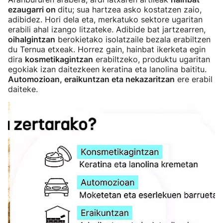
ezaugarri on
ditu; sua hartzea asko kostatzen zaio,
adibidez. Hori dela eta, merkatuko sektore ugaritan
erabili ahal izango litzateke. Adibide bat jartzearren,
oihalgintzan
berokietako isolatzaile bezala erabiltzen
du Ternua etxeak. Horrez gain, hainbat ikerketa egin
dira
kosmetikagintzan
erabiltzeko, produktu ugaritan
egokiak izan daitezkeen keratina eta lanolina baititu.
Automozioan, eraikuntzan eta nekazaritzan
ere erabil
daiteke.