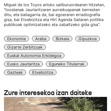
Miguel de los Toyos arloko sailburuordearen hitzetan,
"txostenak Jaurlaritzaren aurreikuspenak berresten
ditu, eta baliagarria da, bai egoeraren erradiografia
gisa, bai Etxebizitza eta Hiri Agenda Sailaren politika
publikoak optimizatzeko eta zabaltzeko gida gisa".
Ekonomia
Araba
Bizkaia
Gipuzkoa
Gizarte Zerbitzuak
Euskal Autonomia Erkidegoa
Eusko Jaurlaritza
Eguneko Titularrak
Gazteak
Etxebizitza
Zure interesekoa izan daiteke