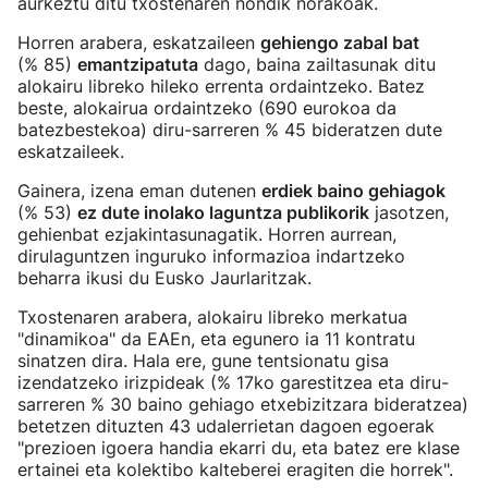
aurkeztu ditu txostenaren nondik norakoak.
Horren arabera, eskatzaileen
gehiengo zabal bat
(% 85)
emantzipatuta
dago, baina zailtasunak ditu
alokairu libreko hileko errenta ordaintzeko. Batez
beste, alokairua ordaintzeko (690 eurokoa da
batezbestekoa) diru-sarreren % 45 bideratzen dute
eskatzaileek.
Gainera, izena eman dutenen
erdiek baino gehiagok
(% 53)
ez dute inolako laguntza publikorik
jasotzen,
gehienbat ezjakintasunagatik. Horren aurrean,
dirulaguntzen inguruko informazioa indartzeko
beharra ikusi du Eusko Jaurlaritzak.
Txostenaren arabera, alokairu libreko merkatua
"dinamikoa" da EAEn, eta egunero ia 11 kontratu
sinatzen dira. Hala ere, gune tentsionatu gisa
izendatzeko irizpideak (% 17ko garestitzea eta diru-
sarreren % 30 baino gehiago etxebizitzara bideratzea)
betetzen dituzten 43 udalerrietan dagoen egoerak
"prezioen igoera handia ekarri du, eta batez ere klase
ertainei eta kolektibo kalteberei eragiten die horrek".