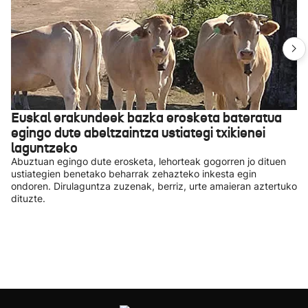
Euskal erakundeek bazka erosketa bateratua
egingo dute abeltzaintza ustiategi txikienei
laguntzeko
Abuztuan egingo dute erosketa, lehorteak gogorren jo dituen
ustiategien benetako beharrak zehazteko inkesta egin
ondoren. Dirulaguntza zuzenak, berriz, urte amaieran aztertuko
dituzte.