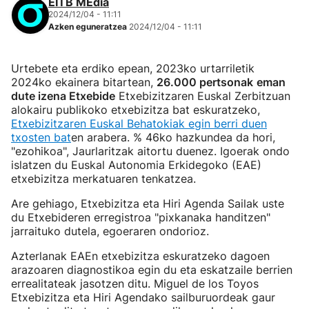
EITB MEdia
2024/12/04 - 11:11
Azken eguneratzea
2024/12/04 - 11:11
Urtebete eta erdiko epean, 2023ko urtarriletik
2024ko ekainera bitartean,
26.000 pertsonak
eman
dute izena Etxebide
Etxebizitzaren Euskal Zerbitzuan
alokairu publikoko etxebizitza bat eskuratzeko,
Etxebizitzaren Euskal Behatokiak egin berri duen
txosten bat
en arabera. % 46ko hazkundea da hori,
"ezohikoa", Jaurlaritzak aitortu duenez. Igoerak ondo
islatzen du Euskal Autonomia Erkidegoko (EAE)
etxebizitza merkatuaren tenkatzea.
Are gehiago, Etxebizitza eta Hiri Agenda Sailak uste
du Etxebideren erregistroa "pixkanaka handitzen"
jarraituko dutela, egoeraren ondorioz.
Azterlanak EAEn etxebizitza eskuratzeko dagoen
arazoaren diagnostikoa egin du eta eskatzaile berrien
errealitateak jasotzen ditu. Miguel de los Toyos
Etxebizitza eta Hiri Agendako sailburuordeak gaur