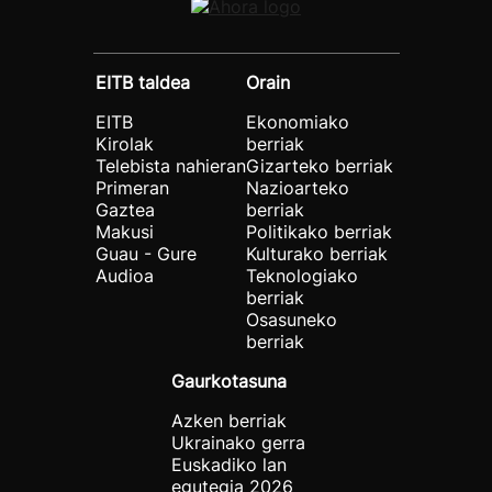
EITB taldea
Orain
EITB
Ekonomiako
Kirolak
berriak
Telebista nahieran
Gizarteko berriak
Primeran
Nazioarteko
Gaztea
berriak
Makusi
Politikako berriak
Guau - Gure
Kulturako berriak
Audioa
Teknologiako
berriak
Osasuneko
berriak
Gaurkotasuna
Azken berriak
Ukrainako gerra
Euskadiko lan
egutegia 2026