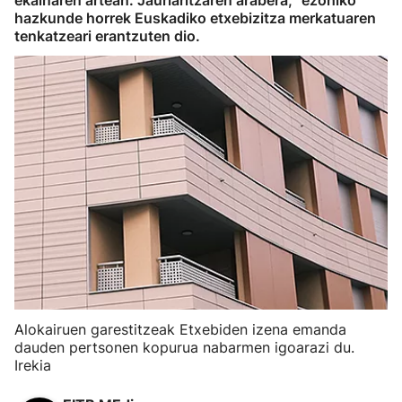
ekainaren artean. Jaurlaritzaren arabera, "ezohiko"
hazkunde horrek Euskadiko etxebizitza merkatuaren
tenkatzeari erantzuten dio.
Alokairuen garestitzeak Etxebiden izena emanda
dauden pertsonen kopurua nabarmen igoarazi du.
Irekia