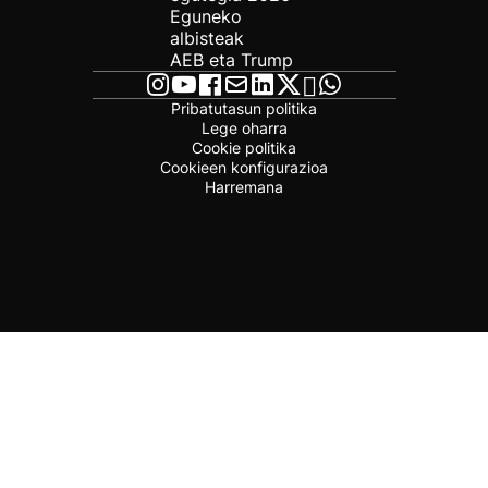
Eguneko
albisteak
AEB eta Trump
Pribatutasun politika
Lege oharra
Cookie politika
Cookieen konfigurazioa
Harremana