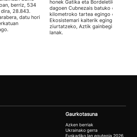
honek Gatika eta Bordeletik gertu
oan, berriz, 534
dagoen Cubnezais batuko ditu eta 2
dira, 28.843.
kilometroko tartea egingo du ur azpi
arabera, datu hori
Ekosistemari kalterik egingo ez zaiol
erkatuan
ziurtatzeko, Aztik gainbegiratuko dit
ago.
lanak.
Gaurkotasuna
Azken berriak
Ukrainako gerra
Euskadiko lan egutegia 2026