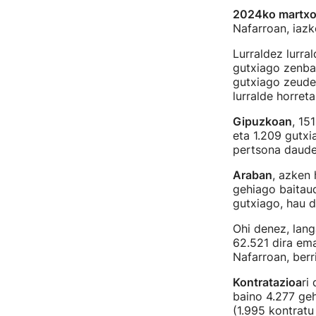
2024ko martxo
Nafarroan, iazk
Lurraldez lurra
gutxiago zenbat
gutxiago zeuden
lurralde horreta
Gipuzkoan
, 15
eta 1.209 gutxi
pertsona daude
Araban
, azken 
gehiago baitaud
gutxiago, hau d
Ohi denez, lan
62.521 dira em
Nafarroan, berr
Kontratazioa
ri
baino 4.277 geh
(1.995 kontratu