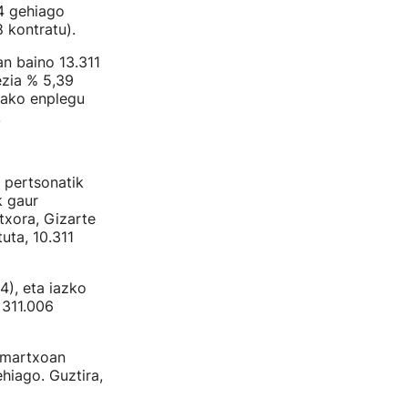
04 gehiago
 kontratu).
an baino 13.311
ezia % 5,39
iako enplegu
.
t pertsonatik
k gaur
txora, Gizarte
uta, 10.311
4), eta iazko
 311.006
 martxoan
hiago. Guztira,