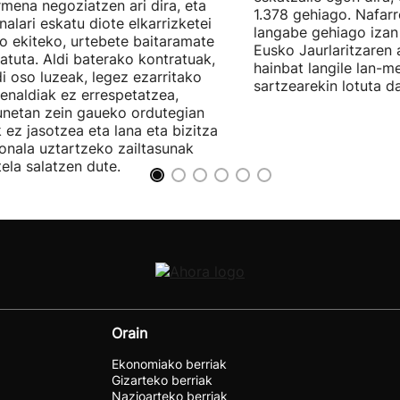
rmena negoziatzen ari dira, eta
1.378 gehiago. Nafarr
nalari eskatu diote elkarrizketei
langabe gehiago izan 
ro ekiteko, urtebete baitaramate
Eusko Jaurlaritzaren 
atuta. Aldi baterako kontratuak,
hainbat langile lan-m
di oso luzeak, legez ezarritako
sartzearekin lotuta d
enaldiak ez errespetatzea,
unetan zein gaueko ordutegian
k ez jasotzea eta lana eta bizitza
onala uztartzeko zailtasunak
tela salatzen dute.
Orain
Ekonomiako berriak
Gizarteko berriak
Nazioarteko berriak