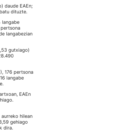
go) daude EAEn;
batu dituzte.
4 langabe
2 pertsona
ude langabezian
0,53 gutxiago)
28.490
), 176 pertsona
116 langabe
e.
artxoan, EAEn
hiago.
 aurreko hilean
 3,59 gehiago
 dira.