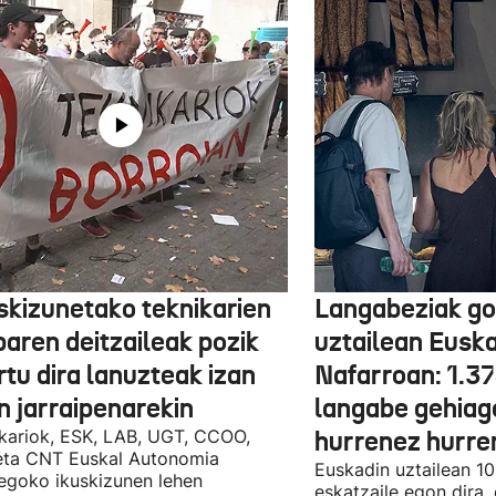
skizunetako teknikarien
Langabeziak go
baren deitzaileak pozik
uztailean Euska
tu dira lanuzteak izan
Nafarroan: 1.3
n jarraipenarekin
langabe gehiag
kariok, ESK, LAB, UGT, CCOO,
hurrenez hurre
eta CNT Euskal Autonomia
Euskadin uztailean 1
egoko ikuskizunen lehen
eskatzaile egon dira,