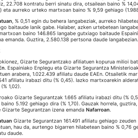
iz, 22.708 kontratu berri sinatu dira, otsailean baino % 14,
) eta aurreko urteko martxoan baino % 9,59 gehiago (1.988
atuan
, % 0,51 egin du behera langabeziak, aurreko hilabete
go baitaude lanik gabe. Halaber, azken urtebetean langab
o martxoan baino 146.865 langabe gutxiago baitaude Espain
na emanda. Guztira, 2.580.138 pertsona daude langabezian
k
gokionez, Gizarte Segurantzako afiliatuen kopurua milioi ba
En
. Espainiako Enplegu eta Gizarte Segurantza Ministerioa
uen arabera, 1.022.439 afiliatu daude EAEn. Otsailetik mar
41 afiliatu irabazi ditu (% 0,45). Iazko martxoarekin alderat
 (% 1,02).
roako Gizarte Segurantzak 1.665 afiliatu irabazi ditu (% 0,5
 baino 5.192 gehiago dira (% 1,70). Gauzak horrela, guztira,
 Gizarte Segurantzan izena emanda
Nafarroan
.
atuan
Gizarte Segurantzan 161.491 afiliatu gehiago zeuden
tuan, hau da, aurtengo bigarren hilabetean baino % 0,76 ge
iatu daude.