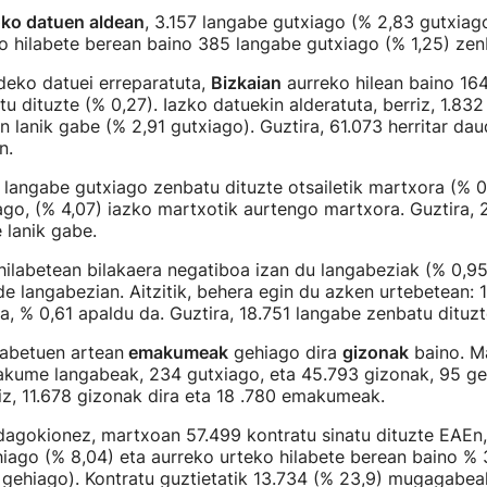
ko datuen aldean
, 3.157 langabe gutxiago (% 2,83 gutxia
o hilabete berean baino 385 langabe gutxiago (% 1,25) zen
ldeko datuei erreparatuta,
Bizkaian
aurreko hilean baino 16
u dituzte (% 0,27). Iazko datuekin alderatuta, berriz, 1.83
 lanik gabe (% 2,91 gutxiago). Guztira, 61.073 herritar da
n.
1 langabe gutxiago zenbatu dituzte otsailetik martxora (% 
ago, (% 4,07) iazko martxotik aurtengo martxora. Guztira, 
 lanik gabe.
hilabetean bilakaera negatiboa izan du langabeziak (% 0,95
e langabezian. Aitzitik, behera egin du azken urtebetean: 
a, % 0,61 apaldu da. Guztira, 18.751 langabe zenbatu dituzt
gabetuen artean
emakumeak
gehiago dira
gizonak
baino. M
akume langabeak, 234 gutxiago, eta 45.793 gizonak, 95 ge
iz, 11.678 gizonak dira eta 18 .780 emakumeak.
 dagokionez, martxoan 57.499 kontratu sinatu dituzte EAEn,
iago (% 8,04) eta aurreko urteko hilabete berean baino %
 gehiago). Kontratu guztietatik 13.734 (% 23,9) mugagabeak