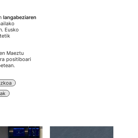
an
langabeziaren
ailako
n. Eusko
tetik
men Maeztu
a positiboari
betean.
uzkoa
rak