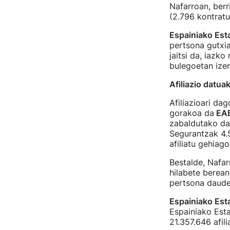
Nafarroan, berr
(2.796 kontratu
Espainiako Est
pertsona gutxia
jaitsi da, iazk
bulegoetan ize
Afiliazio datua
Afiliazioari da
gorakoa da
EA
zabaldutako dat
Segurantzak 4.5
afiliatu gehiago
Bestalde, Nafar
hilabete berean
pertsona daude
Espainiako Est
Espainiako Esta
21.357.646 afil