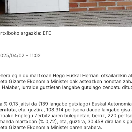
Artxiboko argazkia: EFE
025/04/02 - 11:02
era egin du martxoan Hego Euskal Herrian, otsailarekin al
 eta Gizarte Ekonomia Ministerioak asteazken honetan zab
 Halaber, lurralde guztietan langabe gutxiago zenbatu ditu
a % 0,13 jaitsi da (139 langabe gutxiago) Euskal Autonomi
deratuta
, eta, guztira, 108.314 pertsona daude langabe gisa 
rroako Enplegu Zerbitzuaren bulegoetan, berriz, 220 perts
anda martxoan (% 0,72), eta, guztira, 30.458 dira lanik 
eta Gizarte Ekonomia Ministerioaren arabera.