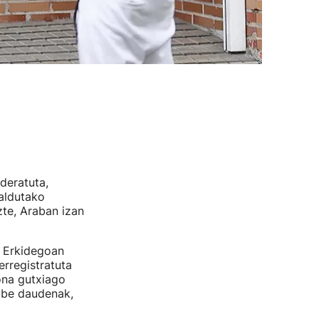
deratuta,
aldutako
zte, Araban izan
a Erkidegoan
erregistratuta
ona gutxiago
gabe daudenak,