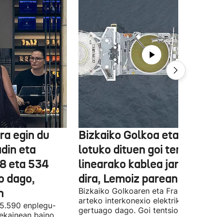
ra egin du
Bizkaiko Golkoa eta Frantz
din eta
lotuko dituen goi tentsioko
78 eta 534
linearako kablea jartzen ha
o dago,
dira, Lemoiz parean
n
Bizkaiko Golkoaren eta Frantziaren
arteko interkonexio elektrikoa
05.590 enplegu-
gertuago dago. Goi tentsioko linea
 ekainean baino