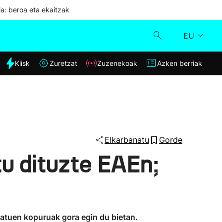
ia: beroa eta ekaitzak
EU
dia
Klisk
Zuretzat
Zuzenekoak
Azken berriak
Klisk
Zuzenekoak
Zuretzat
Elkarbanatu
Gorde
u dituzte EAEn;
Azken berriak
iatuen kopuruak gora egin du bietan.