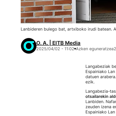
Lanbideren bulego bat, artxiboko irudi batean. 
O. A. | EITB Media
2025/04/02 - 11:02
Azken eguneratzea
2
Langabeziak beh
Espainiako Lan
datuen arabera.
ezik.
Langabezia-tas
otsailarekin al
Lanbiden. Nafa
zeuden izena em
Espainiako Lan 