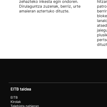
zehazteko inkesta egin ondoren.
hitza
Dirulaguntza zuzenak, berriz, urte
patro
amaieran aztertuko dituzte.
berri
bloke
lanal
atsed
jaieg
plusi
perts
dituz
EITB taldea
EITB
Kirolak
Telebista nahieran