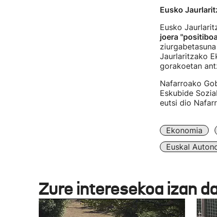
Eusko Jaurlari
Eusko Jaurlari
joera "positibo
ziurgabetasuna 
Jaurlaritzako E
gorakoetan ant
Nafarroako Gob
Eskubide Sozial
eutsi dio Nafar
Ekonomia
Euskal Auton
Zure interesekoa izan d