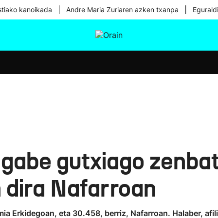
|
|
tiako kanoikada
Andre Maria Zuriaren azken txanpa
Egurald
tura
Ikusmiran
Egural
Osasuna
Teknologia
gabe gutxiago zenbat
 dira Nafarroan
 Erkidegoan, eta 30.458, berriz, Nafarroan. Halaber, afil