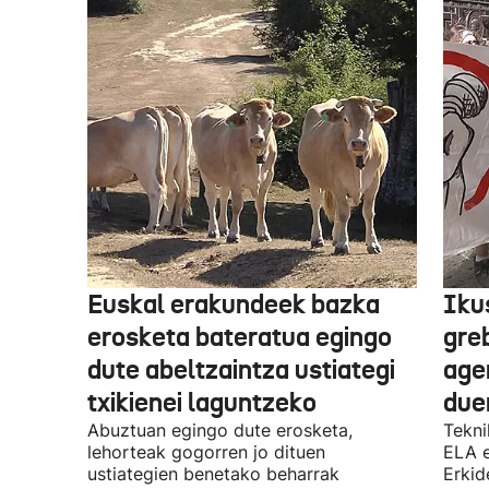
Euskal erakundeek bazka
Iku
erosketa bateratua egingo
gre
dute abeltzaintza ustiategi
ager
txikienei laguntzeko
due
Abuztuan egingo dute erosketa,
Tekni
lehorteak gogorren jo dituen
ELA 
ustiategien benetako beharrak
Erkid