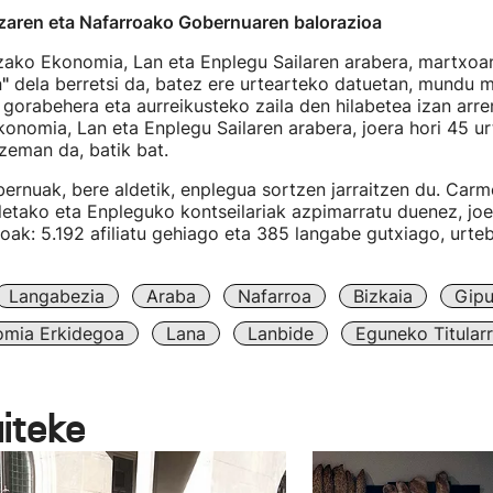
tzaren eta Nafarroako Gobernuaren balorazioa
tzako Ekonomia, Lan eta Enplegu Sailaren arabera, martxo
a"
dela berretsi da, batez ere urtearteko datuetan, mundu m
gorabehera eta aurreikusteko zaila den hilabetea izan arre
konomia, Lan eta Enplegu Sailaren arabera, joera hori 45 ur
zeman da, batik bat.
ernuak, bere aldetik, enplegua sortzen jarraitzen du. Car
etako eta Enpleguko kontseilariak azpimarratu duenez, joer
roak: 5.192 afiliatu gehiago eta 385 langabe gutxiago, urte
Langabezia
Araba
Nafarroa
Bizkaia
Gip
omia Erkidegoa
Lana
Lanbide
Eguneko Titular
aiteke