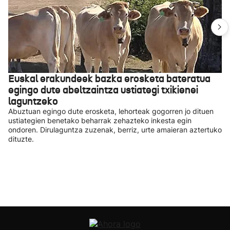
Euskal erakundeek bazka erosketa bateratua
egingo dute abeltzaintza ustiategi txikienei
laguntzeko
Abuztuan egingo dute erosketa, lehorteak gogorren jo dituen
ustiategien benetako beharrak zehazteko inkesta egin
ondoren. Dirulaguntza zuzenak, berriz, urte amaieran aztertuko
dituzte.