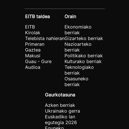
EITB taldea
Orain
EITB
Ekonomiako
Kirolak
berriak
Telebista nahieran
Gizarteko berriak
Primeran
Nazioarteko
Gaztea
berriak
Makusi
Politikako berriak
Guau - Gure
Kulturako berriak
Audioa
Teknologiako
berriak
Osasuneko
berriak
Gaurkotasuna
Azken berriak
Ukrainako gerra
Euskadiko lan
egutegia 2026
Eguneko