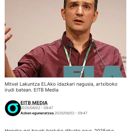
Mitxel Lakuntza ELAko idazkari nagusia, artxiboko
irudi batean. EITB Media
EITB MEDIA
2025/06/02 - 09:47
Azken eguneratzea
2025/06/02 - 09:47
Honako gai hauek hartuko dituzte gaur, 2025eko