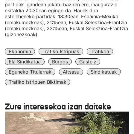
partidak igandean jokatu baziren ere, inaugurazio
ekitaldia 20:30ean egingo da. Hauek dira
asteleheneko partidak: 18:30ean, Espainia-Mexiko
(emakumezkoak), 21:15ean, Euskal Selekzioa-Frantzia
(emakumezkoak), 22:15ean, Euskal Selekzioa-Frantzia
(gizonezkoak).
Ekonomia
Trafiko Istripuak
Trafikoa
Ela Sindikatua
Burgos
Gasteiz
Eguneko Titularrak
Altsasu
Sindikatuak
Trafiko Istripuen Biktimak
Zure interesekoa izan daiteke