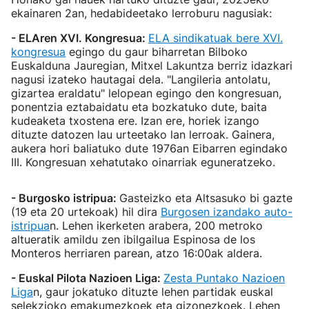
ekainaren 2an, hedabideetako lerroburu nagusiak:
- ELAren XVI. Kongresua:
ELA sindikatuak bere XVI.
kongresua
egingo du gaur biharretan Bilboko
Euskalduna Jauregian, Mitxel Lakuntza berriz idazkari
nagusi izateko hautagai dela. "Langileria antolatu,
gizartea eraldatu" lelopean egingo den kongresuan,
ponentzia eztabaidatu eta bozkatuko dute, baita
kudeaketa txostena ere. Izan ere, horiek izango
dituzte datozen lau urteetako lan lerroak. Gainera,
aukera hori baliatuko dute 1976an Eibarren egindako
III. Kongresuan xehatutako oinarriak eguneratzeko.
- Burgosko istripua:
Gasteizko eta Altsasuko bi gazte
(19 eta 20 urtekoak) hil dira
Burgosen izandako auto-
istripua
n. Lehen ikerketen arabera, 200 metroko
altueratik amildu zen ibilgailua Espinosa de los
Monteros herriaren parean, atzo 16:00ak aldera.
- Euskal Pilota Nazioen Liga:
Zesta Puntako Nazioen
Liga
n, gaur jokatuko dituzte lehen partidak euskal
selekzioko emakumezkoek eta gizonezkoek. Lehen