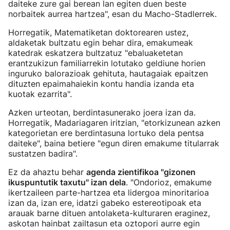
daiteke zure gai berean lan egiten duen beste
norbaitek aurrea hartzea", esan du Macho-Stadlerrek.
Horregatik, Matematiketan doktorearen ustez,
aldaketak bultzatu egin behar dira, emakumeak
katedrak eskatzera bultzatuz "ebaluaketetan
erantzukizun familiarrekin lotutako geldiune horien
inguruko balorazioak gehituta, hautagaiak epaitzen
dituzten epaimahaiekin kontu handia izanda eta
kuotak ezarrita".
Azken urteotan, berdintasunerako joera izan da.
Horregatik, Madariagaren iritzian, "etorkizunean azken
kategorietan ere berdintasuna lortuko dela pentsa
daiteke", baina betiere "egun diren emakume titularrak
sustatzen badira".
Ez da ahaztu behar
agenda zientifikoa "gizonen
ikuspuntutik taxutu" izan dela
. "Ondorioz, emakume
ikertzaileen parte-hartzea eta lidergoa minoritarioa
izan da, izan ere, idatzi gabeko estereotipoak eta
arauak barne dituen antolaketa-kulturaren eraginez,
askotan hainbat zailtasun eta oztopori aurre egin