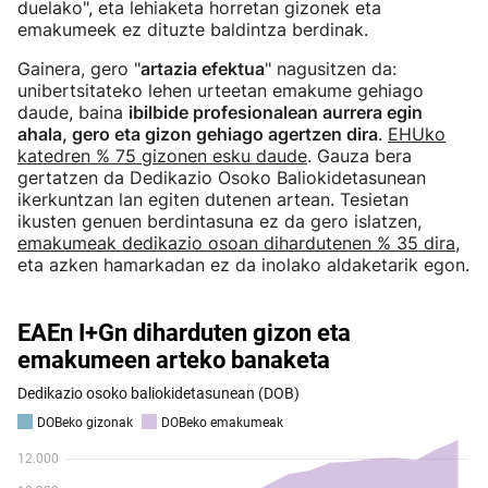
duelako", eta lehiaketa horretan gizonek eta
emakumeek ez dituzte baldintza berdinak.
Gainera, gero "
artazia efektua
" nagusitzen da:
unibertsitateko lehen urteetan emakume gehiago
daude, baina
ibilbide profesionalean aurrera egin
ahala, gero eta gizon gehiago agertzen dira
.
EHUko
katedren % 75 gizonen esku daude
. Gauza bera
gertatzen da Dedikazio Osoko Baliokidetasunean
ikerkuntzan lan egiten dutenen artean. Tesietan
ikusten genuen berdintasuna ez da gero islatzen,
emakumeak dedikazio osoan dihardutenen % 35 dira
,
eta azken hamarkadan ez da inolako aldaketarik egon.