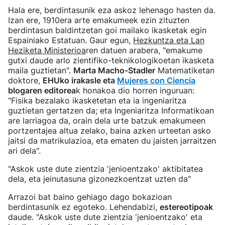
Hala ere, berdintasunik eza askoz lehenago hasten da.
Izan ere, 1910era arte emakumeek ezin zituzten
berdintasun baldintzetan goi mailako ikasketak egin
Espainiako Estatuan. Gaur egun,
Hezkuntza eta Lan
Heziketa Ministerioa
ren datuen arabera, "emakume
gutxi daude arlo zientifiko-teknikologikoetan ikasketa
maila guztietan".
Marta Macho-Stadler
Matematiketan
doktore,
EHUko irakasle eta
Mujeres con Ciencia
blogaren editorea
k honakoa dio horren inguruan:
"Fisika bezalako ikasketetan eta ia ingeniaritza
guztietan gertatzen da; eta Ingeniaritza Informatikoan
are larriagoa da, orain dela urte batzuk emakumeen
portzentajea altua zelako, baina azken urteetan asko
jaitsi da matrikulazioa, eta ematen du jaisten jarraitzen
ari dela".
"Askok uste dute zientzia 'jenioentzako' aktibitatea
dela, eta jeinutasuna gizonezkoentzat uzten da"
Arrazoi bat baino gehiago dago bokazioan
berdintasunik ez egoteko. Lehendabizi,
estereotipoak
daude. "Askok uste dute zientzia 'jenioentzako' eta