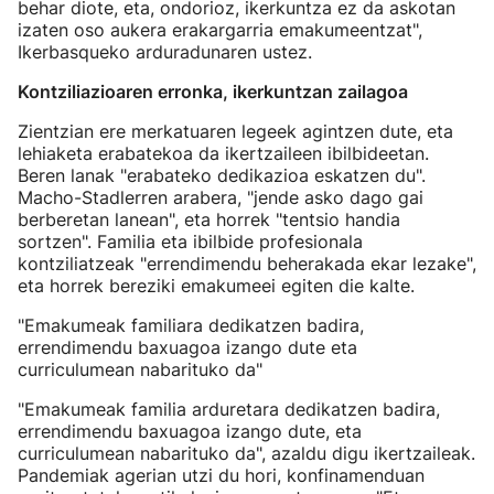
behar diote, eta, ondorioz, ikerkuntza ez da askotan
izaten oso aukera erakargarria emakumeentzat",
Ikerbasqueko arduradunaren ustez.
Kontziliazioaren erronka, ikerkuntzan zailagoa
Zientzian ere merkatuaren legeek agintzen dute, eta
lehiaketa erabatekoa da ikertzaileen ibilbideetan.
Beren lanak "erabateko dedikazioa eskatzen du".
Macho-Stadlerren arabera, "jende asko dago gai
berberetan lanean", eta horrek "tentsio handia
sortzen". Familia eta ibilbide profesionala
kontziliatzeak "errendimendu beherakada ekar lezake",
eta horrek bereziki emakumeei egiten die kalte.
"Emakumeak familiara dedikatzen badira,
errendimendu baxuagoa izango dute eta
curriculumean nabarituko da"
"Emakumeak familia arduretara dedikatzen badira,
errendimendu baxuagoa izango dute, eta
curriculumean nabarituko da", azaldu digu ikertzaileak.
Pandemiak agerian utzi du hori, konfinamenduan