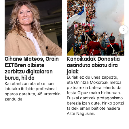
Oihane Mateos, Orain
Kanoikadak Donostia
EITBren albiste
astinduta abiatu dira
zerbitzu digitalaren
jaiak
burua, hil da
Euriak ez du unea zapuztu,
eta Onintza Mokoroak metxa
Kazetaritzari eta etxe honi
piztearekin batera lehertu da
lotutako ibilbide profesional
festa Gipuzkoako hiriburuan.
oparoa garatuta, 45 urterekin
Euskal dantzek protagonismo
zendu da.
berezia izan dute, hiriko zortzi
taldek eman baitiote hasiera
Aste Nagusiari.