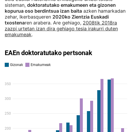
sisteman,
doktoratutako emakumeen eta gizonen
kopurua oso berdintsua izan baita
azken hamarkadan
zehar, Ikerbasqueren
2020ko Zientzia Euskadi
txostena
ren arabera. Are gehiago,
2008tik 2018ra
zazpi urtetan izan dira gehiago tesia irakurri duten
emakumeak
.