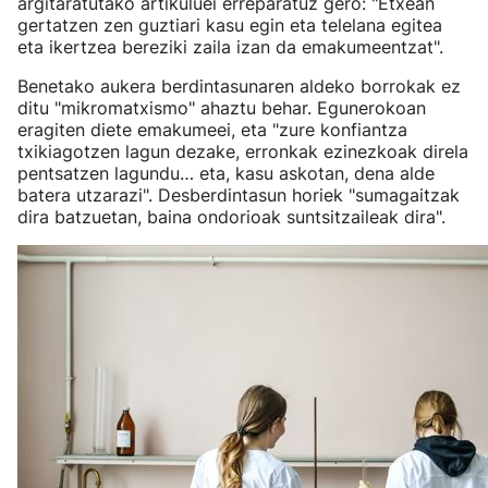
argitaratutako artikuluei erreparatuz gero: "Etxean
gertatzen zen guztiari kasu egin eta telelana egitea
eta ikertzea bereziki zaila izan da emakumeentzat".
Benetako aukera berdintasunaren aldeko borrokak ez
ditu "mikromatxismo" ahaztu behar. Egunerokoan
eragiten diete emakumeei, eta "zure konfiantza
txikiagotzen lagun dezake, erronkak ezinezkoak direla
pentsatzen lagundu… eta, kasu askotan, dena alde
batera utzarazi". Desberdintasun horiek "sumagaitzak
dira batzuetan, baina ondorioak suntsitzaileak dira".