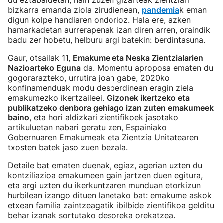
du eztabaidetan, hain zuzen gizarteak zientziari
bizkarra emanda ziola zirudienean,
pandemia
k eman
digun kolpe handiaren ondorioz. Hala ere, azken
hamarkadetan aurrerapenak izan diren arren, oraindik
badu zer hobetu, helburu argi batekin: berdintasuna.
Gaur, otsailak 11,
Emakume eta Neska Zientzialarien
Nazioarteko Eguna
da. Momentu aproposa ematen du
gogorarazteko, urrutira joan gabe, 2020ko
konfinamenduak modu desberdinean eragin ziela
emakumezko ikertzaileei.
Gizonek ikertzeko eta
publikatzeko denbora gehiago izan zuten emakumeek
baino
, eta hori aldizkari zientifikoek jasotako
artikuluetan nabari geratu zen, Espainiako
Gobernuaren
Emakumeak eta Zientzia Unitatea
ren
txosten batek jaso zuen bezala.
Detaile bat ematen duenak, egiaz, agerian uzten du
kontziliazioa emakumeen gain jartzen duen egitura,
eta argi uzten du ikerkuntzaren munduan etorkizun
hurbilean izango dituen lanetako bat: emakume askok
etxean familia zaintzeagatik ibilbide zientifikoa gelditu
behar izanak sortutako desoreka orekatzea.