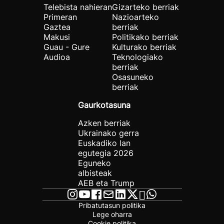
Telebista nahieran
Gizarteko berriak
Primeran
Nazioarteko
Gaztea
berriak
Makusi
Politikako berriak
Guau - Gure
Kulturako berriak
Audioa
Teknologiako
berriak
Osasuneko
berriak
Gaurkotasuna
Azken berriak
Ukrainako gerra
Euskadiko lan
egutegia 2026
Eguneko
albisteak
AEB eta Trump
Pribatutasun politika
Lege oharra
Cookie politika