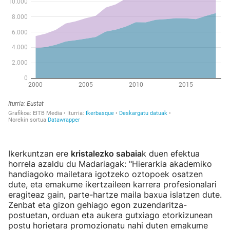
Ikerkuntzan ere
kristalezko sabaia
k duen efektua
horrela azaldu du Madariagak: "Hierarkia akademiko
handiagoko mailetara igotzeko oztopoek osatzen
dute, eta emakume ikertzaileen karrera profesionalari
eragiteaz gain, parte-hartze maila baxua islatzen dute.
Zenbat eta gizon gehiago egon zuzendaritza-
postuetan, orduan eta aukera gutxiago etorkizunean
postu horietara promozionatu nahi duten emakume