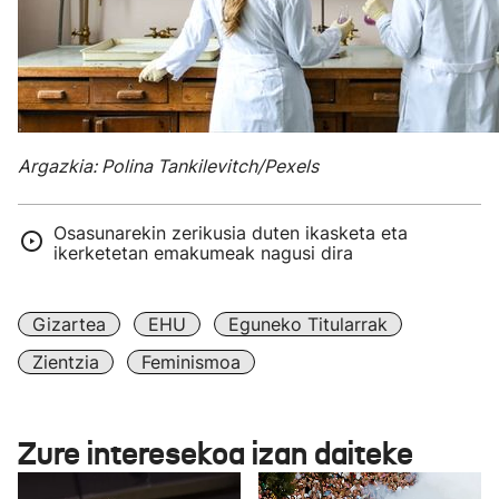
Argazkia: Polina Tankilevitch/Pexels
Osasunarekin zerikusia duten ikasketa eta
ikerketetan emakumeak nagusi dira
Gizartea
EHU
Eguneko Titularrak
Zientzia
Feminismoa
Zure interesekoa izan daiteke