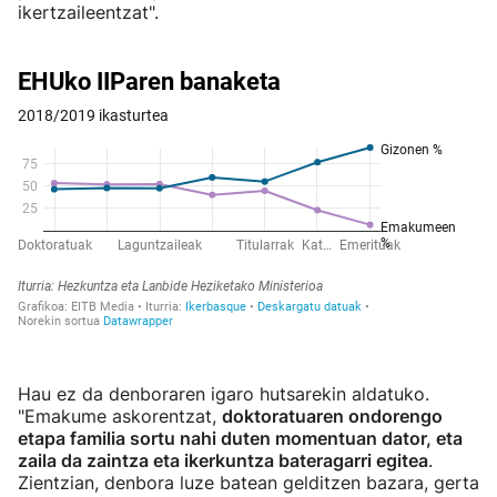
ikertzaileentzat".
Hau ez da denboraren igaro hutsarekin aldatuko.
"Emakume askorentzat,
doktoratuaren ondorengo
etapa familia sortu nahi duten momentuan dator, eta
zaila da zaintza eta ikerkuntza bateragarri egitea
.
Zientzian, denbora luze batean gelditzen bazara, gerta