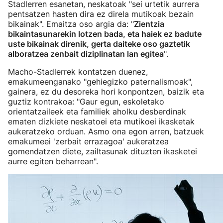
Stadlerren esanetan, neskatoak "sei urtetik aurrera
pentsatzen hasten dira ez direla mutikoak bezain
bikainak". Emaitza oso argia da: "
Zientzia
bikaintasunarekin lotzen bada, eta haiek ez badute
uste bikainak direnik, gerta daiteke oso gaztetik
alboratzea zenbait diziplinatan lan egitea
".
Macho-Stadlerrek kontatzen duenez,
emakumeenganako "gehiegizko paternalismoak",
gainera, ez du desoreka hori konpontzen, baizik eta
guztiz kontrakoa: "Gaur egun, eskoletako
orientatzaileek eta familiek aholku desberdinak
ematen dizkiete neskatoei eta mutikoei ikasketak
aukeratzeko orduan. Asmo ona egon arren, batzuek
emakumeei 'zerbait errazagoa' aukeratzea
gomendatzen diete, zailtasunak dituzten ikasketei
aurre egiten beharrean".