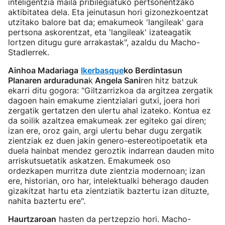
inteligentzia maila pribilegiatuko pertsonentzako
aktibitatea dela. Eta jeinutasun hori gizonezkoentzat
utzitako balore bat da; emakumeok 'langileak' gara
pertsona askorentzat, eta 'langileak' izateagatik
lortzen ditugu gure arrakastak", azaldu du Macho-
Stadlerrek.
Ainhoa Madariaga
Ikerbasque
ko Berdintasun
Planaren arduraduna
k
Angela Sani
ren hitz batzuk
ekarri ditu gogora: "Giltzarrizkoa da argitzea zergatik
dagoen hain emakume zientzialari gutxi, joera hori
zergatik gertatzen den ulertu ahal izateko. Kontua ez
da soilik azaltzea emakumeak zer egiteko gai diren;
izan ere, oroz gain, argi ulertu behar dugu zergatik
zientziak ez duen jakin genero-estereotipoetatik eta
duela hainbat mendez geroztik indarrean dauden mito
arriskutsuetatik askatzen. Emakumeek oso
ordezkapen murritza dute zientzia modernoan; izan
ere, historian, oro har, intelektualki beherago dauden
gizakitzat hartu eta zientziatik baztertu izan dituzte,
nahita baztertu ere".
Haurtzaroan
hasten da pertzepzio hori. Macho-