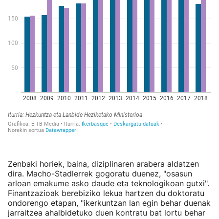
Zenbaki horiek, baina, diziplinaren arabera aldatzen
dira. Macho-Stadlerrek gogoratu duenez, "osasun
arloan emakume asko daude eta teknologikoan gutxi".
Finantzazioak berebiziko lekua hartzen du doktoratu
ondorengo etapan, "ikerkuntzan lan egin behar duenak
jarraitzea ahalbidetuko duen kontratu bat lortu behar