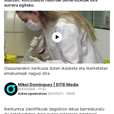
islatzen. Kontziliazio neurriak beharrezkoak dira
aurrera egiteko.
Osasunarekin zerikusia duten ikasketa eta ikerketetan
emakumeak nagusi dira
Mikel Dominguez | EITB Media
2021/02/04 - 17:32
Azken eguneratzea
2021/02/11 - 09:05
Ikerkuntza zientifikoak dagokion lekua berreskuratu