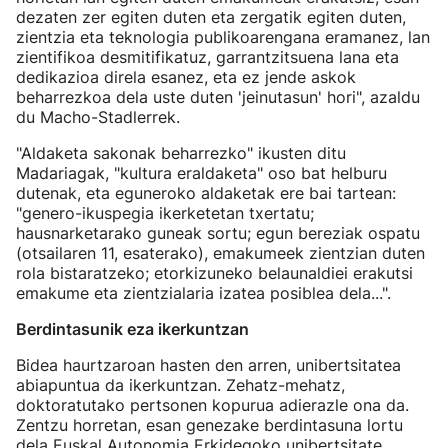
dezaten zer egiten duten eta zergatik egiten duten,
zientzia eta teknologia publikoarengana eramanez, lan
zientifikoa desmitifikatuz, garrantzitsuena lana eta
dedikazioa direla esanez, eta ez jende askok
beharrezkoa dela uste duten 'jeinutasun' hori", azaldu
du Macho-Stadlerrek.
"Aldaketa sakonak beharrezko" ikusten ditu
Madariagak, "kultura eraldaketa" oso bat helburu
dutenak, eta eguneroko aldaketak ere bai tartean:
"genero-ikuspegia ikerketetan txertatu;
hausnarketarako guneak sortu; egun bereziak ospatu
(otsailaren 11, esaterako), emakumeek zientzian duten
rola bistaratzeko; etorkizuneko belaunaldiei erakutsi
emakume eta zientzialaria izatea posiblea dela...".
Berdintasunik eza ikerkuntzan
Bidea haurtzaroan hasten den arren, unibertsitatea
abiapuntua da ikerkuntzan. Zehatz-mehatz,
doktoratutako pertsonen kopurua adierazle ona da.
Zentzu horretan, esan genezake berdintasuna lortu
dela Euskal Autonomia Erkidegoko unibertsitate