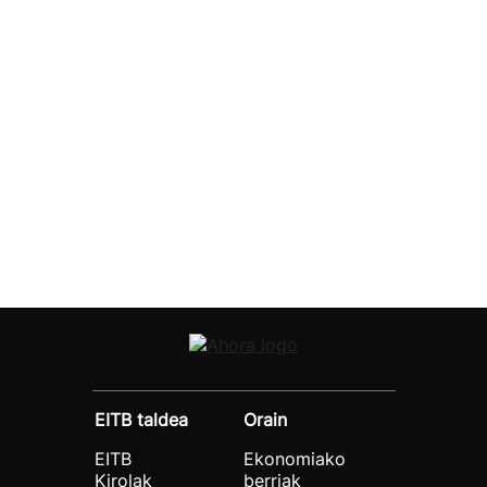
EITB taldea
Orain
EITB
Ekonomiako
Kirolak
berriak