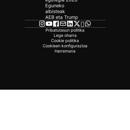
Eguneko
albisteak
AEB eta Trump
Pribatutasun politika
Lege oharra
Cookie politika
Cookieen konfigurazioa
Harremana