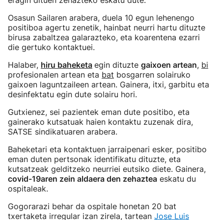
eragin dituen zehazteko eskatu dute.
Osasun Sailaren arabera, duela 10 egun lehenengo
positiboa agertu zenetik, hainbat neurri hartu dituzte
birusa zabaltzea galarazteko, eta koarentena ezarri
die gertuko kontaktuei.
Halaber,
hiru baheketa
egin dituzte
gaixoen artean
,
bi
profesionalen artean eta
bat
bosgarren solairuko
gaixoen laguntzaileen artean. Gainera, itxi, garbitu eta
desinfektatu egin dute solairu hori.
Gutxienez, sei pazientek eman dute positibo, eta
gainerako kutsatuak haien kontaktu zuzenak dira,
SATSE sindikatuaren arabera.
Baheketari eta kontaktuen jarraipenari esker, positibo
eman duten pertsonak identifikatu dituzte, eta
kutsatzeak gelditzeko neurriei eutsiko diete. Gainera,
covid-19aren zein aldaera den zehaztea
eskatu du
ospitaleak.
Gogorarazi behar da ospitale honetan 20 bat
txertaketa irregular izan zirela, tartean
Jose Luis