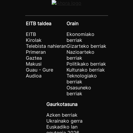
EITB taldea
Orain
EITB
Ekonomiako
Kirolak
berriak
Telebista nahieran
Gizarteko berriak
Primeran
Nazioarteko
Gaztea
berriak
Makusi
Politikako berriak
Guau - Gure
Kulturako berriak
Audioa
Teknologiako
berriak
Osasuneko
berriak
Gaurkotasuna
Azken berriak
Ukrainako gerra
Euskadiko lan
egutegia 2026