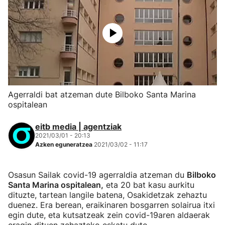
Agerraldi bat atzeman dute Bilboko Santa Marina
ospitalean
eitb media | agentziak
2021/03/01 - 20:13
Azken eguneratzea
2021/03/02 - 11:17
Osasun Sailak covid-19 agerraldia atzeman du
Bilboko
Santa Marina ospitalean,
eta 20 bat kasu aurkitu
dituzte, tartean langile batena, Osakidetzak zehaztu
duenez. Era berean, eraikinaren bosgarren solairua itxi
egin dute, eta kutsatzeak zein covid-19aren aldaerak