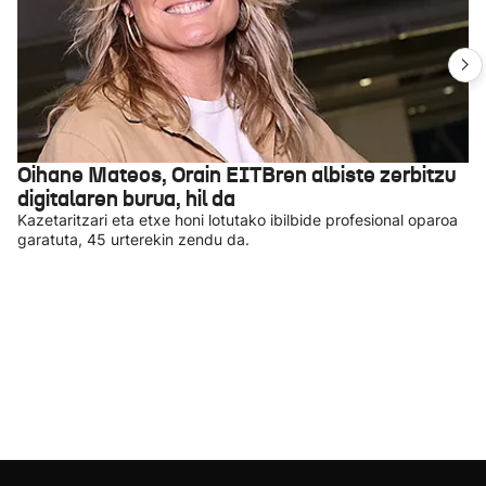
Oihane Mateos, Orain EITBren albiste zerbitzu
digitalaren burua, hil da
Kazetaritzari eta etxe honi lotutako ibilbide profesional oparoa
garatuta, 45 urterekin zendu da.