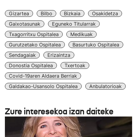
Gizartea
Bilbo
Bizkaia
Osakidetza
Gaixotasunak
Eguneko Titularrak
Txagorritxu Ospitalea
Medikuak
Gurutzetako Ospitalea
Basurtuko Ospitalea
Sendagaiak
Erizaintza
Donostia Ospitalea
Txertoak
Covid-19aren Aldaera Berriak
Galdakao-Usansolo Ospitalea
Anbulatorioak
Zure interesekoa izan daiteke