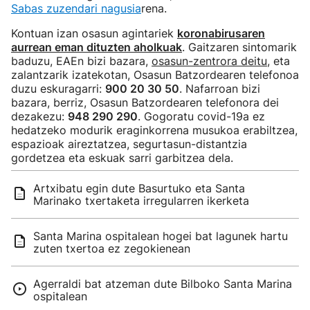
Sabas zuzendari nagusia
rena.
Kontuan izan osasun agintariek
koronabirusaren
aurrean eman dituzten aholkuak
. Gaitzaren sintomarik
baduzu, EAEn bizi bazara,
osasun-zentrora deitu
, eta
zalantzarik izatekotan, Osasun Batzordearen telefonoa
duzu eskuragarri:
900 20 30 50
. Nafarroan bizi
bazara, berriz, Osasun Batzordearen telefonora dei
dezakezu:
948 290 290
. Gogoratu covid-19a ez
hedatzeko modurik eraginkorrena musukoa erabiltzea,
espazioak aireztatzea, segurtasun-distantzia
gordetzea eta eskuak sarri garbitzea dela.
Artxibatu egin dute Basurtuko eta Santa
Marinako txertaketa irregularren ikerketa
Santa Marina ospitalean hogei bat lagunek hartu
zuten txertoa ez zegokienean
Agerraldi bat atzeman dute Bilboko Santa Marina
ospitalean