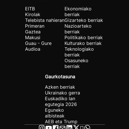
EITB
Ekonomiako
Kirolak
berriak
Telebista nahieran
Gizarteko berriak
Primeran
Nazioarteko
Gaztea
berriak
Makusi
Politikako berriak
Guau - Gure
Kulturako berriak
Audioa
Teknologiako
berriak
Osasuneko
berriak
Gaurkotasuna
Azken berriak
Ukrainako gerra
Euskadiko lan
egutegia 2026
Eguneko
albisteak
AEB eta Trump