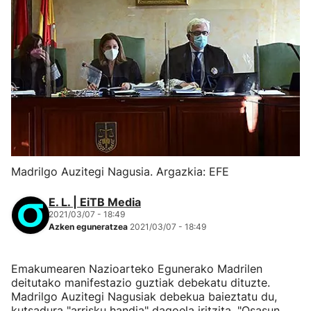
Madrilgo Auzitegi Nagusia. Argazkia: EFE
E. L. | EiTB Media
2021/03/07 - 18:49
Azken eguneratzea
2021/03/07 - 18:49
Emakumearen Nazioarteko Egunerako Madrilen
deitutako manifestazio guztiak debekatu dituzte.
Madrilgo Auzitegi Nagusiak debekua baieztatu du,
kutsadura "arrisku handia" dagoela iritzita. "Osasun,