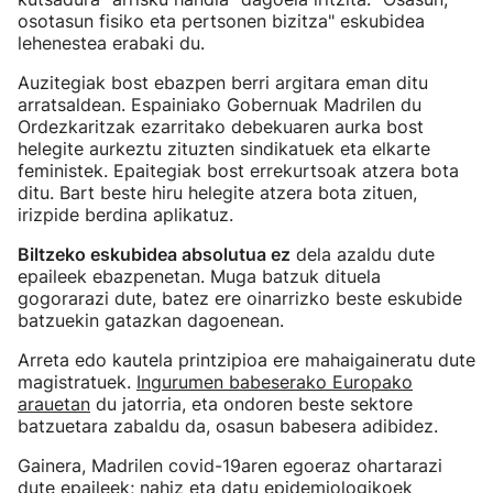
osotasun fisiko eta pertsonen bizitza" eskubidea
lehenestea erabaki du.
Auzitegiak bost ebazpen berri argitara eman ditu
arratsaldean. Espainiako Gobernuak Madrilen du
Ordezkaritzak ezarritako debekuaren aurka bost
helegite aurkeztu zituzten sindikatuek eta elkarte
feministek. Epaitegiak bost errekurtsoak atzera bota
ditu. Bart beste hiru helegite atzera bota zituen,
irizpide berdina aplikatuz.
Biltzeko eskubidea absolutua ez
dela azaldu dute
epaileek ebazpenetan. Muga batzuk dituela
gogorarazi dute, batez ere oinarrizko beste eskubide
batzuekin gatazkan dagoenean.
Arreta edo kautela printzipioa ere mahaigaineratu dute
magistratuek.
Ingurumen babeserako Europako
arauetan
du jatorria, eta ondoren beste sektore
batzuetara zabaldu da, osasun babesera adibidez.
Gainera, Madrilen covid-19aren egoeraz ohartarazi
dute epaileek; nahiz eta datu epidemiologikoek