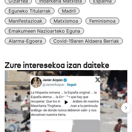
Gizartea
Indarkeria Matxista
Espainia
Eguneko Titularrak
Madril
Manifestazioak
Matxismoa
Feminismoa
Emakumeen Nazioarteko Eguna
Alarma-Egoera
Covid-19aren Aldaera Berriak
Zure interesekoa izan daiteke