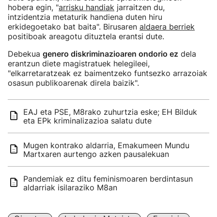
hobera egin, "
arrisku handiak
jarraitzen du,
intzidentzia metaturik handiena duten hiru
erkidegoetako bat baita". Birusaren
aldaera berriek
positiboak areagotu dituztela erantsi dute.
Debekua
genero diskriminazioaren ondorio ez
dela
erantzun diete magistratuek helegileei,
"elkarretaratzeak ez baimentzeko funtsezko arrazoiak
osasun publikoarenak direla baizik".
EAJ eta PSE, M8rako zuhurtzia eske; EH Bilduk
eta EPk kriminalizazioa salatu dute
Mugen kontrako aldarria, Emakumeen Mundu
Martxaren aurtengo azken pausalekuan
Pandemiak ez ditu feminismoaren berdintasun
aldarriak isilaraziko M8an