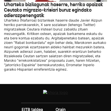
Uharteko bizilagunak haserre, herriko apaizak
Ceutako migrazio-krisiari buruz egindako
adierazpenengatik
Uharteko (Nafarroa) biztanleak haserre daude Javier Aizpun
herriko parrokoarekin, X sare sozialean (lehengo Twitter)
migratzaileak Ceutara iristeari buruz zabaldu zituen
mezuengatik. Kritiken ostean, apaizak barkamena eskatu du
eta bere kontua ezabatu du. Argitalpenetako batean, apaizak
zioen "Rabat bonbardatu" egin behar dela, Marokoren aurkako
neurri gogorrak ezartzearen aldeko hainbat mezurekin batera.
Aizpunek adierazi zuen, halaber, suarekin erantzun beharko
litzaiekeela Ceutan sartzen saiatzen diren migratzaileei, eta
Maroko "errekonkistatzea" proposatu zuen, haren hitzetan,
"jatorrizko Espainia" berreskuratzeko, Erromatar Inperio
garaiko Hispaniari erreferentzia eginez.
EITB taldea
Orain