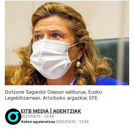
Gotzone Sagardui Osasun sailburua, Eusko
Legebiltzarrean. Artxiboko argazkia: EFE
EITB MEDIA | AGENTZIAK
2021/03/10 - 12:34
Azken eguneratzea
2021/03/10 - 12:34