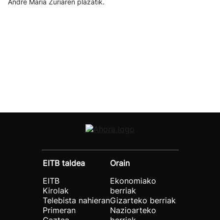
Andre Maria Zuriaren plazatik.
EITB taldea
Orain
EITB
Ekonomiako
Kirolak
berriak
Telebista nahieran
Gizarteko berriak
Primeran
Nazioarteko