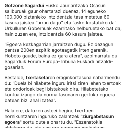
Gotzone Sagardui
Eusko Jaurlaritzako Osasun
sailburuak gaur ohartarazi duenez, 14 eguneko
100.000 biztanleko intzidentzia tasa metatua 60
kasura jaistea "urrun dago" eta "asko kostatuko da".
Urkulluren Gobernuak ezarritako helburuetako bat da,
hain zuzen ere, intzidentzia 60 kasura jaistea.
"Egoera kezkagarrian jarraitzen dugu. Ez dezagun
pentsa 200en azpitik egoteagatik irten garenik.
Hobeto gaude, baina ez gara atera", azpimarratu du
Sagarduik Forum Europa-Tribuna Euskadi hitzaldi-
gosarian.
Bestalde,
txertaketa
ren eraginkortasuna nabarmendu
du: "Duela bi hilabete inguru iritsi ziren lehen txertoak
eta ondorioak begi bistakoak dira. Hilabetetako
kontua izango da normaltasunaren gertuko egoera
batean bizi ahal izatea".
Hala ere, datozen asteei begira, txertoen
hornikuntzaren inguruko zalantzek
"ziurgabetasun
egoera"
sortu dutela onartu du. "Eszenatokia
aldakorra da, eta une oro egoerara moldatzen