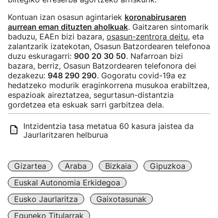
Kontuan izan osasun agintariek
koronabirusaren
aurrean eman dituzten aholkuak
. Gaitzaren sintomarik
baduzu, EAEn bizi bazara,
osasun-zentrora deitu
, eta
zalantzarik izatekotan, Osasun Batzordearen telefonoa
duzu eskuragarri:
900 20 30 50
. Nafarroan bizi
bazara, berriz, Osasun Batzordearen telefonora dei
dezakezu:
948 290 290
. Gogoratu covid-19a ez
hedatzeko modurik eraginkorrena musukoa erabiltzea,
espazioak aireztatzea, segurtasun-distantzia
gordetzea eta eskuak sarri garbitzea dela.
Intzidentzia tasa metatua 60 kasura jaistea da
Jaurlaritzaren helburua
Gizartea
Araba
Bizkaia
Gipuzkoa
Euskal Autonomia Erkidegoa
Eusko Jaurlaritza
Gaixotasunak
Eguneko Titularrak