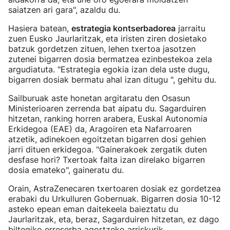
saiatzen ari gara", azaldu du.
Hasiera batean,
estrategia kontserbadorea
jarraitu
zuen Eusko Jaurlaritzak, eta iristen ziren dosietako
batzuk gordetzen zituen, lehen txertoa jasotzen
zutenei bigarren dosia bermatzea ezinbestekoa zela
argudiatuta. "Estrategia egokia izan dela uste dugu,
bigarren dosiak bermatu ahal izan ditugu ", gehitu du.
Sailburuak aste honetan argitaratu den Osasun
Ministerioaren zerrenda bat aipatu du. Sagarduiren
hitzetan, ranking horren arabera, Euskal Autonomia
Erkidegoa (EAE) da, Aragoiren eta Nafarroaren
atzetik, adinekoen egoitzetan bigarren dosi gehien
jarri dituen erkidegoa. "Gainerakoek zergatik duten
desfase hori? Txertoak falta izan direlako bigarren
dosia emateko", gaineratu du.
Orain, AstraZenecaren txertoaren dosiak ez gordetzea
erabaki du Urkulluren Gobernuak. Bigarren dosia 10-12
asteko epean eman daitekeela baieztatu du
Jaurlaritzak, eta, beraz, Sagarduiren hitzetan, ez dago
biltegiko erreserba agortzeko arriskurik.