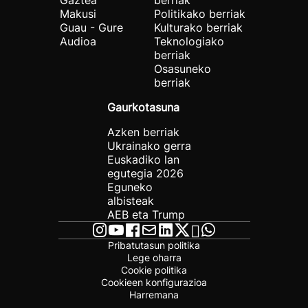
Gaztea
berriak
Makusi
Politikako berriak
Guau - Gure
Kulturako berriak
Audioa
Teknologiako
berriak
Osasuneko
berriak
Gaurkotasuna
Azken berriak
Ukrainako gerra
Euskadiko lan
egutegia 2026
Eguneko
albisteak
AEB eta Trump
Pribatutasun politika
Lege oharra
Cookie politika
Cookieen konfigurazioa
Harremana