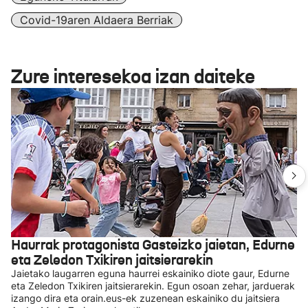
Covid-19aren Aldaera Berriak
Zure interesekoa izan daiteke
Haurrak protagonista Gasteizko jaietan, Edurne
eta Zeledon Txikiren jaitsierarekin
Jaietako laugarren eguna haurrei eskainiko diote gaur, Edurne
eta Zeledon Txikiren jaitsierarekin. Egun osoan zehar, jarduerak
izango dira eta orain.eus-ek zuzenean eskainiko du jaitsiera