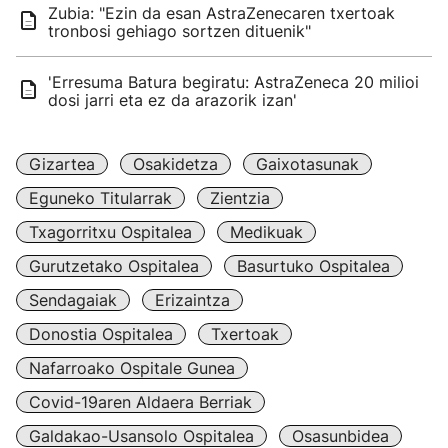
Zubia: "Ezin da esan AstraZenecaren txertoak
tronbosi gehiago sortzen dituenik"
'Erresuma Batura begiratu: AstraZeneca 20 milioi
dosi jarri eta ez da arazorik izan'
Gizartea
Osakidetza
Gaixotasunak
Eguneko Titularrak
Zientzia
Txagorritxu Ospitalea
Medikuak
Gurutzetako Ospitalea
Basurtuko Ospitalea
Sendagaiak
Erizaintza
Donostia Ospitalea
Txertoak
Nafarroako Ospitale Gunea
Covid-19aren Aldaera Berriak
Galdakao-Usansolo Ospitalea
Osasunbidea