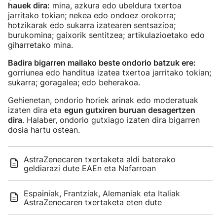
hauek dira:
mina, azkura edo ubeldura txertoa
jarritako tokian; nekea edo ondoez orokorra;
hotzikarak edo sukarra izatearen sentsazioa;
burukomina; gaixorik sentitzea; artikulazioetako edo
giharretako mina.
Badira bigarren mailako beste ondorio batzuk ere:
gorriunea edo handitua izatea txertoa jarritako tokian;
sukarra; goragalea; edo beherakoa.
Gehienetan, ondorio horiek arinak edo moderatuak
izaten dira eta
egun gutxiren buruan desagertzen
dira
. Halaber, ondorio gutxiago izaten dira bigarren
dosia hartu ostean.
AstraZenecaren txertaketa aldi baterako
geldiarazi dute EAEn eta Nafarroan
Espainiak, Frantziak, Alemaniak eta Italiak
AstraZenecaren txertaketa eten dute