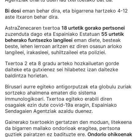
Bi dosi
eman behar dira, eta bigarrena hartzeko 4-12
aste itxaron behar dira.
AstraZenecaren txertoa
18 urtetik gorako pertsonei
zuzenduta dago eta Espainiako Estatuan
55 urtetik
beherako funtsezko langileei
eman diete, besteak
beste, lehen lerroan aritzen ez diren osasun arloko
langileei, irakasleei, suhiltzaileei eta poliziei.
Txertoa 2 eta 8 gradu arteko hozkailuetan gorde
daiteke eta gutxienez sei hilabetez izan daitezke
baldintza horietan.
Birusari aurre egiteko antigorputzak eta globulu zuriak
sortzeko ahalmena ematen dio sistema
immunologikoari. Txertoa egiteko erabili diren
osagaiek ezin dute covid-19a eragin, Espainiako
Sendagaien Agentziak azaldu duenez.
Gainerako txertoekin gertatzen den moduan, litekeena
da bigarren mailako ondorioak eragitea, pertsona
guztiek pairatzen ez badituzte ere.
Ondorio ohikoenak