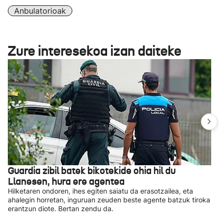
Anbulatorioak
Zure interesekoa izan daiteke
Guardia zibil batek bikotekide ohia hil du
Llanesen, hura ere agentea
Hilketaren ondoren, ihes egiten saiatu da erasotzailea, eta
ahalegin horretan, inguruan zeuden beste agente batzuk tiroka
erantzun diote. Bertan zendu da.