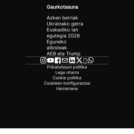
Gaurkotasuna
Azken berriak
Ukrainako gerra
Euskadiko lan
egutegia 2026
Eguneko
albisteak
AEB eta Trump
Pribatutasun politika
Lege oharra
Cookie politika
Cookieen konfigurazioa
Harremana