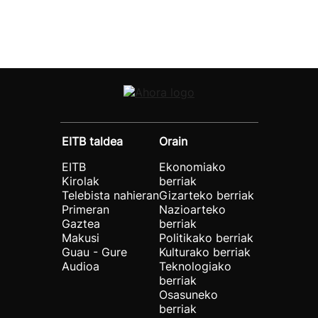
EITB taldea
Orain
EITB
Ekonomiako
Kirolak
berriak
Telebista nahieran
Gizarteko berriak
Primeran
Nazioarteko
Gaztea
berriak
Makusi
Politikako berriak
Guau - Gure
Kulturako berriak
Audioa
Teknologiako
berriak
Osasuneko
berriak