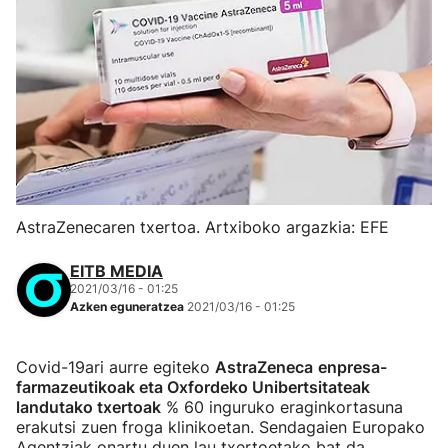
AstraZenecaren txertoa. Artxiboko argazkia: EFE
EITB MEDIA
2021/03/16 - 01:25
Azken eguneratzea
2021/03/16 - 01:25
Covid-19ari aurre egiteko
AstraZeneca
enpresa-
farmazeutikoak eta Oxfordeko Unibertsitateak
landutako txertoak
% 60 inguruko eraginkortasuna
erakutsi zuen froga klinikoetan. Sendagaien Europako
Agentziak onartu duen lau txertoetako bat da.