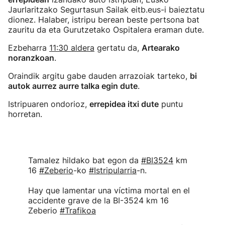
Jaurlaritzako Segurtasun Sailak eitb.eus-i baieztatu
dionez. Halaber, istripu berean beste pertsona bat
zauritu da eta Gurutzetako Ospitalera eraman dute.
Ezbeharra
11:30 aldera
gertatu da,
Artearako
noranzkoan
.
Oraindik argitu gabe dauden arrazoiak tarteko,
bi
autok aurrez aurre talka egin dute
.
Istripuaren ondorioz,
errepidea itxi dute
puntu
horretan.
Tamalez hildako bat egon da
#BI3524
km
16
#Zeberio
-ko
#Istripularria
-n.
Hay que lamentar una víctima mortal en el
accidente grave de la BI-3524 km 16
Zeberio
#Trafikoa