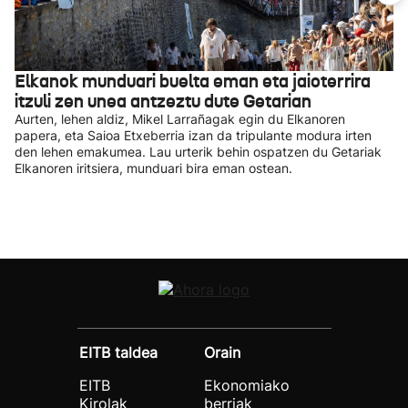
Elkanok munduari buelta eman eta jaioterrira
itzuli zen unea antzeztu dute Getarian
Aurten, lehen aldiz, Mikel Larrañagak egin du Elkanoren
papera, eta Saioa Etxeberria izan da tripulante modura irten
den lehen emakumea. Lau urterik behin ospatzen du Getariak
Elkanoren iritsiera, munduari bira eman ostean.
EITB taldea
Orain
EITB
Ekonomiako
Kirolak
berriak