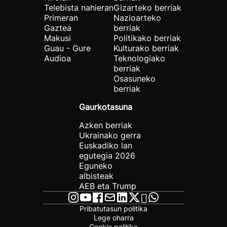
Telebista nahieran
Gizarteko berriak
Primeran
Nazioarteko
Gaztea
berriak
Makusi
Politikako berriak
Guau - Gure
Kulturako berriak
Audioa
Teknologiako
berriak
Osasuneko
berriak
Gaurkotasuna
Azken berriak
Ukrainako gerra
Euskadiko lan
egutegia 2026
Eguneko
albisteak
AEB eta Trump
Pribatutasun politika
Lege oharra
Cookie politika