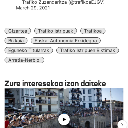
— Trafiko Zuzendaritza (@trafikoaEJGV)
March 29, 2021
Gizartea
Trafiko Istripuak
Trafikoa
Bizkaia
Euskal Autonomia Erkidegoa
Eguneko Titularrak
Trafiko Istripuen Biktimak
Arratia-Nerbioi
Zure interesekoa izan daiteke