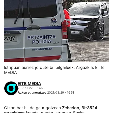
Istripuan aurrez jo dute bi ibilgailuek. Argazkia: EITB
MEDIA
EITB MEDIA
2021/03/29 - 14:22
Azken eguneratzea
2021/03/29 - 16:51
Gizon bat hil da gaur goizean
Zeberion
,
BI-3524
errepidean
izandako auto istripuan, Eusko