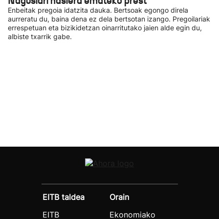
Nagusiari hasiera emateko prest
Enbeitak pregoia idatzita dauka. Bertsoak egongo direla
aurreratu du, baina dena ez dela bertsotan izango. Pregoilariak
errespetuan eta bizikidetzan oinarritutako jaien alde egin du,
albiste txarrik gabe.
EITB taldea
Orain
EITB
Ekonomiako