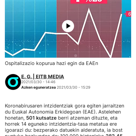
Ospitalizazio kopurua hazi egin da EAEn
E. G. | EITB MEDIA
2021/03/30 - 14:46
Azken eguneratzea
2021/03/30 - 15:29
Koronabirusaren intzidentziak gora egiten jarraitzen
du Euskal Autonomia Erkidegoan (EAE). Astelehen
honetan,
501 kutsatze
berri atzeman dituzte, eta
horrek 14 eguneko intzidentzia-tasa metatua ere
igoarazi du: bezperako datuekin alderatuta, ia bost