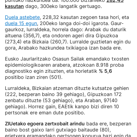
puntuko hazkundea da: 100.000 biztanleko
282,45
kasutan
dago, 300eko langatik gertuago.
Duela astebete
, 228,32 kasutan zegoen tasa hori, eta
duela 15 egun
, 200eko langa doi-doi igarota. Gaur-
gaurkoz, lurraldeka, horrela dago: Arabak du daturik
altuena (356,7), eta ondoren ageri dira Gipuzkoa
(273,4) eta Bizkaia (260,7). Lurralde guztietan egin du
gora, Arabako hazkundea txikiagoa izan bada ere.
Eusko Jaurlaritzako Osasun Sailak emandako txosten
epidemiologikoaren arabera, atzokoan 8.918 proba
diagnostiko egin zituzten, eta horietatik
% 5,6
positibo izan ziren (501).
Lurraldeka, Bizkaian atzeman dituzte kutsatze gehien
(222, bezperan baino 39 gehiago), Gipuzkoan 172
zenbatu dituzte (53 gehiago), eta Araban, 97(40
gehiago). Horrez gain, EAEtik kanpo bizi diren 10
pertsonak ere eman dute positibo.
ZIUetako egoera zertxobait arindu
bada ere, bezperan
baino bost gaixo larri gutxiago baitaude (80),
erietxera eramandako pertsonen kopurua hazi egin da