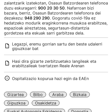
zalantzarik izatekotan, Osasun Batzordearen telefonoa
duzu eskuragarri:
900 20 30 50
. Nafarroan bizi
bazara, berriz, Osasun Batzordearen telefonora dei
dezakezu:
948 290 290
. Gogoratu covid-19a ez
hedatzeko modurik eraginkorrena musukoa erabiltzea,
espazioak aireztatzea, segurtasun-distantzia
gordetzea eta eskuak sarri garbitzea dela.
Legazpi, eremu gorrian sartu den beste udalerri
gipuzkoar bat
Hasi dira gizarte zerbitzuetako langileak eta
erabiltzaileak txertatzen Reale Arenan
Ospitalizazio kopurua hazi egin da EAEn
Gizartea
Bilbo
Araba
Bizkaia
Gipuzkoa
Osakidetza
Euskal Autonomia Erkidegoa
Donostia