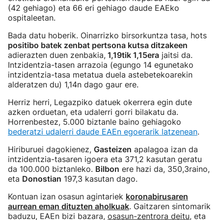
(42 gehiago) eta 66 eri gehiago daude EAEko
ospitaleetan.
Bada datu hoberik. Oinarrizko birsorkuntza tasa, hots
positibo batek zenbat pertsona kutsa ditzakeen
adierazten duen zenbakia,
1,19tik 1,15era
jaitsi da.
Intzidentzia-tasen arrazoia (egungo 14 egunetako
intzidentzia-tasa metatua duela astebetekoarekin
alderatzen du) 1,14n dago gaur ere.
Herriz herri, Legazpiko datuek okerrera egin dute
azken orduetan, eta udalerri gorri bilakatu da.
Horrenbestez, 5.000 biztanle baino gehiagoko
bederatzi udalerri daude EAEn egoerarik latzenean
.
Hiriburuei dagokienez,
Gasteizen
apalagoa izan da
intzidentzia-tasaren igoera eta 371,2 kasutan geratu
da 100.000 biztanleko.
Bilbon
ere hazi da, 350,3raino,
eta
Donostian
197,3 kasutan dago.
Kontuan izan osasun agintariek
koronabirusaren
aurrean eman dituzten aholkuak
. Gaitzaren sintomarik
baduzu, EAEn bizi bazara,
osasun-zentrora deitu
, eta