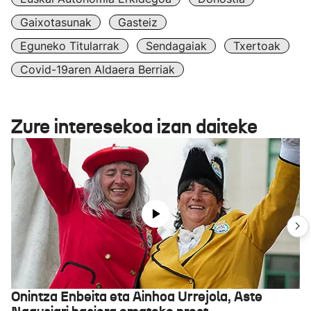
Gaixotasunak
Gasteiz
Eguneko Titularrak
Sendagaiak
Txertoak
Covid-19aren Aldaera Berriak
Zure interesekoa izan daiteke
Onintza Enbeita eta Ainhoa Urrejola, Aste