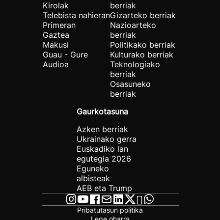
Kirolak
berriak
Telebista nahieran
Gizarteko berriak
Primeran
Nazioarteko
Gaztea
berriak
Makusi
Politikako berriak
Guau - Gure
Kulturako berriak
Audioa
Teknologiako
berriak
Osasuneko
berriak
Gaurkotasuna
Azken berriak
Ukrainako gerra
Euskadiko lan
egutegia 2026
Eguneko
albisteak
AEB eta Trump
Pribatutasun politika
Lege oharra