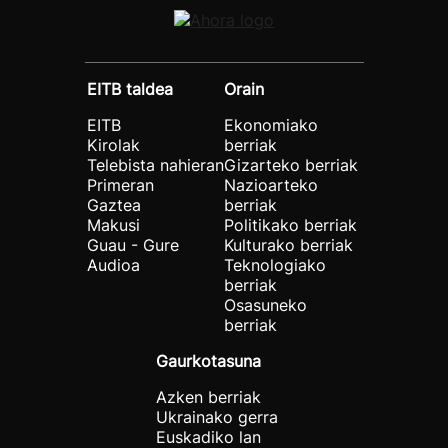
EITB taldea
Orain
EITB
Ekonomiako
Kirolak
berriak
Telebista nahieran
Gizarteko berriak
Primeran
Nazioarteko
Gaztea
berriak
Makusi
Politikako berriak
Guau - Gure
Kulturako berriak
Audioa
Teknologiako
berriak
Osasuneko
berriak
Gaurkotasuna
Azken berriak
Ukrainako gerra
Euskadiko lan