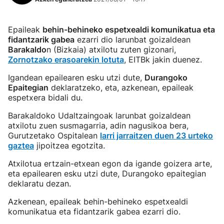
Epaileak
behin-behineko espetxealdi komunikatua eta
fidantzarik gabea
ezarri dio larunbat goizaldean
Barakaldo
n (Bizkaia) atxilotu zuten gizonari,
Zornotzako erasoarekin lotuta
, EITBk jakin duenez.
Igandean epailearen esku utzi dute,
Durangoko
Epaitegian
deklaratzeko, eta, azkenean, epaileak
espetxera bidali du.
Barakaldoko Udaltzaingoak larunbat goizaldean
atxilotu zuen susmagarria, adin nagusikoa bera,
Gurutzetako Ospitalean
larri jarraitzen duen 23 urteko
gaztea
jipoitzea egotzita.
Atxilotua ertzain-etxean egon da igande goizera arte,
eta epailearen esku utzi dute, Durangoko epaitegian
deklaratu dezan.
Azkenean, epaileak behin-behineko espetxealdi
komunikatua eta fidantzarik gabea ezarri dio.