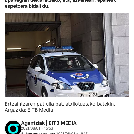
Epaitegian deklaratzeko, eta, azkenean, epaileak
espetxera bidali du.
Ertzaintzaren patruila bat, atxilotuetako batekin.
Argazkia: EITB Media
Agentziak | EITB MEDIA
2021/08/01 - 15:53
Azken eguneratzea
2021/08/01 - 16:17