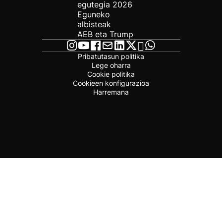
egutegia 2026
Eguneko
albisteak
AEB eta Trump
Pribatutasun politika
Lege oharra
Cookie politika
Cookieen konfigurazioa
Harremana