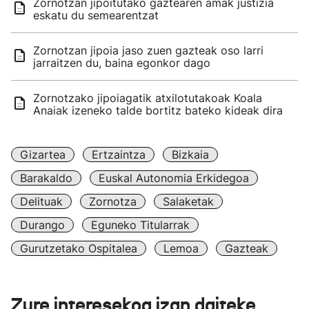
Zornotzan jipoitutako gaztearen amak justizia
eskatu du semearentzat
Zornotzan jipoia jaso zuen gazteak oso larri
jarraitzen du, baina egonkor dago
Zornotzako jipoiagatik atxilotutakoak Koala
Anaiak izeneko talde bortitz bateko kideak dira
Gizartea
Ertzaintza
Bizkaia
Barakaldo
Euskal Autonomia Erkidegoa
Delituak
Zornotza
Salaketak
Durango
Eguneko Titularrak
Gurutzetako Ospitalea
Lemoa
Gazteak
Zure interesekoa izan daiteke