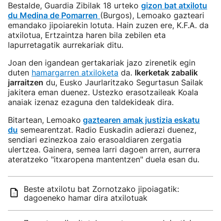
Bestalde, Guardia Zibilak 18 urteko
gizon bat atxilotu
du Medina de Pomarren
(Burgos), Lemoako gazteari
emandako jipoiarekin lotuta. Hain zuzen ere, K.F.A. da
atxilotua, Ertzaintza haren bila zebilen eta
lapurretagatik aurrekariak ditu.
Joan den igandean gertakariak jazo zirenetik egin
duten
hamargarren atxiloketa
da.
Ikerketak zabalik
jarraitzen
du, Eusko Jaurlaritzako Segurtasun Sailak
jakitera eman duenez. Ustezko erasotzaileak Koala
anaiak izenaz ezaguna den taldekideak dira.
Bitartean, Lemoako
gaztearen amak justizia eskatu
du
semearentzat. Radio Euskadin adierazi duenez,
sendiari ezinezkoa zaio erasoaldiaren zergatia
ulertzea. Gainera, semea larri dagoen arren, aurrera
ateratzeko "itxaropena mantentzen" duela esan du.
Beste atxilotu bat Zornotzako jipoiagatik:
dagoeneko hamar dira atxilotuak