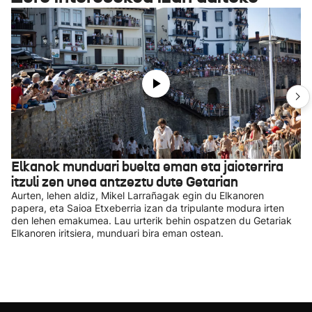
Elkanok munduari buelta eman eta jaioterrira
itzuli zen unea antzeztu dute Getarian
Aurten, lehen aldiz, Mikel Larrañagak egin du Elkanoren
papera, eta Saioa Etxeberria izan da tripulante modura irten
den lehen emakumea. Lau urterik behin ospatzen du Getariak
Elkanoren iritsiera, munduari bira eman ostean.