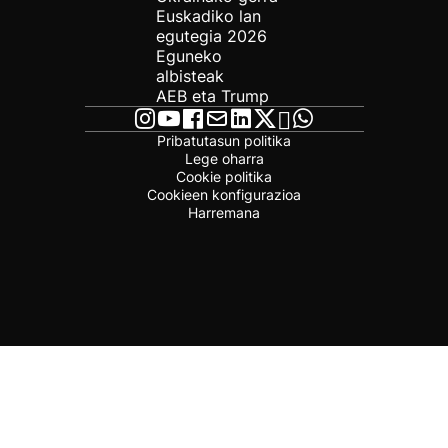
Euskadiko lan
egutegia 2026
Eguneko
albisteak
AEB eta Trump
Pribatutasun politika
Lege oharra
Cookie politika
Cookieen konfigurazioa
Harremana