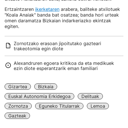
Ertzaintzaren
ikerketaren
arabera, baliteke atxilotuek
"Koala Anaiak" banda bat osatzea; banda hori urteak
omen daramatza Bizkaian indarkeriazko ekintzak
egiten.
Zornotzako erasoan jipoitutako gazteari
trakeotomia egin diote
Alexandruren egoera kritikoa da eta medikuek
ezin diote esperantzarik eman familiari
Gizartea
Bizkaia
Euskal Autonomia Erkidegoa
Delituak
Zornotza
Eguneko Titularrak
Lemoa
Gazteak