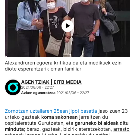
Alexandruren egoera kritikoa da eta medikuek ezin
diote esperantzarik eman familiari
AGENTZIAK | EITB MEDIA
2021/08/06 - 22:27
Azken eguneratzea
2021/08/06 - 22:27
Zornotzan uztailaren 25ean jipoi basatia
jaso zuen 23
urteko gazteak
koma sakonean
jarraitzen du
ospitaleratuta Gurutzetan, eta
garuneko bi aldeak ditu
minduta
; beraz, gazteak, bizirik ateratzekotan,
arrasto