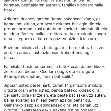
sakonak izango lituzke
. Hala azaldu du ostiral
honetan, ospitalearen aurrean, familiako bozeramaile
batek.
Adierazi duenez, gaztea "koma sakonean" dago, ez
koma induzituan, eta beste eskaner bat egin diotela;
proba horretan ikusi dute burmuineko bi aldeak dituela
minduta. Bozeramaileak deitoratu du arrastoak izango
dituela, egoera aldatu eta gaztea bizirik irten arren.
Bozeramaileak zehaztu du gaztea bere kabuz hartzen
ari dela arnasa, asteazkenean trakeotomia egin
ostean.
Familiako beste bozeramaile batek esan du medikuek
zer esaten dieten: "Oso larri dago, eta ez digute
itxaropenik ematen, mirari bat soilik".
Jipoian ustez parte hartu zuten 14 pertsona atxilotu
dituzte orain arte; ustez, banda bateko kideak dira.
Sei sartu dira kartzelan, eta beste bat aske utzi zuten,
baina epaitegian hilean behin azaldu behar du.
Gainerako zazpiak adingabeak dira, eta denak utzi
dituzte Fiskaltzaren esku, azkena ostiral honetan.