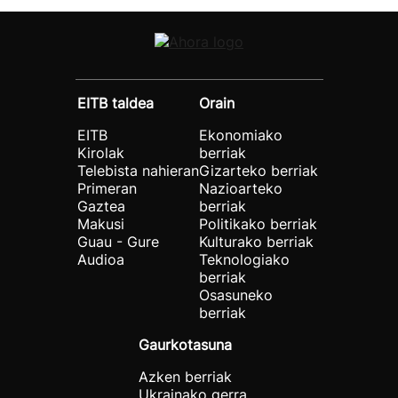
EITB taldea
Orain
EITB
Ekonomiako
Kirolak
berriak
Telebista nahieran
Gizarteko berriak
Primeran
Nazioarteko
Gaztea
berriak
Makusi
Politikako berriak
Guau - Gure
Kulturako berriak
Audioa
Teknologiako
berriak
Osasuneko
berriak
Gaurkotasuna
Azken berriak
Ukrainako gerra