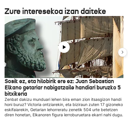
Zure interesekoa izan daiteke
Sosik ez, eta hilobirik ere ez: Juan Sebastian
Elkano getariar nabigatzaile handiari buruzko 5
bitxikeria
Zenbat dakizu munduari lehen bira eman zion itsasgizon handi
honi buruz? Victoria ontziarekin, eta biziraun zuten 17 gizoneko
eskifaiarekin, Getarian lehorreratu zenetik 504 urte betetzen
diren honetan, Elkanoren figura lerroburuetara ekarri nahi dugu.