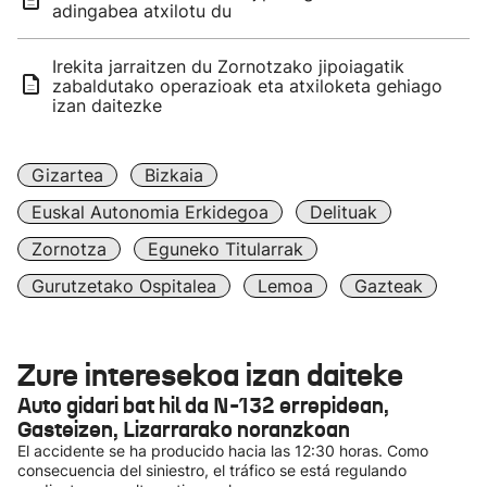
adingabea atxilotu du
Irekita jarraitzen du Zornotzako jipoiagatik
zabaldutako operazioak eta atxiloketa gehiago
izan daitezke
Gizartea
Bizkaia
Euskal Autonomia Erkidegoa
Delituak
Zornotza
Eguneko Titularrak
Gurutzetako Ospitalea
Lemoa
Gazteak
Zure interesekoa izan daiteke
Auto gidari bat hil da N-132 errepidean,
Gasteizen, Lizarrarako noranzkoan
El accidente se ha producido hacia las 12:30 horas. Como
consecuencia del siniestro, el tráfico se está regulando