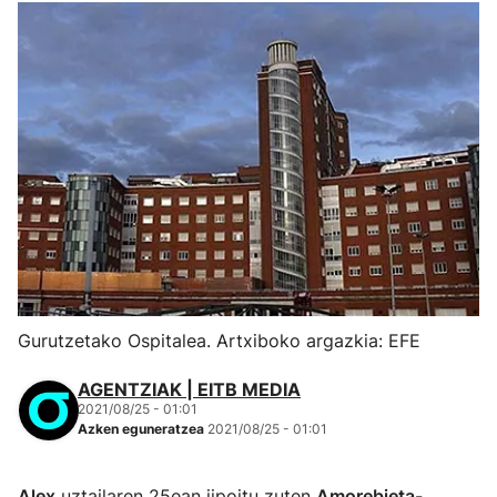
Gurutzetako Ospitalea. Artxiboko argazkia: EFE
AGENTZIAK | EITB MEDIA
2021/08/25 - 01:01
Azken eguneratzea
2021/08/25 - 01:01
Alex
uztailaren 25ean jipoitu zuten
Amorebieta-