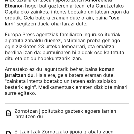
Etxano
n hogei bat gazteren artean, eta Gurutzetako
Ospitaleko zainketa intentsiboetako unitatean egon da
ordutik. Gela batera eraman dute orain, baina
"oso
larri"
segitzen duela ohartarazi dute.
Europa Press agentziak familiaren inguruko iturriak
aipatuta zabaldu duenez, ostiralean proba gehiago
egin zizkioten 23 urteko lemoarrari, eta emaitza
berdina izan da: burmuinaren bi aldeak oso kaltetuta
ditu eta ez du hobekuntzarik izan.
Arnasteko ez du laguntzarik behar, baina
koman
jarraitzen du
. Hala ere, gela batera eraman dute,
"zainketa intentsiboetako unitatean ezin zaiolako
besterik egin". Medikamentuak ematen dizkiote minari
aurre egiteko.
Zornotzan jipoitutako gazteak egoera larrian
jarraitzen du
Ertzaintzak Zornotzako jipoia grabatu zuen