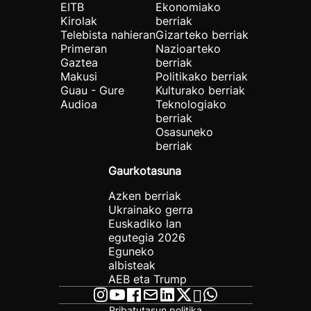
EITB
Ekonomiako
Kirolak
berriak
Telebista nahieran
Gizarteko berriak
Primeran
Nazioarteko
Gaztea
berriak
Makusi
Politikako berriak
Guau - Gure
Kulturako berriak
Audioa
Teknologiako
berriak
Osasuneko
berriak
Gaurkotasuna
Azken berriak
Ukrainako gerra
Euskadiko lan
egutegia 2026
Eguneko
albisteak
AEB eta Trump
Pribatutasun politika