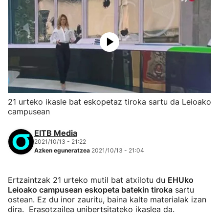
21 urteko ikasle bat eskopetaz tiroka sartu da Leioako
campusean
EITB Media
2021/10/13 - 21:22
Azken eguneratzea
2021/10/13 - 21:04
Ertzaintzak 21 urteko mutil bat atxilotu du
EHUko
Leioako campusean eskopeta batekin tiroka
sartu
ostean. Ez du inor zauritu, baina kalte materialak izan
dira. Erasotzailea unibertsitateko ikaslea da.