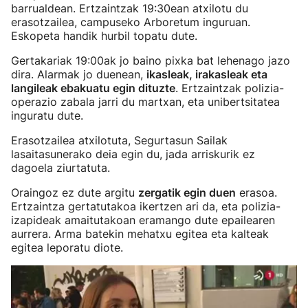
barrualdean. Ertzaintzak 19:30ean atxilotu du
erasotzailea, campuseko Arboretum inguruan.
Eskopeta handik hurbil topatu dute.
Gertakariak 19:00ak jo baino pixka bat lehenago jazo
dira. Alarmak jo duenean,
ikasleak, irakasleak eta
langileak ebakuatu egin dituzte
. Ertzaintzak polizia-
operazio zabala jarri du martxan, eta unibertsitatea
inguratu dute.
Erasotzailea atxilotuta, Segurtasun Sailak
lasaitasunerako deia egin du, jada arriskurik ez
dagoela ziurtatuta.
Oraingoz ez dute argitu
zergatik egin duen
erasoa.
Ertzaintza gertatutakoa ikertzen ari da, eta polizia-
izapideak amaitutakoan eramango dute epailearen
aurrera. Arma batekin mehatxu egitea eta kalteak
egitea leporatu diote.