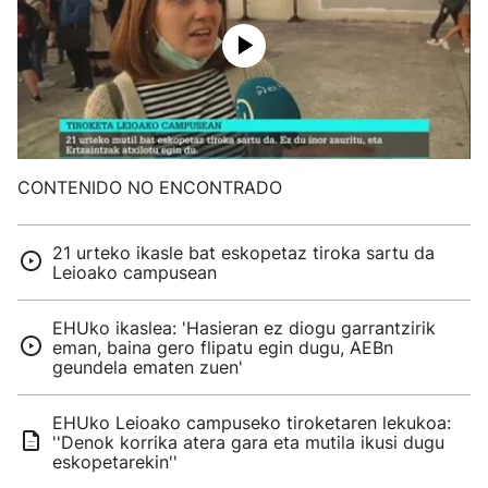
CONTENIDO NO ENCONTRADO
21 urteko ikasle bat eskopetaz tiroka sartu da
Leioako campusean
EHUko ikaslea: 'Hasieran ez diogu garrantzirik
eman, baina gero flipatu egin dugu, AEBn
geundela ematen zuen'
EHUko Leioako campuseko tiroketaren lekukoa:
''Denok korrika atera gara eta mutila ikusi dugu
eskopetarekin''