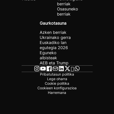
berriak
Osasuneko
berriak
Gaurkotasuna
Azken berriak
Ukrainako gerra
Euskadiko lan
egutegia 2026
Eguneko
albisteak
AEB eta Trump
Pribatutasun politika
Lege oharra
Cookie politika
Cookieen konfigurazioa
Harremana