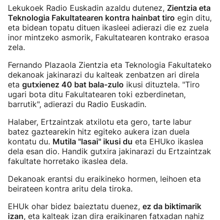
Lekukoek Radio Euskadin azaldu dutenez,
Zientzia eta
Teknologia Fakultatearen kontra hainbat tiro
egin ditu,
eta bidean topatu dituen ikasleei adierazi die ez zuela
inor mintzeko asmorik, Fakultatearen kontrako erasoa
zela.
Fernando Plazaola Zientzia eta Teknologia Fakultateko
dekanoak jakinarazi du kalteak zenbatzen ari direla
eta
gutxienez 40 bat bala-zulo
ikusi dituztela. "Tiro
ugari bota ditu Fakultatearen toki ezberdinetan,
barrutik", adierazi du Radio Euskadin.
Halaber, Ertzaintzak atxilotu eta gero, tarte labur
batez gaztearekin hitz egiteko aukera izan duela
kontatu du.
Mutila "lasai" ikusi du
eta EHUko ikaslea
dela esan dio. Handik gutxira jakinarazi du Ertzaintzak
fakultate horretako ikaslea dela.
Dekanoak erantsi du eraikineko hormen, leihoen eta
beirateen kontra aritu dela tiroka.
EHUk ohar bidez baieztatu duenez,
ez da biktimarik
izan
, eta kalteak izan dira eraikinaren fatxadan nahiz