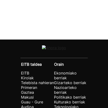
EITB taldea
Orain
EITB
Ekonomiako
Kirolak
berriak
Telebista nahieran
Gizarteko berriak
Primeran
Nazioarteko
Gaztea
berriak
Makusi
Politikako berriak
Guau - Gure
Kulturako berriak
Audioa
Teknologiako