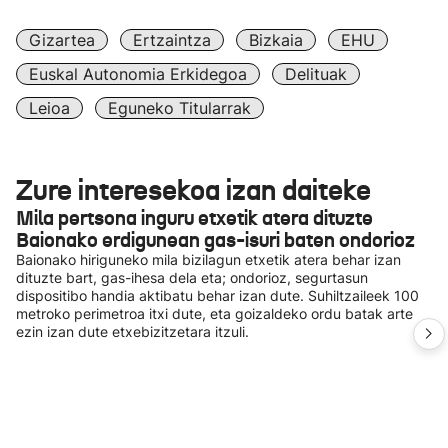
Gizartea
Ertzaintza
Bizkaia
EHU
Euskal Autonomia Erkidegoa
Delituak
Leioa
Eguneko Titularrak
Zure interesekoa izan daiteke
Mila pertsona inguru etxetik atera dituzte
Baionako erdigunean gas-isuri baten ondorioz
Baionako hiriguneko mila bizilagun etxetik atera behar izan
dituzte bart, gas-ihesa dela eta; ondorioz, segurtasun
dispositibo handia aktibatu behar izan dute. Suhiltzaileek 100
metroko perimetroa itxi dute, eta goizaldeko ordu batak arte
ezin izan dute etxebizitzetara itzuli.