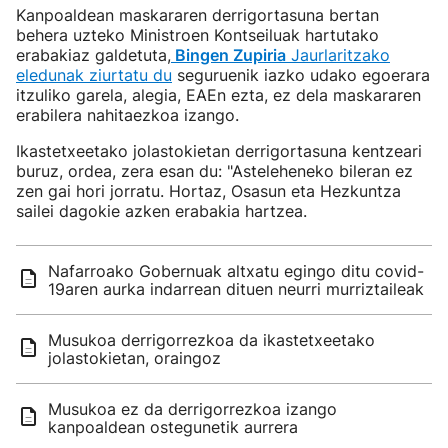
Kanpoaldean maskararen derrigortasuna bertan
behera uzteko Ministroen Kontseiluak hartutako
erabakiaz galdetuta,
Bingen Zupiria
Jaurlaritzako
eledunak ziurtatu du
seguruenik iazko udako egoerara
itzuliko garela, alegia, EAEn ezta, ez dela maskararen
erabilera nahitaezkoa izango.
Ikastetxeetako jolastokietan derrigortasuna kentzeari
buruz, ordea, zera esan du: "Asteleheneko bileran ez
zen gai hori jorratu. Hortaz, Osasun eta Hezkuntza
sailei dagokie azken erabakia hartzea.
Nafarroako Gobernuak altxatu egingo ditu covid-
19aren aurka indarrean dituen neurri murriztaileak
Musukoa derrigorrezkoa da ikastetxeetako
jolastokietan, oraingoz
Musukoa ez da derrigorrezkoa izango
kanpoaldean ostegunetik aurrera