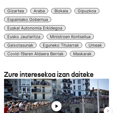
Gizartea
Araba
Bizkaia
Gipuzkoa
Espainiako Gobernua
Euskal Autonomia Erkidegoa
Eusko Jaurlaritza
Ministroen Kontseilua
Gaixotasunak
Eguneko Titularrak
Umeak
Covid-19aren Aldaera Berriak
Maskarak
Zure interesekoa izan daiteke