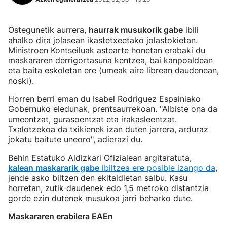
Ostegunetik aurrera,
haurrak musukorik gabe
ibili
ahalko dira jolasean ikastetxeetako jolastokietan.
Ministroen Kontseiluak astearte honetan erabaki du
maskararen derrigortasuna kentzea, bai kanpoaldean
eta baita eskoletan ere (umeak aire librean daudenean,
noski).
Horren berri eman du Isabel Rodriguez Espainiako
Gobernuko eledunak, prentsaurrekoan. "Albiste ona da
umeentzat, gurasoentzat eta irakasleentzat.
Txalotzekoa da txikienek izan duten jarrera, arduraz
jokatu baitute uneoro", adierazi du.
Behin Estatuko Aldizkari Ofizialean argitaratuta,
kalean maskararik gabe
ibiltzea ere posible izango da
,
jende asko biltzen den ekitaldietan salbu. Kasu
horretan, zutik daudenek edo 1,5 metroko distantzia
gorde ezin dutenek musukoa jarri beharko dute.
Maskararen erabilera EAEn