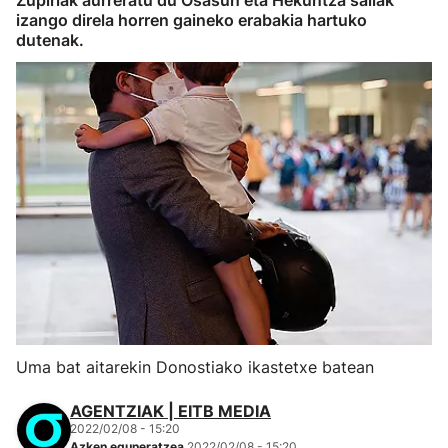
Zupiriak aurreratu du Osasun eta Hekuntza sailak
izango direla horren gaineko erabakia hartuko
dutenak.
Uma bat aitarekin Donostiako ikastetxe batean
AGENTZIAK | EITB MEDIA
2022/02/08 - 15:20
Azken eguneratzea
2022/02/08 - 15:20