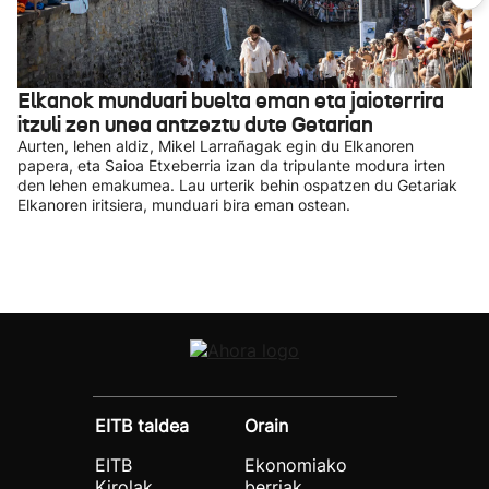
Elkanok munduari buelta eman eta jaioterrira
itzuli zen unea antzeztu dute Getarian
Aurten, lehen aldiz, Mikel Larrañagak egin du Elkanoren
papera, eta Saioa Etxeberria izan da tripulante modura irten
den lehen emakumea. Lau urterik behin ospatzen du Getariak
Elkanoren iritsiera, munduari bira eman ostean.
EITB taldea
Orain
EITB
Ekonomiako
Kirolak
berriak