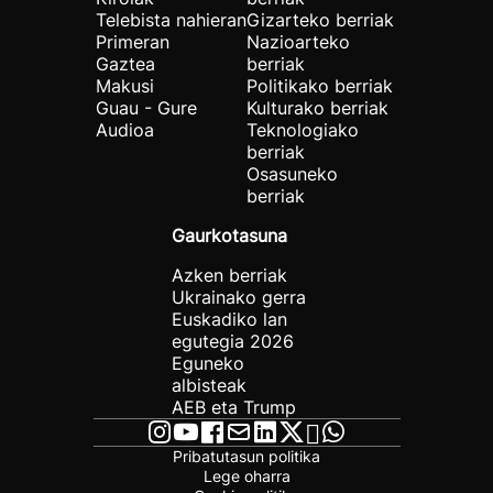
Telebista nahieran
Gizarteko berriak
Primeran
Nazioarteko
Gaztea
berriak
Makusi
Politikako berriak
Guau - Gure
Kulturako berriak
Audioa
Teknologiako
berriak
Osasuneko
berriak
Gaurkotasuna
Azken berriak
Ukrainako gerra
Euskadiko lan
egutegia 2026
Eguneko
albisteak
AEB eta Trump
Pribatutasun politika
Lege oharra