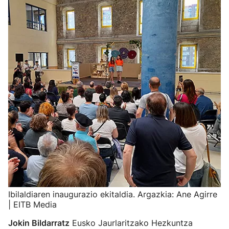
Ibilaldiaren inaugurazio ekitaldia. Argazkia: Ane Agirre
| EITB Media
Jokin Bildarratz
Eusko Jaurlaritzako Hezkuntza