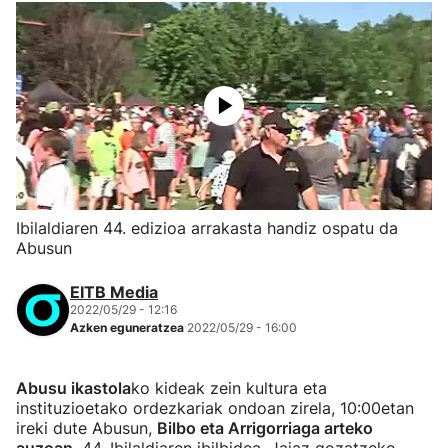
Ibilaldiaren 44. edizioa arrakasta handiz ospatu da
Abusun
EITB Media
2022/05/29 - 12:16
Azken eguneratzea
2022/05/29 - 16:00
Abusu ikastola
ko kideak zein kultura eta
instituzioetako ordezkariak ondoan zirela, 10:00etan
ireki dute Abusun,
Bilbo eta Arrigorriaga arteko