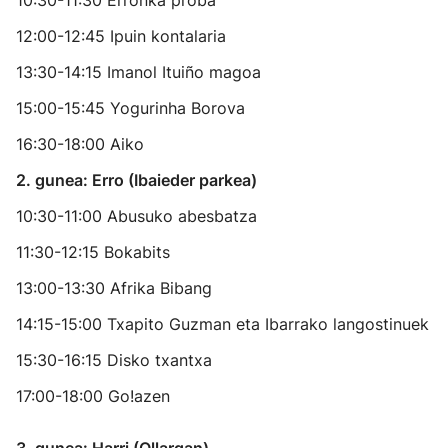
10:30-11:30 Erronka proba
12:00-12:45 Ipuin kontalaria
13:30-14:15 Imanol Ituiño magoa
15:00-15:45 Yogurinha Borova
16:30-18:00 Aiko
2. gunea: Erro (Ibaieder parkea)
10:30-11:00 Abusuko abesbatza
11:30-12:15 Bokabits
13:00-13:30 Afrika Bibang
14:15-15:00 Txapito Guzman eta Ibarrako langostinuek
15:30-16:15 Disko txantxa
17:00-18:00 Go!azen