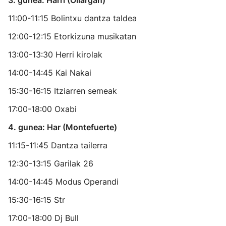
3. gunea: Harri (Ollargan)
11:00-11:15 Bolintxu dantza taldea
12:00-12:15 Etorkizuna musikatan
13:00-13:30 Herri kirolak
14:00-14:45 Kai Nakai
15:30-16:15 Itziarren semeak
17:00-18:00 Oxabi
4. gunea: Har (Montefuerte)
11:15-11:45 Dantza tailerra
12:30-13:15 Garilak 26
14:00-14:45 Modus Operandi
15:30-16:15 Str
17:00-18:00 Dj Bull