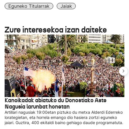
Eguneko Titularrak
Jaiak
Zure interesekoa izan daiteke
Kanoikadak abiatuko du Donostiako Aste
Nagusia larunbat honetan
Artillari nagusiak 19:00etan piztuko du metxa Alderdi Ederreko
lorategietan, eta horrela emango dio hasiera zortzi eguneko
jaiari. Guztira, 400 ekitaldi baino gehiago daude programatuta.