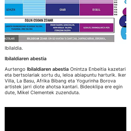
Ibilaldia.
Ibilaldiaren abestia
Aurtengo
Ibilaldiaren abestia
Onintza Enbeitia kazetari
eta bertsolariak sortu du, leloa abiapuntu harturik. Iker
Villa, La Basu, Afrika Bibang eta Yogurinha Borova
artistek jarri diote ahotsa kantari. Bideoklipa ere egin
dute, Mikel Clementek zuzenduta.