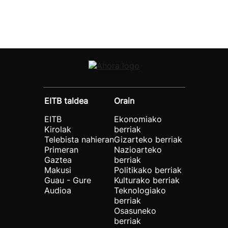
EITB taldea
Orain
EITB
Ekonomiako
Kirolak
berriak
Telebista nahieran
Gizarteko berriak
Primeran
Nazioarteko
Gaztea
berriak
Makusi
Politikako berriak
Guau - Gure
Kulturako berriak
Audioa
Teknologiako
berriak
Osasuneko
berriak