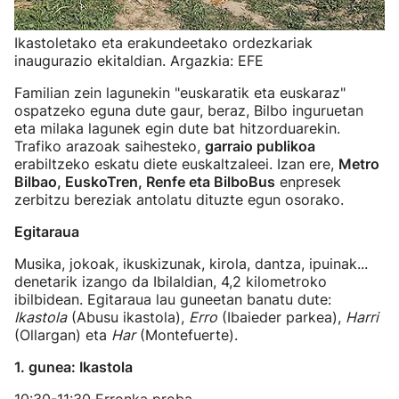
Ikastoletako eta erakundeetako ordezkariak
inaugurazio ekitaldian. Argazkia: EFE
Familian zein lagunekin "euskaratik eta euskaraz"
ospatzeko eguna dute gaur, beraz, Bilbo inguruetan
eta milaka lagunek egin dute bat hitzorduarekin.
Trafiko arazoak saihesteko,
garraio publikoa
erabiltzeko eskatu diete euskaltzaleei. Izan ere,
Metro
Bilbao, EuskoTren, Renfe eta BilboBus
enpresek
zerbitzu bereziak antolatu dituzte egun osorako.
Egitaraua
Musika, jokoak, ikuskizunak, kirola, dantza, ipuinak...
denetarik izango da Ibilaldian, 4,2 kilometroko
ibilbidean. Egitaraua lau guneetan banatu dute:
Ikastola
(Abusu ikastola),
Erro
(Ibaieder parkea),
Harri
(Ollargan) eta
Har
(Montefuerte).
1. gunea: Ikastola