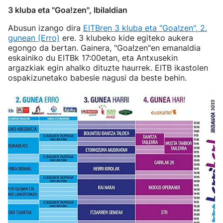
3 kluba eta "Goa!zen", Ibilaldian
Abusun izango dira
EITBren 3 kluba eta "Goa!zen", 2.
gunean (Erro)
ere. 3 klubeko kide egiteko aukera
egongo da bertan. Gainera, "Goa!zen"en emanaldia
eskainiko du EITBk 17:00etan, eta Antxusekin
argazkiak egin ahalko dituzte haurrek. EITB ikastolen
ospakizunetako babesle nagusi da beste behin.