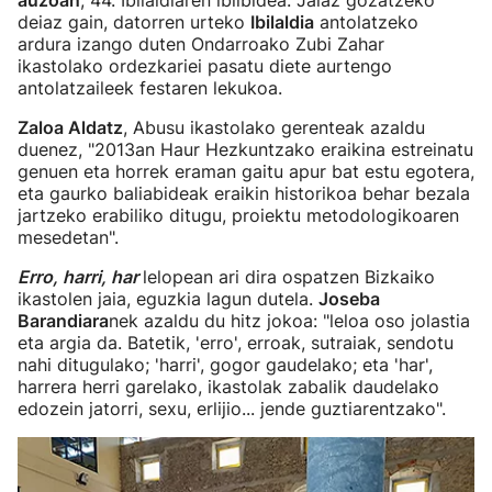
auzoan
, 44. Ibilaldiaren ibilbidea. Jaiaz gozatzeko
deiaz gain, datorren urteko
Ibilaldia
antolatzeko
ardura izango duten Ondarroako Zubi Zahar
ikastolako ordezkariei pasatu diete aurtengo
antolatzaileek festaren lekukoa.
Zaloa Aldatz
, Abusu ikastolako gerenteak azaldu
duenez, "2013an Haur Hezkuntzako eraikina estreinatu
genuen eta horrek eraman gaitu apur bat estu egotera,
eta gaurko baliabideak eraikin historikoa behar bezala
jartzeko erabiliko ditugu, proiektu metodologikoaren
mesedetan".
Erro, harri, har
lelopean ari dira ospatzen Bizkaiko
ikastolen jaia, eguzkia lagun dutela.
Joseba
Barandiara
nek azaldu du hitz jokoa: "leloa oso jolastia
eta argia da. Batetik, 'erro', erroak, sutraiak, sendotu
nahi ditugulako; 'harri', gogor gaudelako; eta 'har',
harrera herri garelako, ikastolak zabalik daudelako
edozein jatorri, sexu, erlijio... jende guztiarentzako".