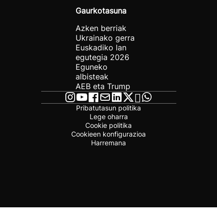
Gaurkotasuna
Azken berriak
Ukrainako gerra
Euskadiko lan
egutegia 2026
Eguneko
albisteak
AEB eta Trump
Pribatutasun politika
Lege oharra
Cookie politika
Cookieen konfigurazioa
Harremana