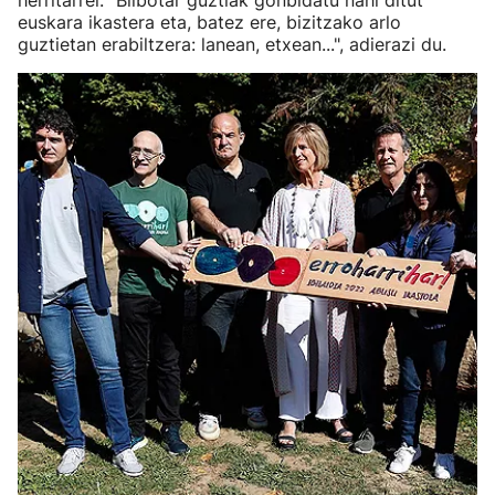
herritarrei. "Bilbotar guztiak gonbidatu nahi ditut
euskara ikastera eta, batez ere, bizitzako arlo
guztietan erabiltzera: lanean, etxean...", adierazi du.