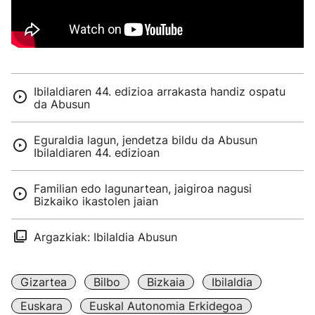
Ibilaldiaren 44. edizioa arrakasta handiz ospatu
da Abusun
Eguraldia lagun, jendetza bildu da Abusun
Ibilaldiaren 44. edizioan
Familian edo lagunartean, jaigiroa nagusi
Bizkaiko ikastolen jaian
Argazkiak: Ibilaldia Abusun
Gizartea
Bilbo
Bizkaia
Ibilaldia
Euskara
Euskal Autonomia Erkidegoa