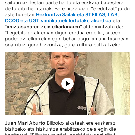
sailburuak festan parte hartu eta euskara babestera
deitu ditu herritarrak. Bere hitzaldian, "eredutzat" jo du
aste honetan
Hezkuntza Sailak eta STEILAS, LAB,
CCOO eta UGT sindikatuek lortutako akordioa
eta
"
aniztasunaren zein elkarlanaren
" alde mintzatu da:
"Legebiltzarrak eman digun eredua erabiliz, urteen
poderioz, elkarrekin egin behar dugu lan aniztasunean
onarrituz, gure hizkuntza, gure kultura bultzatzeko".
Juan Mari Aburto
Bilboko alkateak ere euskaraz
bizitzeko eta hizkuntza erabiltzeko deia egin die