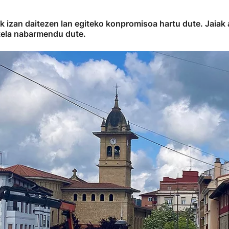
k izan daitezen lan egiteko konpromisoa hartu dute. Jaiak 
ela nabarmendu dute.