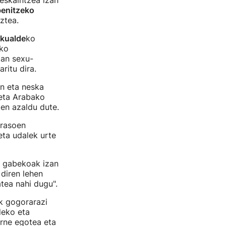
 eskaintzea izan
benitzeko
ztea.
kualde
ko
ako
tan sexu-
ritu dira.
n eta neska
 eta Arabako
en azaldu dute.
erasoen
eta udalek urte
ik gabekoak izan
diren lehen
tea nahi dugu".
k gogorarazi
deko eta
rne egotea eta