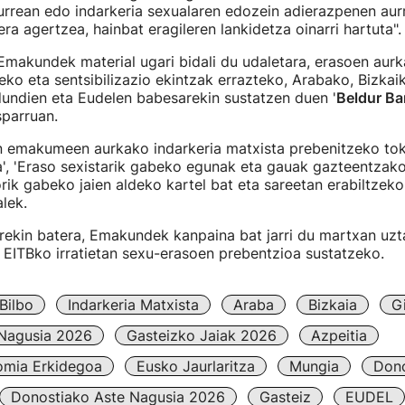
rrean edo indarkeria sexualaren edozein adierazpenen aur
rera agertzea, hainbat eragileren lankidetza oinarri hartuta".
Emakundek material ugari bidali du udaletara, erasoen aurk
ko eta sentsibilizazio ekintzak errazteko, Arabako, Bizkai
undien eta Eudelen babesarekin sustatzen duen '
Beldur Ba
parruan.
tan emakumeen aurkako indarkeria matxista prebenitzeko to
', 'Eraso sexistarik gabeko egunak eta gauak gazteentzak
orik gabeko jaien aldeko kartel bat eta sareetan erabiltzeko
lek.
rekin batera, Emakundek kanpaina bat jarri du martxan uzta
EITBko irratietan sexu-erasoen prebentzioa sustatzeko.
Bilbo
Indarkeria Matxista
Araba
Bizkaia
G
 Nagusia 2026
Gasteizko Jaiak 2026
Azpeitia
omia Erkidegoa
Eusko Jaurlaritza
Mungia
Dono
Donostiako Aste Nagusia 2026
Gasteiz
EUDEL