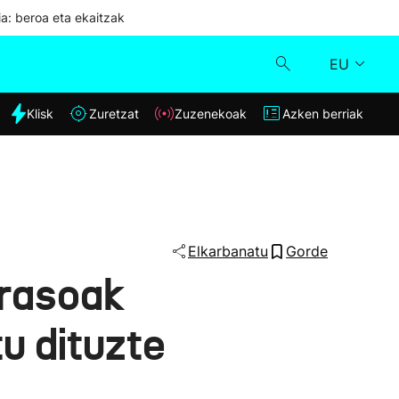
ia: beroa eta ekaitzak
EU
dia
Klisk
Zuretzat
Zuzenekoak
Azken berriak
Klisk
Zuzenekoak
Zuretzat
Elkarbanatu
Gorde
erasoak
Azken berriak
u dituzte