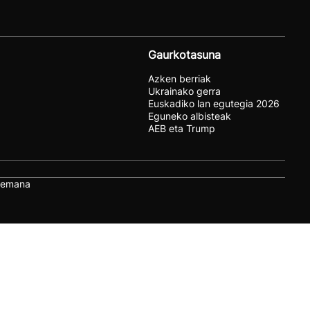
Gaurkotasuna
Azken berriak
Ukrainako gerra
Euskadiko lan egutegia 2026
Eguneko albisteak
AEB eta Trump
remana