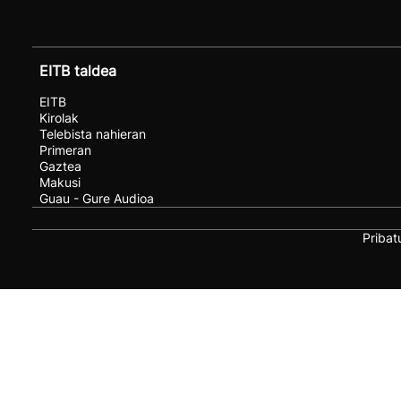
EITB taldea
EITB
Kirolak
Telebista nahieran
Primeran
Gaztea
Makusi
Guau - Gure Audioa
Pribat