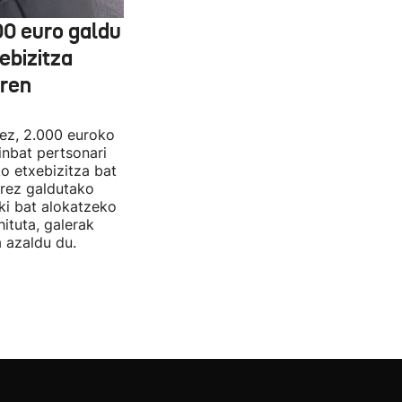
00 euro galdu
ebizitza
aren
nez, 2.000 euroko
inbat pertsonari
ko etxebizitza bat
rrez galdutako
oki bat alokatzeko
hituta, galerak
 azaldu du.