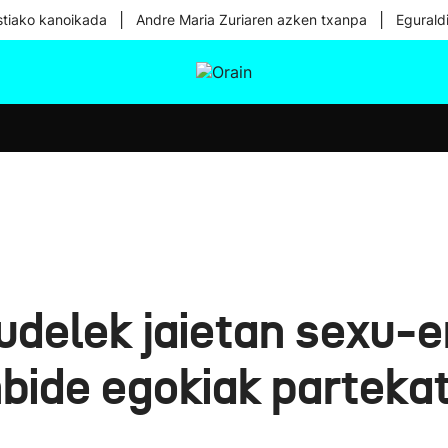
|
|
tiako kanoikada
Andre Maria Zuriaren azken txanpa
Egurald
tura
Ikusmiran
Egural
Osasuna
Teknologia
delek jaietan sexu-
bide egokiak partekat