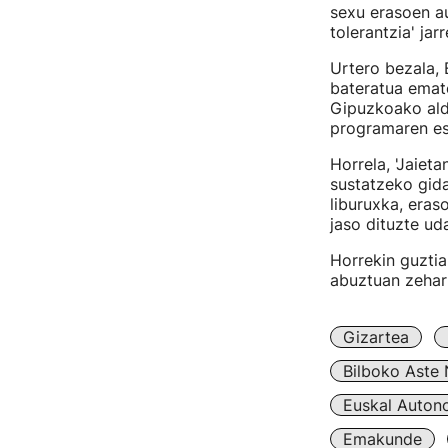
sexu erasoen au
tolerantzia' jar
Urtero bezala, 
bateratua emate
Gipuzkoako ald
programaren es
Horrela, 'Jaie
sustatzeko gida
liburuxka, eras
jaso dituzte uda
Horrekin guztia
abuztuan zehar 
Gizartea
Bilboko Aste
Euskal Auton
Emakunde