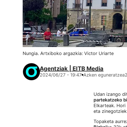
Nungia. Artxiboko argazkia: Victor Uriarte
Agentziak | EITB Media
2024/06/27 - 19:47
Azken eguneratzea
Udan izango d
partekatzeko bi
Elkarteak. Hori
eta zinegotzieki
Topaketa aurrez