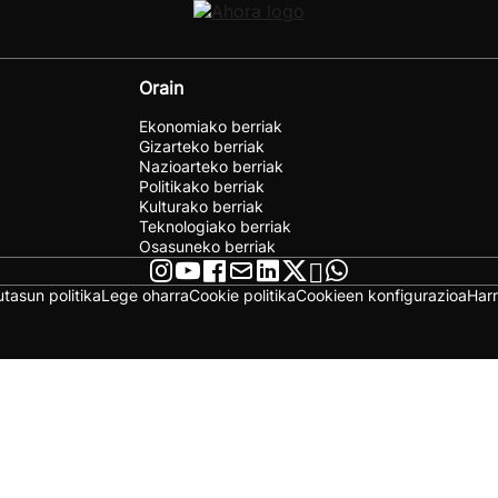
Orain
Ekonomiako berriak
Gizarteko berriak
Nazioarteko berriak
Politikako berriak
Kulturako berriak
Teknologiako berriak
Osasuneko berriak
utasun politika
Lege oharra
Cookie politika
Cookieen konfigurazioa
Har