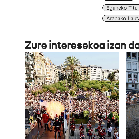
Eguneko Titul
Arabako Lauta
Zure interesekoa izan d