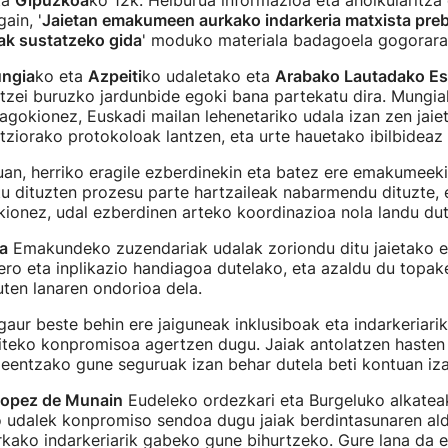
ta
Gipuzkoa
ko 12k. Helburua informazioa eta aholkularitza
ain, '
Jaietan emakumeen aurkako indarkeria matxista pre
ak sustatzeko gida
' moduko materiala badagoela gogorara
ngia
ko eta
Azpeiti
ko udaletako eta
Arabako Lautadako Es
tzei buruzko jardunbide egoki bana partekatu dira. Mungi
dagokionez, Euskadi mailan lehenetariko udala izan zen jaie
ziorako protokoloak lantzen, eta urte hauetako ibilbideaz a
an, herriko eragile ezberdinekin eta batez ere emakumeeki
u dituzten prozesu parte hartzaileak nabarmendu dituzte,
ionez, udal ezberdinen arteko koordinazioa nola landu dut
a
Emakundeko zuzendariak udalak zoriondu ditu jaietako 
ro eta inplikazio handiagoa dutelako, eta azaldu du topak
ten lanaren ondorioa dela.
"gaur beste behin ere jaiguneak inklusiboak eta indarkeriar
iteko konpromisoa agertzen dugu. Jaiak antolatzen hasten 
eentzako gune seguruak izan behar dutela beti kontuan iza
Lopez de Munain
Eudeleko ordezkari eta Burgeluko alkatea
 udalek konpromiso sendoa dugu jaiak berdintasunaren al
ako indarkeriarik gabeko gune bihurtzeko. Gure lana da e