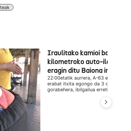
teak
Iraulitako kamioi batek 31
kilometroko auto-ilarak
eragin ditu Baiona inguruan
22:00etatik aurrera, A-63 errepidea
erabat itxita egongo da 3 orduz, gutx
gorabehera, ibilgailua erretiratzeko.