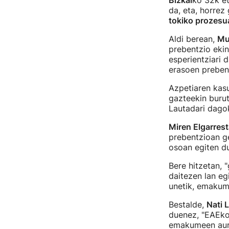
Bizkai
ko 32k e
da, eta, horrez g
tokiko prozesu
Aldi berean,
Mu
prebentzio ekin
esperientziari 
erasoen prebent
Azpetiaren kasu
gazteekin burut
Lautadari dagok
Miren Elgarrest
prebentzioan ge
osoan egiten du
Bere hitzetan, 
daitezen lan eg
unetik, emakum
Bestalde,
Nati 
duenez, "EAEko
emakumeen aurk