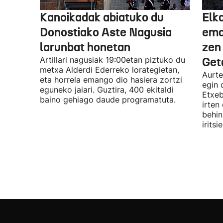
Kanoikadak abiatuko du
Elk
Donostiako Aste Nagusia
eman
larunbat honetan
zen
Artillari nagusiak 19:00etan piztuko du
Get
metxa Alderdi Ederreko lorategietan,
Aurte
eta horrela emango dio hasiera zortzi
egin 
eguneko jaiari. Guztira, 400 ekitaldi
Etxeb
baino gehiago daude programatuta.
irten
behin
irits