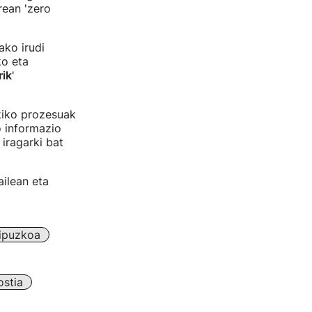
rean 'zero
ako irudi
ko eta
rik
'
kiko prozesuak
o informazio
 iragarki bat
ilean eta
ipuzkoa
stia