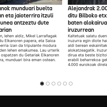
anok munduari buelta
Alejandrak 2.0
 eta jaioterrira itzuli
ditu Bilboko etx
 unea antzeztu dute
baten alokairu
arian
iruzurrean
n, lehen aldiz, Mikel Larrañagak
Kaltetuak salatu due
du Elkanoren papera, eta Saioa
iruzurra egin diote ha
erria izan da tripulante modura
aldi berean eskainita
 den lehen emakumea. Lau urterik
alokatzeagatik. Iruzu
 ospatzen du Getariak Elkanoren
dirua eta beste bizit
iera, munduari bira eman ostean.
erabili beharrekoa ge
4.000 eurokoak direla