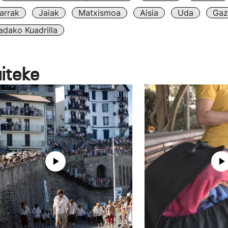
arrak
Jaiak
Matxismoa
Aisia
Uda
Gaz
dako Kuadrilla
aiteke