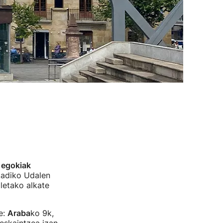
 egokiak
adiko Udalen
letako alkate
e:
Araba
ko 9k,