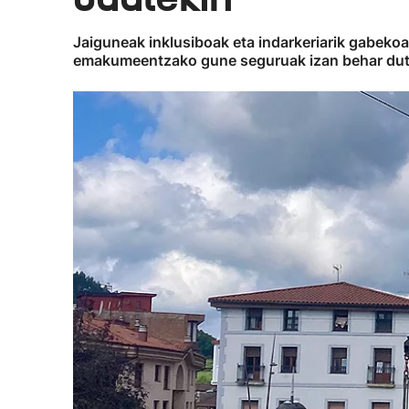
Jaiguneak inklusiboak eta indarkeriarik gabekoa
emakumeentzako gune seguruak izan behar dut