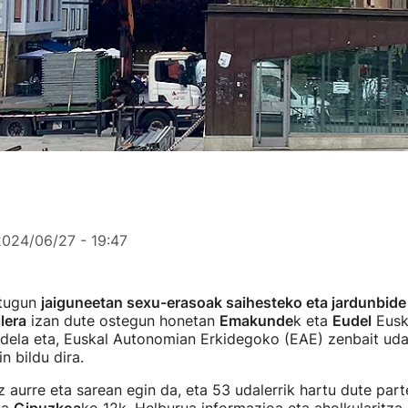
2024/06/27 - 19:47
itugun
jaiguneetan sexu-erasoak saihesteko eta jardunbide
lera
izan dute ostegun honetan
Emakunde
k eta
Eudel
Eusk
 dela eta, Euskal Autonomian Erkidegoko (EAE) zenbait uda
n bildu dira.
 aurre eta sarean egin da, eta 53 udalerrik hartu dute part