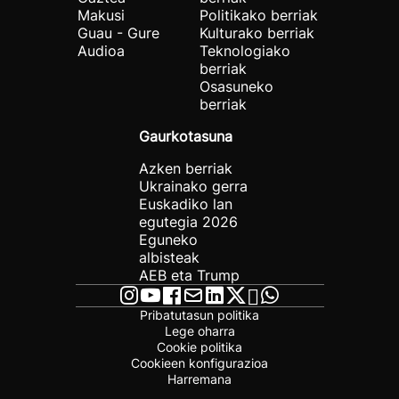
Makusi
Politikako berriak
Guau - Gure
Kulturako berriak
Audioa
Teknologiako
berriak
Osasuneko
berriak
Gaurkotasuna
Azken berriak
Ukrainako gerra
Euskadiko lan
egutegia 2026
Eguneko
albisteak
AEB eta Trump
Pribatutasun politika
Lege oharra
Cookie politika
Cookieen konfigurazioa
Harremana