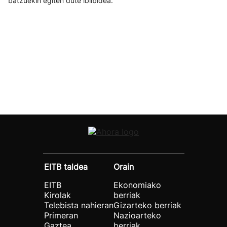
batzuekin egiten dute ibilbidea.
EITB taldea
Orain
EITB
Ekonomiako
Kirolak
berriak
Telebista nahieran
Gizarteko berriak
Primeran
Nazioarteko
Gaztea
berriak