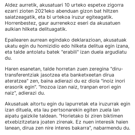
Aldez aurretik, akusatuari 10 urteko espetxe zigorra
ezarri zioten 2021eko abenduan gizon bat hiltzen
saiatzeagatik, eta bi urtekoa iruzur egiteagatik.
Horrenbestez, gaur aurrenekoz eseri da akusatuen
aulkian hilketa delituagatik.
Epailearen aurrean egindako deklarazioan, akusatuak
ukatu egin du homizidio edo hilketa delitua egin izana,
eta talde antolatu batek "erabili" izan duela argudiatu
du.
Haren esanetan, talde horretan zuen zeregina "diru-
transferentziak jasotzea eta banketxeetan dirua
ateratzea" zen, baina adierazi du ez diola "inoiz inori
erasorik egin". "Inozoa izan naiz, tranpan erori egin
naiz", adierazi du.
Akusatuak aitortu egin du lapurretak eta iruzurrak egin
izan dituela, eta lau pertsonarekin egiten zuela lan
aipatu gaizkile taldean. "Horietako bi ziren biktimen
etxebizitzetara joaten zirenak. Ez nuen interesik haien
lanean, dirua zen nire interes bakarra", nabarmendu du.