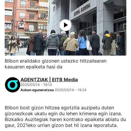
Bilbon eraildako gizonen ustezko hiltzailearen
kasuaren epaiketa hasi da
AGENTZIAK | EITB Media
2025/05/14 - 19:13
Azken eguneratzea
2025/05/14 - 19:24
Bilbon bost gizon hiltzea egotzita auzipetu duten
gizonezkoak ukatu egin du lehen krimena egin izana.
Bizkaiko Auzitegiak haren kontrako epaiketa abiatu du
gaur, 2021eko urrian gizon bat hil izana leporatuta.