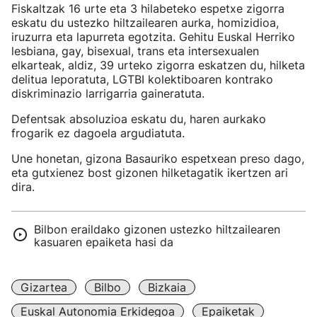
Fiskaltzak 16 urte eta 3 hilabeteko espetxe zigorra
eskatu du ustezko hiltzailearen aurka, homizidioa,
iruzurra eta lapurreta egotzita. Gehitu Euskal Herriko
lesbiana, gay, bisexual, trans eta intersexualen
elkarteak, aldiz, 39 urteko zigorra eskatzen du, hilketa
delitua leporatuta, LGTBI kolektiboaren kontrako
diskriminazio larrigarria gaineratuta.
Defentsak absoluzioa eskatu du, haren aurkako
frogarik ez dagoela argudiatuta.
Une honetan, gizona Basauriko espetxean preso dago,
eta gutxienez bost gizonen hilketagatik ikertzen ari
dira.
Bilbon eraildako gizonen ustezko hiltzailearen
kasuaren epaiketa hasi da
Gizartea
Bilbo
Bizkaia
Euskal Autonomia Erkidegoa
Epaiketak