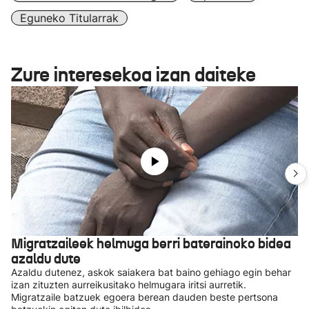
Eguneko Titularrak
Zure interesekoa izan daiteke
Migratzaileek helmuga berri baterainoko bidea
azaldu dute
Azaldu dutenez, askok saiakera bat baino gehiago egin behar
izan zituzten aurreikusitako helmugara iritsi aurretik.
Migratzaile batzuek egoera berean dauden beste pertsona