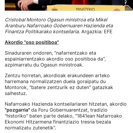
Cristobal Montoro Ogasun ministroa eta Mikel
Aranburu Nafarroako Gobernuaren Hazienda eta
Finantza Politikarako kontseilaria
. Argazkia: EFE
Akordio "oso positiboa"
Sinaduraren ondoren, "nafarrentzako eta
espainiarrentzako akordio oso positiboa da",
azpimarratu du Ogasun ministroak.
Zentzu horretan, akordioak erakundeen arteko
harremana normalizatzen duela goraipatu du
Montorok, "batere zentzurik ez duten" gatazkak
saihestuz.
Nafarroako Hazienda kontseilariaren hitzetan, akordio
"pozgarria"
da Foru Gobernuarentzat, tradizio
"historiko" baten parte delako, "1841ean Nafarroako
Ekonomi Hitzarmena finantziazio tresna bezala
normalizatu zutenetik".