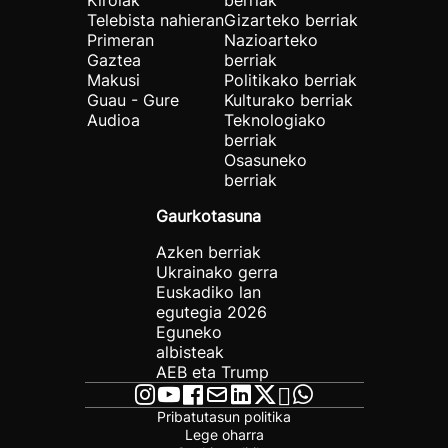
Kirolak
berriak
Telebista nahieran
Gizarteko berriak
Primeran
Nazioarteko
Gaztea
berriak
Makusi
Politikako berriak
Guau - Gure
Kulturako berriak
Audioa
Teknologiako
berriak
Osasuneko
berriak
Gaurkotasuna
Azken berriak
Ukrainako gerra
Euskadiko lan
egutegia 2026
Eguneko
albisteak
AEB eta Trump
Pribatutasun politika
Lege oharra