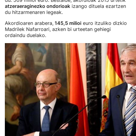
du: 509 milioi euro. Bestalde, akordioak 2015 urtetik
atzeraeraginezko ondorioak
izango dituela ezartzen
du hitzarmenaren legeak.
Akordioaren arabera,
145,5 milioi
euro itzuliko dizkio
Madrilek Nafarroari, azken bi urteetan gehiegi
ordaindu duelako.