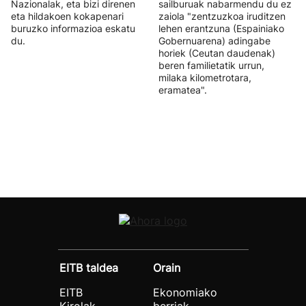
Nazionalak, eta bizi direnen
sailburuak nabarmendu du ez
eta hildakoen kokapenari
zaiola "zentzuzkoa iruditzen
buruzko informazioa eskatu
lehen erantzuna (Espainiako
du.
Gobernuarena) adingabe
horiek (Ceutan daudenak)
beren familietatik urrun,
milaka kilometrotara,
eramatea".
EITB taldea
Orain
EITB
Ekonomiako