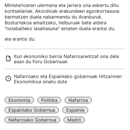
Ministerioaren ulermena eta jarrera ona eskertu ditu
kontseilariak. Akordioak erakundeen egonkortasuna
bermatzen duela nabarmendu du Aranburuk.
Bosturtekoa amaitzeko, helburuak bete aldera
"nolabaiteko lasaitasuna" ematen duela erantsi du.
ela erantsi du.
Itun ekonomiko berria Nafarroarentzat ona dela
esan du Foru Gobernuak
Nafarroako eta Espainiako gobernuek Hitzarmen
Ekonomikoa sinatu dute
Ekonomia
Politika
Nafarroa
Espainiako Gobernua
Espainia
Nafarroako Gobernua
Madril