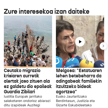
Zure interesekoa izan daiteke
Ceutako migrazio
Melgosa: "Estatuaren
krisiaren aurretik
lehen betebeharra da
alertak jaso zituen ala
adingabeak familiekin
ez galdetu dio epaileak
itzultzeko bideak
Guardia Zibilari
agortzea"
Iustitia Europak jarritako
Eusko Jaurlaritzako
salaketaren ondorioz abiarazi
Berdintasun, Justizia eta
ditu izapideak Auzitegi
Gizarte Eskubideetako