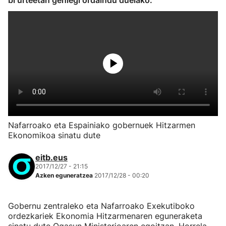
bi urteetan gehiegi ordaindu duelako.
Nafarroako eta Espainiako gobernuek Hitzarmen
Ekonomikoa sinatu dute
eitb.eus
2017/12/27 - 21:15
Azken eguneratzea
2017/12/28 - 00:20
Gobernu zentraleko eta Nafarroako Exekutiboko
ordezkariek Ekonomia Hitzarmenaren eguneraketa