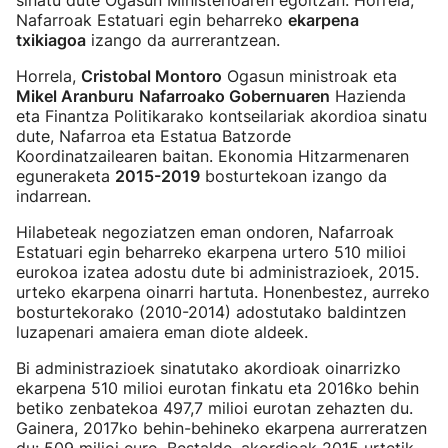
sinatu dute Ogasun Ministerioaren egoitzan. Horrela,
Nafarroak Estatuari egin beharreko
ekarpena
txikiagoa
izango da aurrerantzean.
Horrela,
Cristobal Montoro
Ogasun ministroak eta
Mikel Aranburu
Nafarroako Gobernuaren
Hazienda
eta Finantza Politikarako kontseilariak akordioa sinatu
dute, Nafarroa eta Estatua Batzorde
Koordinatzailearen baitan. Ekonomia Hitzarmenaren
eguneraketa
2015-2019
bosturtekoan izango da
indarrean.
Hilabeteak negoziatzen eman ondoren, Nafarroak
Estatuari egin beharreko ekarpena urtero 510 milioi
eurokoa izatea adostu dute bi administrazioek, 2015.
urteko ekarpena oinarri hartuta. Honenbestez, aurreko
bosturtekorako (2010-2014) adostutako baldintzen
luzapenari amaiera eman diote aldeek.
Bi administrazioek sinatutako akordioak oinarrizko
ekarpena 510 milioi eurotan finkatu eta 2016ko behin
betiko zenbatekoa 497,7 milioi eurotan zehazten du.
Gainera, 2017ko behin-behineko ekarpena aurreratzen