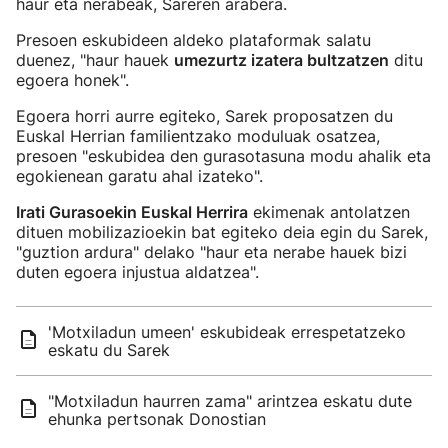
haur eta nerabeak, Sareren arabera.
Presoen eskubideen aldeko plataformak salatu
duenez, "haur hauek
umezurtz izatera bultzatzen
ditu
egoera honek".
Egoera horri aurre egiteko, Sarek proposatzen du
Euskal Herrian familientzako moduluak osatzea,
presoen "eskubidea den gurasotasuna modu ahalik eta
egokienean garatu ahal izateko".
Irati Gurasoekin Euskal Herrira
ekimenak antolatzen
dituen mobilizazioekin bat egiteko deia egin du Sarek,
"guztion ardura" delako "haur eta nerabe hauek bizi
duten egoera injustua aldatzea".
'Motxiladun umeen' eskubideak errespetatzeko
eskatu du Sarek
"Motxiladun haurren zama" arintzea eskatu dute
ehunka pertsonak Donostian