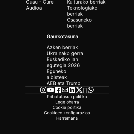
Guau - Gure
Kulturako berriak
Audioa
Teknologiako
berriak
Osasuneko
berriak
Gaurkotasuna
Azken berriak
Ukrainako gerra
Euskadiko lan
egutegia 2026
Eguneko
albisteak
AEB eta Trump
Pribatutasun politika
Lege oharra
Cookie politika
Cookieen konfigurazioa
Harremana