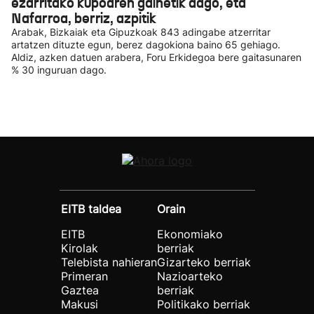
ezarritako kupoaren gainetik dago, eta
Nafarroa, berriz, azpitik
Arabak, Bizkaiak eta Gipuzkoak 843 adingabe atzerritar
artatzen dituzte egun, berez dagokiona baino 65 gehiago.
Aldiz, azken datuen arabera, Foru Erkidegoa bere gaitasunaren
% 30 inguruan dago.
EITB taldea
Orain
EITB
Ekonomiako
Kirolak
berriak
Telebista nahieran
Gizarteko berriak
Primeran
Nazioarteko
Gaztea
berriak
Makusi
Politikako berriak