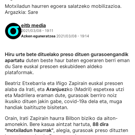
Motxiladun haurren egoera salatzeko mobilizazioa.
Argazkia: Sare
eitb media
2021/03/08 - 19:11
Azken eguneratzea
2021/03/08 - 19:14
Hiru urte bete dituelako preso dituen gurasoengandik
apartatu
duten beste haur baten egoeraren berri eman
du Sare euskal presoen eskubideen aldeko
plataformak.
Beatriz Etxebarria eta Iñigo Zapirain euskal presoen
alaba da Irati, eta
Aranjuez
ko (Madril) espetxea utzi
eta Madrilera eraman dute, gurasoak berriro noiz
ikusiko dituen jakin gabe, covid-19a dela eta, muga
handiak baitituzte bisitetan.
Orain, Irati Zapirain haurra Bilbon biziko da aiton-
amonekin. Bere kasua aintzat hartuta,
88 dira
"motxiladun haurrak"
, alegia, gurasoak preso dituzten