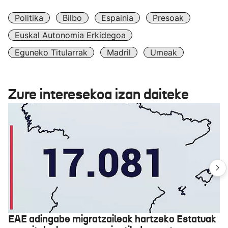
Politika
Bilbo
Espainia
Presoak
Euskal Autonomia Erkidegoa
Eguneko Titularrak
Madril
Umeak
Zure interesekoa izan daiteke
EAE adingabe migratzaileak hartzeko Estatuak