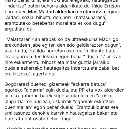
hartu behar dira, eta Voxi aurre egiteko hautagaitza
"indartsu" baten beharra aldarrikatu du, Iñigo Errejon
buru duen
Mas Madrid alderdiari erreferentzia
eginez.
"Aldarri sozial bihurtu den horri (batasunarena)
erantzuteko betebehar moral eta etikoa dugu",
argudiatu du.
"Maiatzaren 4an erabakiko da ultraeskuina Madrilgo
erakundeen jabe egiten den edo geldiarazten dugun",
azaldu du, eta ildo horretan uste du "militante batek
erabilgarrien den lekuan egon behar" duela. "Ziur izan
nire eskarmentu, bihotz eta indar guztia jarraiko
dudala ezkerreko hautagaitza indartsu eta zabal bat
eraikitzeko", agertu du.
Gogorarazi duenez, gizarteak "ezkerra batuta"
egoteko "aldarria" egin duela, eta PP eta Vox alderdien
arteko gobernu batek suposatuko lukeen "arrisku
izugarria"ren aurrean, ezkerrak "egoerak eskatzen
duen mailan" egon behar duela: "Erantzukizunez eta
umiltasunez denok elkarrekin hautagaitza bakar eta
bateratu bat osatu behar dugu".