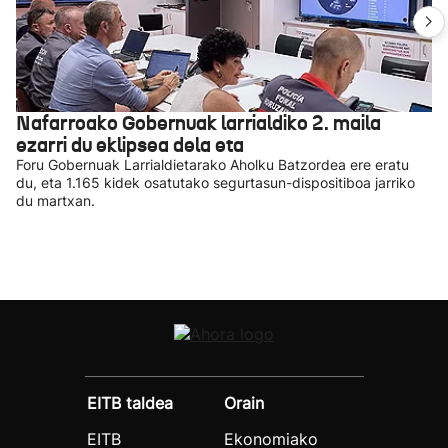
Nafarroako Gobernuak larrialdiko 2. maila
ezarri du eklipsea dela eta
Foru Gobernuak Larrialdietarako Aholku Batzordea ere eratu
du, eta 1.165 kidek osatutako segurtasun-dispositiboa jarriko
du martxan.
EITB taldea
Orain
EITB
Ekonomiako