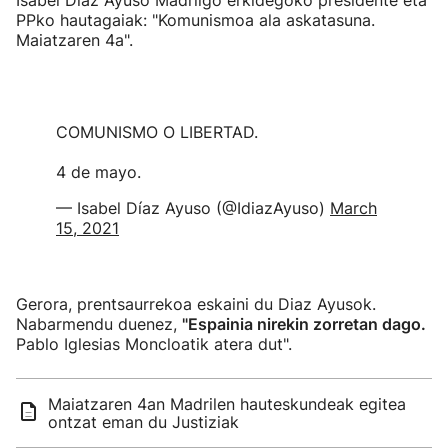
Isabel Diaz Ayuso Madrilgo erkidegoko presidente eta
PPko hautagaiak: "Komunismoa ala askatasuna.
Maiatzaren 4a".
COMUNISMO O LIBERTAD.
4 de mayo.
— Isabel Díaz Ayuso (@IdiazAyuso)
March
15, 2021
Gerora, prentsaurrekoa eskaini du Diaz Ayusok.
Nabarmendu duenez,
"Espainia nirekin zorretan dago.
Pablo Iglesias Moncloatik atera dut".
Maiatzaren 4an Madrilen hauteskundeak egitea
ontzat eman du Justiziak