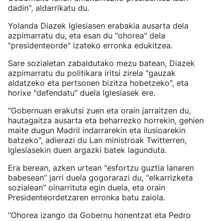
dadin", aldarrikatu du.
Yolanda Diazek Iglesiasen erabakia ausarta dela
azpimarratu du, eta esan du "ohorea" dela
"presidenteorde" izateko erronka edukitzea.
Sare sozialetan zabaldutako mezu batean, Diazek
azpimarratu du politikara iritsi zirela "gauzak
aldatzeko eta pertsonen bizitza hobetzeko", eta
horixe "defendatu" duela Iglesiasek ere.
"Gobernuan erakutsi zuen eta orain jarraitzen du,
hautagaitza ausarta eta beharrezko horrekin, gehien
maite dugun Madril indarrarekin eta ilusioarekin
batzeko", adierazi du Lan ministroak Twitterren,
Iglesiasekin duen argazki batek lagunduta.
Era berean, azken urtean "esfortzu guztia lanaren
babesean" jarri duela gogorarazi du, "elkarrizketa
sozialean" oinarrituta egin duela, eta orain
Presidenteordetzaren erronka batu zaiola.
"Ohorea izango da Gobernu honentzat eta Pedro