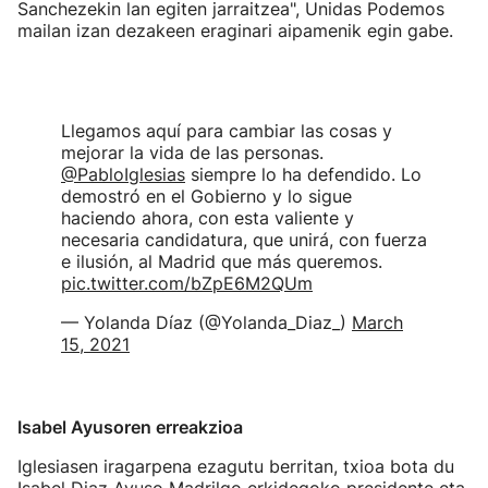
Sanchezekin lan egiten jarraitzea", Unidas Podemos
mailan izan dezakeen eraginari aipamenik egin gabe.
Llegamos aquí para cambiar las cosas y
mejorar la vida de las personas.
@PabloIglesias
siempre lo ha defendido. Lo
demostró en el Gobierno y lo sigue
haciendo ahora, con esta valiente y
necesaria candidatura, que unirá, con fuerza
e ilusión, al Madrid que más queremos.
pic.twitter.com/bZpE6M2QUm
— Yolanda Díaz (@Yolanda_Diaz_)
March
15, 2021
Isabel Ayusoren erreakzioa
Iglesiasen iragarpena ezagutu berritan, txioa bota du