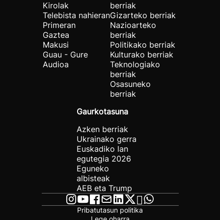
Kirolak
berriak
Telebista nahieran
Gizarteko berriak
Primeran
Nazioarteko
Gaztea
berriak
Makusi
Politikako berriak
Guau - Gure
Kulturako berriak
Audioa
Teknologiako
berriak
Osasuneko
berriak
Gaurkotasuna
Azken berriak
Ukrainako gerra
Euskadiko lan
egutegia 2026
Eguneko
albisteak
AEB eta Trump
Pribatutasun politika
Lege oharra