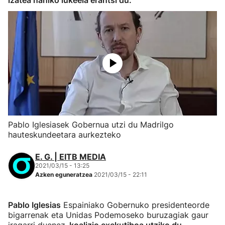
izatea nahiko lukeela erantsi du.
Pablo Iglesiasek Gobernua utzi du Madrilgo
hauteskundeetara aurkezteko
E. G. | EITB MEDIA
2021/03/15 - 13:25
Azken eguneratzea
2021/03/15 - 22:11
Pablo Iglesias
Espainiako Gobernuko presidenteorde
bigarrenak eta Unidas Podemoseko buruzagiak gaur