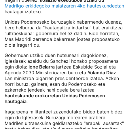
iragarri duenez,
koalizio exekutiboa utziko du
Madrilgo erkidegoko maiatzaren 4ko hauteskundeetan
hautagai izateko.
Unidas Podemoseko buruzagiak nabarmendu duenez,
bere helburua da "hautagaitza indartsu" bat eraikitzea
"ultraeskuina" gobernura hel ez dadin. Bide horretan,
Mas Madridi zerrenda bakarrean joatea proposatuko
diola iragarri du.
Gobernuan utziko duen hutsuneari dagokionez,
Iglesiasek azaldu du Sanchezi honako proposamena
egin diola:
Ione Belarra
jartzea Eskubide Sozial eta
Agenda 2030 Ministerioaren buru eta
Yolanda Diaz
Lan ministroa bigarren presidenteorde izatea. Azken
horri buruz, gainera, esan du Podemoseko eta
ezkerreko jendeak nahi duela bera izatea
hauteskunde orokorretan Unidas Podemosen
hautagaia
.
Iragarpena militanteei zuzendutako bideo baten bidez
egin du Iglesiasek. Buruzagi morearen arabera,
Madrilen ultraeskuina geldiarazteko "erabaki ausartak"