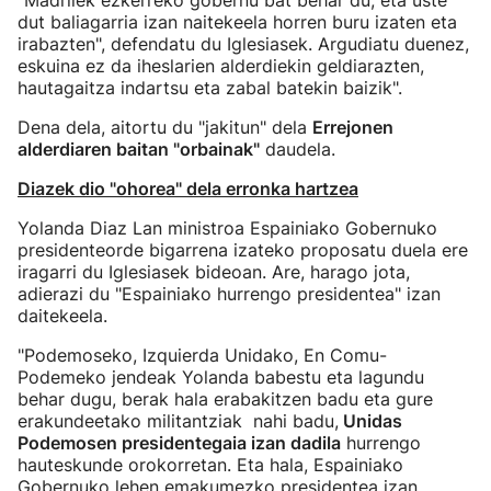
"Madrilek ezkerreko gobernu bat behar du, eta uste
dut baliagarria izan naitekeela horren buru izaten eta
irabazten", defendatu du Iglesiasek. Argudiatu duenez,
eskuina ez da iheslarien alderdiekin geldiarazten,
hautagaitza indartsu eta zabal batekin baizik".
Dena dela, aitortu du "jakitun" dela
Errejonen
alderdiaren baitan "orbainak"
daudela.
Diazek dio "ohorea" dela erronka hartzea
Yolanda Diaz Lan ministroa Espainiako Gobernuko
presidenteorde bigarrena izateko proposatu duela ere
iragarri du Iglesiasek bideoan. Are, harago jota,
adierazi du "Espainiako hurrengo presidentea" izan
daitekeela.
"Podemoseko, Izquierda Unidako, En Comu-
Podemeko jendeak Yolanda babestu eta lagundu
behar dugu, berak hala erabakitzen badu eta gure
erakundeetako militantziak nahi badu,
Unidas
Podemosen presidentegaia izan dadila
hurrengo
hauteskunde orokorretan. Eta hala, Espainiako
Gobernuko lehen emakumezko presidentea izan