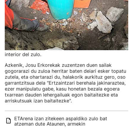
interior del zulo.
Azkenik, Josu Erkorekak zuzentzen duen sailak
gogorarazi du zuloa herritar baten deiari esker topatu
zutela, eta ohartarazi du, halakorik aurkituz gero, oso
garrantzitsua dela "Ertzaintzari berehala jakinaraztea,
ezer manipulatu gabe, kasu honetan bezala egoera
txarrean dauden lehergailuak egon baitaitezke eta
arriskutsuak izan baitaitezke".
ETArena izan zitekeen aspaldiko zulo bat
atzeman dute Ataunen, armekin