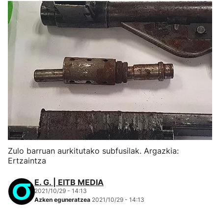
Zulo barruan aurkitutako subfusilak. Argazkia:
Ertzaintza
E. G. | EITB MEDIA
2021/10/29 - 14:13
Azken eguneratzea
2021/10/29 - 14:13