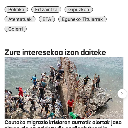
Politika
Ertzaintza
Gipuzkoa
Atentatuak
ETA
Eguneko Titularrak
Goierri
Zure interesekoa izan daiteke
Ceutako migrazio krisiaren aurretik alertak jaso