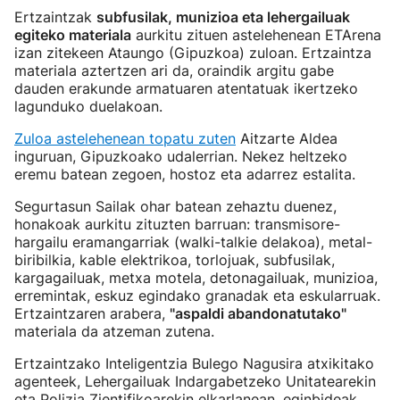
Ertzaintzak
subfusilak, munizioa eta lehergailuak
egiteko materiala
aurkitu zituen astelehenean ETArena
izan zitekeen Ataungo (Gipuzkoa) zuloan. Ertzaintza
materiala aztertzen ari da, oraindik argitu gabe
dauden erakunde armatuaren atentatuak ikertzeko
lagunduko duelakoan.
Zuloa astelehenean topatu zuten
Aitzarte Aldea
inguruan, Gipuzkoako udalerrian. Nekez heltzeko
eremu batean zegoen, hostoz eta adarrez estalita.
Segurtasun Sailak ohar batean zehaztu duenez,
honakoak aurkitu zituzten barruan: transmisore-
hargailu eramangarriak (walki-talkie delakoa), metal-
biribilkia, kable elektrikoa, torlojuak, subfusilak,
kargagailuak, metxa motela, detonagailuak, munizioa,
erremintak, eskuz egindako granadak eta eskularruak.
Ertzaintzaren arabera,
"aspaldi abandonatutako"
materiala da atzeman zutena.
Ertzaintzako Inteligentzia Bulego Nagusira atxikitako
agenteek, Lehergailuak Indargabetzeko Unitatearekin
eta Polizia Zientifikoarekin elkarlanean, eginbideak