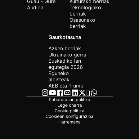
Guau - Gure
Kulturako berriak
Audioa
Teknologiako
berriak
Osasuneko
berriak
Gaurkotasuna
Azken berriak
Ukrainako gerra
Euskadiko lan
egutegia 2026
Eguneko
albisteak
AEB eta Trump
Pribatutasun politika
Lege oharra
Cookie politika
Cookieen konfigurazioa
Harremana