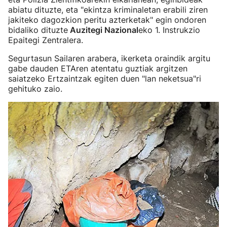
abiatu dituzte, eta "ekintza kriminaletan erabili ziren
jakiteko dagozkion peritu azterketak" egin ondoren
bidaliko dituzte
Auzitegi Nazional
eko 1. Instrukzio
Epaitegi Zentralera.
Segurtasun Sailaren arabera, ikerketa oraindik argitu
gabe dauden ETAren atentatu guztiak argitzen
saiatzeko Ertzaintzak egiten duen "lan neketsua"ri
gehituko zaio.