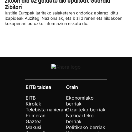
zituen ala ez galdetu dio epaileak Guardia
Zibilari
Iustitia Europak jarritako salaketaren ondorioz abiarazi ditu
izapideak Auzitegi Nazionalak, eta bizi direnen eta hildakoen
kokapenari buruzko informazioa eskatu du.
EITB taldea
Orain
EITB
Ekonomiako
Kirolak
berriak
Telebista nahieran
Gizarteko berriak
Primeran
Nazioarteko
Gaztea
berriak
Makusi
Politikako berriak