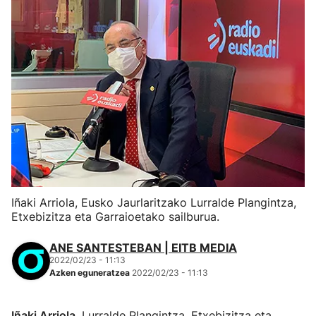
Iñaki Arriola, Eusko Jaurlaritzako Lurralde Plangintza,
Etxebizitza eta Garraioetako sailburua.
ANE SANTESTEBAN | EITB MEDIA
2022/02/23 - 11:13
Azken eguneratzea
2022/02/23 - 11:13
Iñaki Arriola
, Lurralde Plangintza, Etxebizitza eta