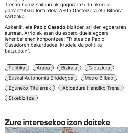
Trenari buruz sailburuak gogorarazi du akordio
garrantzitsua lortu dela AHTa Gasteizera eta Bilbora
sartzeko.
Azkenik, eta
Pablo Casado
bizitzen ari den egoeraren
aurrean, Arriolak esan du espero duela egoera
lehenbailehen konpontzea: "Tristea da Pablo
Casadoren bakardadea, krudela da politika
batzuetan".
Politika
Araba
Bizkaia
Gipuzkoa
Euskal Autonomia Erkidegoa
Metro Bilbao
Eguneko Titularrak
Abidadura Handiko Trena
Etxebizitza
Zure interesekoa izan daiteke