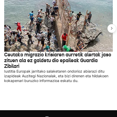
Ceutako migrazio krisiaren aurretik alertak jaso
zituen ala ez galdetu dio epaileak Guardia
Zibilari
Iustitia Europak jarritako salaketaren ondorioz abiarazi ditu
izapideak Auzitegi Nazionalak, eta bizi direnen eta hildakoen
kokapenari buruzko informazioa eskatu du.