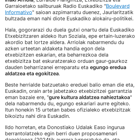
Garraioetako sailburuak Radio Euskadiko "
Boulevard
Informativo
" saioan azpimarratu duenez, Jaurlaritzatik
bultzada eman nahi diote Euskadiko alokairu-politikei.
Hala, gogorarazi du duela gutxi onartu dela Euskadiko
Etxebizitzaren aldeko Itun Soziala, epe ertain-luzerako
akordio bat lortze aldera. Arriolak nabarmendu du
azken urteetan aldaketa handia egon dela
etxebizitzen eskarian, eta beharrezkoa dela
etxebizitza bat eskuratzerako orduan gaur-gaurkoz
dauden beharrizanei erreparatu eta
egungo eredua
aldatzea eta egokitzea
.
Beste herrialde batzuetako ereduei balio eman die eta,
Euskadin, orain arte jabetzako etxebizitzei garrantzia
eman bazaie ere, "
gure kultura aldatzea nahieztakoa
"
dela nabarmendu du, egungo eskariari aurre egiteko.
Itun honekin 15 urtetan babes ofizialeko etxebizitzak
bikoiztu nahi dira Euskadin.
Ildo horretan, eta Donostiako Udalak Easo ingurua
berrantolatzeko egin berri duen proposamenari
dagokionez (2024tik aurrera lurperatuko da, eta,