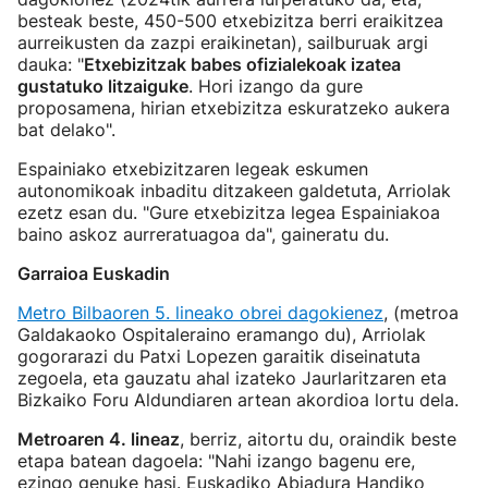
besteak beste, 450-500 etxebizitza berri eraikitzea
aurreikusten da zazpi eraikinetan), sailburuak argi
dauka: "
Etxebizitzak babes ofizialekoak izatea
gustatuko litzaiguke
. Hori izango da gure
proposamena, hirian etxebizitza eskuratzeko aukera
bat delako".
Espainiako etxebizitzaren legeak eskumen
autonomikoak inbaditu ditzakeen galdetuta, Arriolak
ezetz esan du. "Gure etxebizitza legea Espainiakoa
baino askoz aurreratuagoa da", gaineratu du.
Garraioa Euskadin
Metro Bilbaoren 5. lineako obrei dagokienez
, (metroa
Galdakaoko Ospitaleraino eramango du), Arriolak
gogorarazi du Patxi Lopezen garaitik diseinatuta
zegoela, eta gauzatu ahal izateko Jaurlaritzaren eta
Bizkaiko Foru Aldundiaren artean akordioa lortu dela.
Metroaren 4. lineaz
, berriz, aitortu du, oraindik beste
etapa batean dagoela: "Nahi izango bagenu ere,
ezingo genuke hasi. Euskadiko Abiadura Handiko