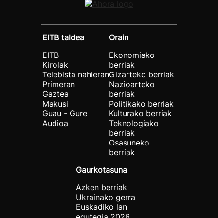
EITB taldea
Orain
EITB
Ekonomiako
Kirolak
berriak
Telebista nahieran
Gizarteko berriak
Primeran
Nazioarteko
Gaztea
berriak
Makusi
Politikako berriak
Guau - Gure
Kulturako berriak
Audioa
Teknologiako
berriak
Osasuneko
berriak
Gaurkotasuna
Azken berriak
Ukrainako gerra
Euskadiko lan
egutegia 2026