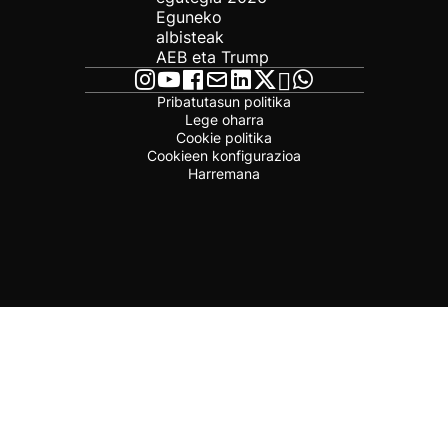
Eguneko
albisteak
AEB eta Trump
Pribatutasun politika
Lege oharra
Cookie politika
Cookieen konfigurazioa
Harremana