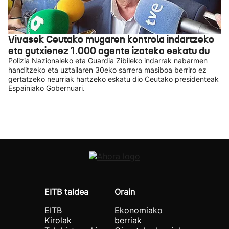
Vivasek Ceutako mugaren kontrola indartzeko
eta gutxienez 1.000 agente izateko eskatu du
Polizia Nazionaleko eta Guardia Zibileko indarrak nabarmen
handitzeko eta uztailaren 30eko sarrera masiboa berriro ez
gertatzeko neurriak hartzeko eskatu dio Ceutako presidenteak
Espainiako Gobernuari.
EITB taldea
Orain
EITB
Ekonomiako
Kirolak
berriak