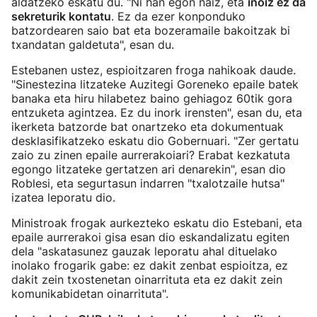
aldatzeko eskatu du. "Ni han egon naiz, eta
inoiz ez da
sekreturik kontatu
. Ez da ezer konponduko
batzordearen saio bat eta bozeramaile bakoitzak bi
txandatan galdetuta", esan du.
Estebanen ustez, espioitzaren froga nahikoak daude.
"Sinestezina litzateke Auzitegi Goreneko epaile batek
banaka eta hiru hilabetez baino gehiagoz 60tik gora
entzuketa agintzea. Ez du inork irensten", esan du, eta
ikerketa batzorde bat onartzeko eta dokumentuak
desklasifikatzeko eskatu dio Gobernuari. "Zer gertatu
zaio zu zinen epaile aurrerakoiari? Erabat kezkatuta
egongo litzateke gertatzen ari denarekin", esan dio
Roblesi, eta segurtasun indarren "txalotzaile hutsa"
izatea leporatu dio.
Ministroak frogak aurkezteko eskatu dio Estebani, eta
epaile aurrerakoi gisa esan dio eskandalizatu egiten
dela "askatasunez gauzak leporatu ahal dituelako
inolako frogarik gabe: ez dakit zenbat espioitza, ez
dakit zein txostenetan oinarrituta eta ez dakit zein
komunikabidetan oinarrituta".