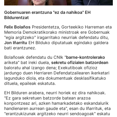
Gobernuaren erantzuna "ez da nahikoa" EH
Bildurentzat
Felix Bolaños
Presidentetza, Gorteekiko Harreman eta
Memoria Demokratikorako ministroak ere Gobernuak
"egia argitzeko" iragarritako neurriak defendatu ditu,
Jon Iñarritu
EH Bilduko diputatuak egindako galdera
bati erantzunez.
Bolañosek defendatu du CNIk "
barne-kontrolerako
ariketa" bat ireki duela,
sekretu ofizialen batzordean
baloratu ahal izango dena; Exekutiboak ofizioz
jardungo duen Herriaren Defendatzailearen ikerketari
lagunduko diola, eta dokumentuak desklasifikatuko
dituela, epaileak eskatuta.
EH Bilduren arabera, neurri horiek ez dira nahikoak.
"Ez gara sekretuen batzorde batean arazoa
konpontzeaz ari, azken hamarkadetako eskandalurik
handienaren aurrean gaude eta", esan du Iñarrituk, eta
"erantzukizunak argitzeko neurri sendoagoak" eskatu