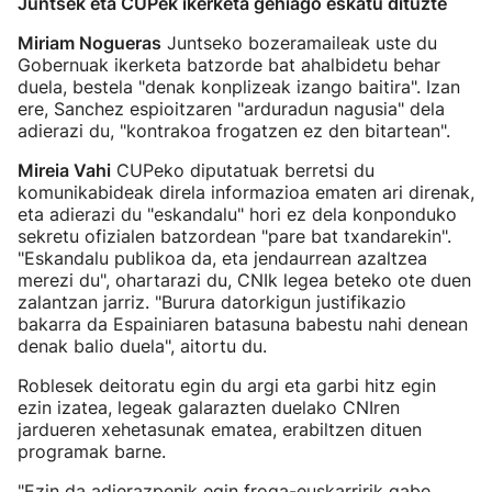
Juntsek eta CUPek ikerketa gehiago eskatu dituzte
Miriam Nogueras
Juntseko bozeramaileak uste du
Gobernuak ikerketa batzorde bat ahalbidetu behar
duela, bestela "denak konplizeak izango baitira". Izan
ere, Sanchez espioitzaren "arduradun nagusia" dela
adierazi du, "kontrakoa frogatzen ez den bitartean".
Mireia Vahi
CUPeko diputatuak berretsi du
komunikabideak direla informazioa ematen ari direnak,
eta adierazi du "eskandalu" hori ez dela konponduko
sekretu ofizialen batzordean "pare bat txandarekin".
"Eskandalu publikoa da, eta jendaurrean azaltzea
merezi du", ohartarazi du, CNIk legea beteko ote duen
zalantzan jarriz. "Burura datorkigun justifikazio
bakarra da Espainiaren batasuna babestu nahi denean
denak balio duela", aitortu du.
Roblesek deitoratu egin du argi eta garbi hitz egin
ezin izatea, legeak galarazten duelako CNIren
jardueren xehetasunak ematea, erabiltzen dituen
programak barne.
"Ezin da adierazpenik egin froga-euskarririk gabe.