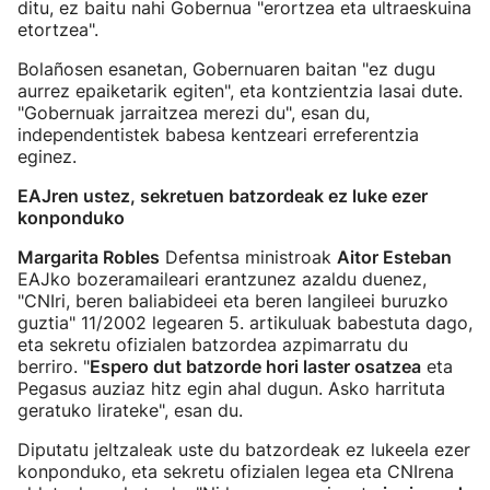
ditu, ez baitu nahi Gobernua "erortzea eta ultraeskuina
etortzea".
Bolañosen esanetan, Gobernuaren baitan "ez dugu
aurrez epaiketarik egiten", eta kontzientzia lasai dute.
"Gobernuak jarraitzea merezi du", esan du,
independentistek babesa kentzeari erreferentzia
eginez.
EAJren ustez, sekretuen batzordeak ez luke ezer
konponduko
Margarita Robles
Defentsa ministroak
Aitor Esteban
EAJko bozeramaileari erantzunez azaldu duenez,
"CNIri, beren baliabideei eta beren langileei buruzko
guztia" 11/2002 legearen 5. artikuluak babestuta dago,
eta sekretu ofizialen batzordea azpimarratu du
berriro. "
Espero dut batzorde hori laster osatzea
eta
Pegasus auziaz hitz egin ahal dugun. Asko harrituta
geratuko lirateke", esan du.
Diputatu jeltzaleak uste du batzordeak ez lukeela ezer
konponduko, eta sekretu ofizialen legea eta CNIrena