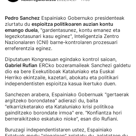
Pedro Sanchez
Espainiako Gobernuko presidenteak
ziurtatu du
espioitza politikoaren auzian kontu
emango duela
, "gardentasunez, kontu emanez eta
legezkotasunari kasu eginez", Inteligentzia Zentro
Nazionalaren (CNI) barne-kontrolaren prozesuari
erreferentzia eginez.
Diputatuen Kongresuan egindako kontrol saioan,
Gabriel Rufian
ERCko bozeramaileak Sanchezi galdetu
dio ea bere Exekutiboak Kataluniako eta Euskal
Herriko ekintzaile, kazetari, abokatu eta politikari
independentisten espioitza kasua ikertuko duen.
Sanchezen arabera, Espainiako Gobernuak "gertaerak
argitzeko borondatea" adierazi du, baita
"elkarrizketarako eta Kataluniako krisi politikoa
gainditzeko borondate irmoa" ere. "Konfiantza hori
berreraikitzeko eskatuko nioke", esan dio Rufiani.
Buruzagi independentistaren ustez, Espainiako
Estatuak modu "alegalean" zelatatu du, zelatatzen du