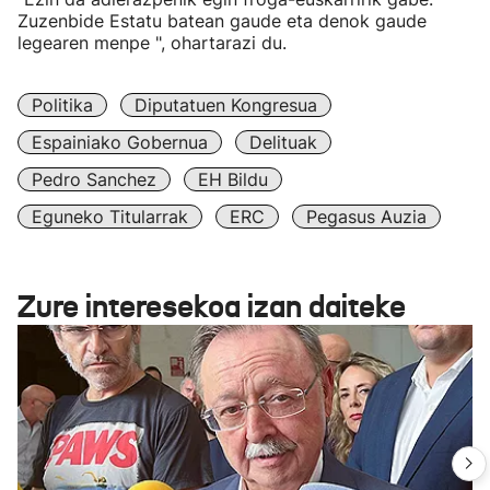
Zuzenbide Estatu batean gaude eta denok gaude
legearen menpe ", ohartarazi du.
Politika
Diputatuen Kongresua
Espainiako Gobernua
Delituak
Pedro Sanchez
EH Bildu
Eguneko Titularrak
ERC
Pegasus Auzia
Zure interesekoa izan daiteke