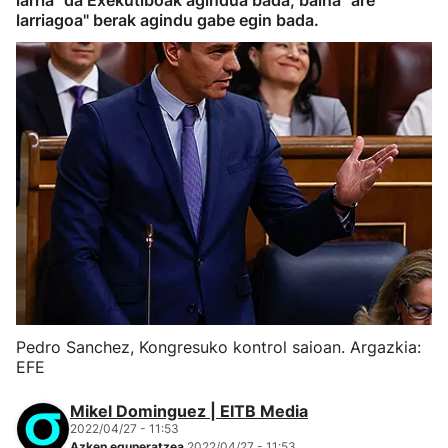
larria" da Exekutiboak agindua bada, baina "are
larriagoa" berak agindu gabe egin bada.
Pedro Sanchez, Kongresuko kontrol saioan. Argazkia:
EFE
Mikel Dominguez | EITB Media
2022/04/27 - 11:53
Azken eguneratzea
2022/04/27 - 11:53