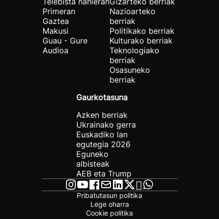
Telebista nahieran
Gizarteko berriak
Primeran
Nazioarteko
Gaztea
berriak
Makusi
Politikako berriak
Guau - Gure
Kulturako berriak
Audioa
Teknologiako
berriak
Osasuneko
berriak
Gaurkotasuna
Azken berriak
Ukrainako gerra
Euskadiko lan
egutegia 2026
Eguneko
albisteak
AEB eta Trump
Pribatutasun politika
Lege oharra
Cookie politika