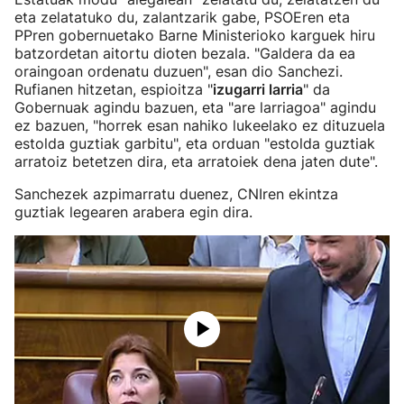
eta zelatatuko du, zalantzarik gabe, PSOEren eta
PPren gobernuetako Barne Ministerioko karguek hiru
batzordetan aitortu dioten bezala. "Galdera da ea
oraingoan ordenatu duzuen", esan dio Sanchezi.
Rufianen hitzetan, espioitza "
izugarri larria
" da
Gobernuak agindu bazuen, eta "are larriagoa" agindu
ez bazuen, "horrek esan nahiko lukeelako ez dituzuela
estolda guztiak garbitu", eta orduan "estolda guztiak
arratoiz betetzen dira, eta arratoiek dena jaten dute".
Sanchezek azpimarratu duenez, CNIren ekintza
guztiak legearen arabera egin dira.