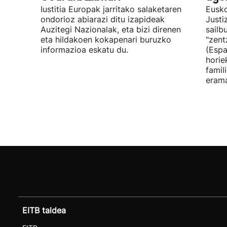
Iustitia Europak jarritako salaketaren
Eusko
ondorioz abiarazi ditu izapideak
Justi
Auzitegi Nazionalak, eta bizi direnen
sailb
eta hildakoen kokapenari buruzko
"zent
informazioa eskatu du.
(Espa
horie
famil
erama
EITB taldea