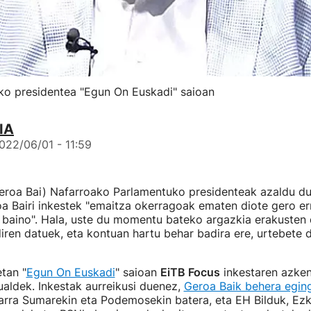
ko presidentea "Egun On Euskadi" saioan
IA
022/06/01 - 11:59
roa Bai) Nafarroako Parlamentuko presidenteak azaldu du
oa Bairi inkestek "emaitza okerragoak ematen diote gero er
 baino". Hala, uste du momentu bateko argazkia erakusten 
iren datuek, eta kontuan hartu behar badira ere, urtebete d
tan "
Egun On Euskadi
" saioan
EiTB Focus
inkestaren azke
ualdek. Inkestak aurreikusi duenez,
Geroa Baik behera egin
arra Sumarekin eta Podemosekin batera, eta EH Bilduk, Ezk