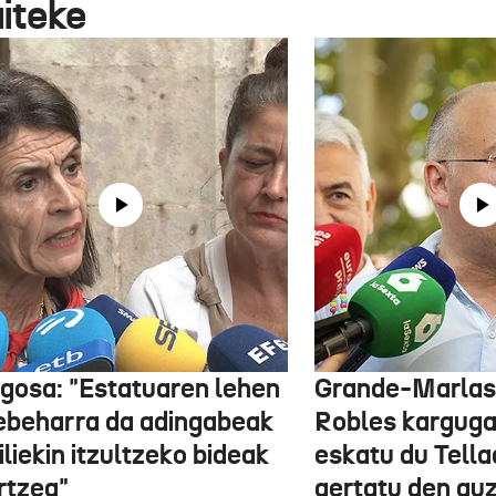
aiteke
gosa: "Estatuaren lehen
Grande-Marlas
ebeharra da adingabeak
Robles kargug
liekin itzultzeko bideak
eskatu du Tella
rtzea"
gertatu den guz