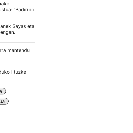
roako
stua: "Badirudi
ranek Sayas eta
rengan.
arra mantendu
duko lituzke
a
ua