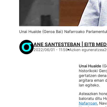
Unai Hualde (Geroa Bai) Nafarroako Parlamentu
ANE SANTESTEBAN | EITB MED
2022/06/01 - 11:59
Azken eguneratzea
2
Unai Hualde
(Ge
historikoki Ger
gertatzen dena
argitara eman d
lan egiteko.
Asteazken hone
baloratu ditu H
Nafarroan
, Nav