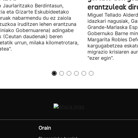
 Jaurlaritzako Berdintasun,
erantzuleak dir
zia eta Gizarte Eskubideetako
Miguel Tellado Alderd
uruak nabarmendu du ez zaiola
idazkari nagusiak, Ga
zuzkoa iruditzen lehen erantzuna
Grande-Marlaska Esp
iniako Gobernuarena) adingabe
Gobernuko Barne mini
k (Ceutan daudenak) beren
Margarita Robles Def
ietatik urrun, milaka kilometrotara,
kargugabetzea eskat
tea".
migrazio krisiaren au
"ezer egin".
Orain