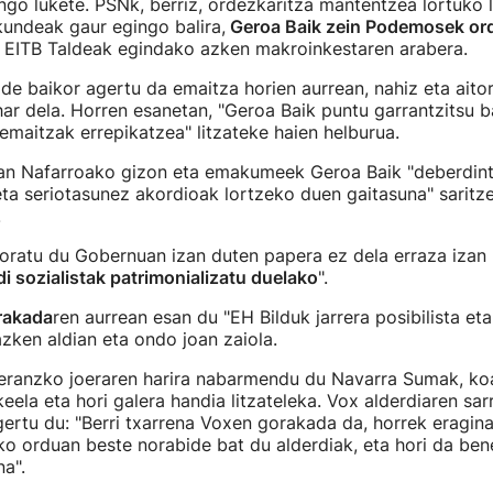
go lukete. PSNk, berriz, ordezkaritza mantentzea lortuko 
kundeak gaur egingo balira,
Geroa Baik zein Podemosek ord
, EITB Taldeak egindako azken makroinkestaren arabera.
de baikor agertu da emaitza horien aurrean, nahiz eta aito
ar dela. Horren esanetan, "Geroa Baik puntu garrantzitsu 
emaitzak errepikatzea" litzateke haien helburua.
n Nafarroako gizon eta emakumeek Geroa Baik "deberdint
ta seriotasunez akordioak lortzeko duen gaitasuna" saritz
.
ratu du Gobernuan izan duten papera ez dela erraza izan 
di sozialistak patrimonializatu duelako
".
rakada
ren aurrean esan du "EH Bilduk jarrera posibilista eta
azken aldian eta ondo joan zaiola.
eranzko joeraren harira nabarmendu du Navarra Sumak, ko
eela eta hori galera handia litzateleka. Vox alderdiaren sar
gertu du: "Berri txarrena Voxen gorakada da, horrek eragina
ako orduan beste norabide bat du alderdiak, eta hori da be
na".