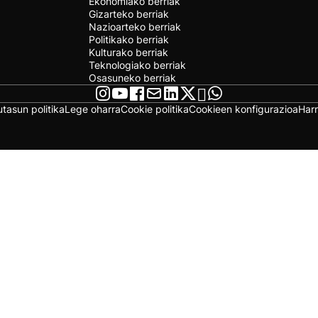
Ekonomiako berriak
Gizarteko berriak
Nazioarteko berriak
Politikako berriak
Kulturako berriak
Teknologiako berriak
Osasuneko berriak
utasun politika
Lege oharra
Cookie politika
Cookieen konfigurazioa
Har