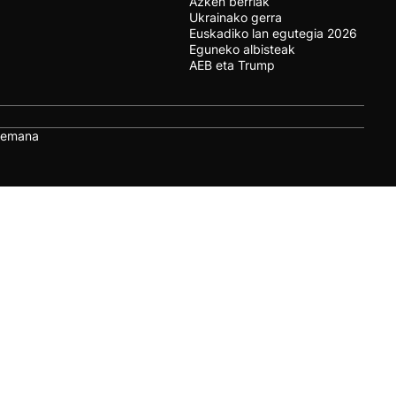
Azken berriak
Ukrainako gerra
Euskadiko lan egutegia 2026
Eguneko albisteak
AEB eta Trump
remana