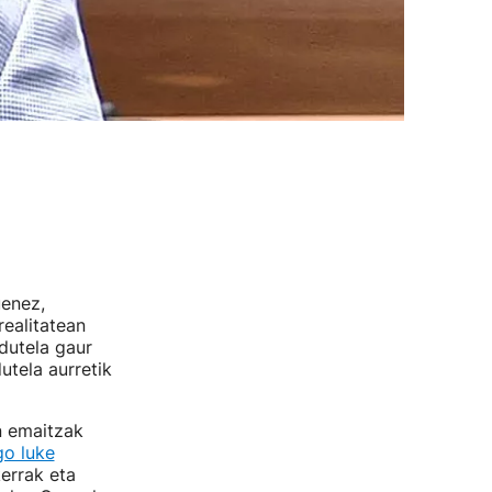
enez,
realitatean
dutela gaur
utela aurretik
n emaitzak
go luke
errak eta