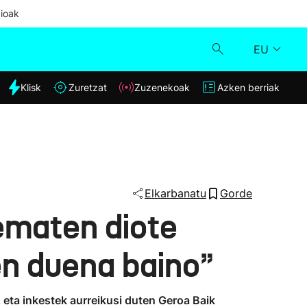
ioak
EU
dia
Klisk
Zuretzat
Zuzenekoak
Azken berriak
Klisk
Zuzenekoak
Zuretzat
Elkarbanatu
Gorde
ematen diote
Azken berriak
en duena baino”
eta inkestek aurreikusi duten Geroa Baik