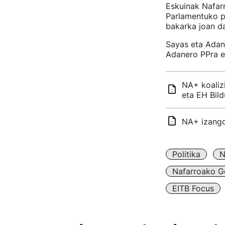
Eskuinak Nafarr
Parlamentuko p
bakarka joan da
Sayas eta Adan
Adanero PPra e
NA+ koaliz
eta EH Bild
NA+ izango 
Politika
N
Nafarroako G
EITB Focus