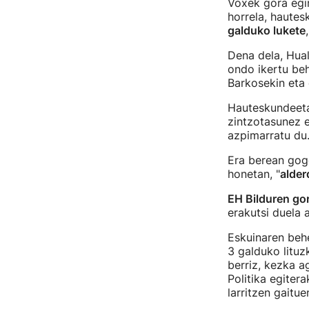
Voxek gora egin
horrela, hautes
galduko lukete
Dena dela, Hual
ondo ikertu beh
Barkosekin eta 
Hauteskundeeta
zintzotasunez e
azpimarratu du
Era berean gogo
honetan, "
alder
EH Bilduren go
erakutsi duela 
Eskuinaren beh
3 galduko lituzk
berriz, kezka a
Politika egiter
larritzen gaitue