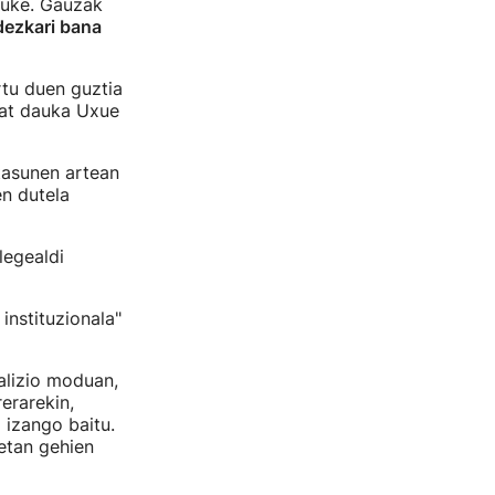
luke. Gauzak
ezkari bana
rtu duen guztia
bat dauka Uxue
asunen artean
en dutela
legealdi
 instituzionala"
alizio moduan,
rerarekin,
 izango baitu.
netan gehien