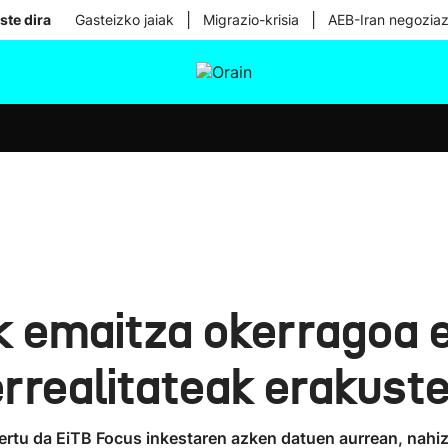
|
|
ste dira
Gasteizko jaiak
Migrazio-krisia
AEB-Iran negoziaz
tura
Ikusmiran
Egural
Osasuna
Teknologia
k emaitza okerragoa 
errealitateak erakust
rtu da EiTB Focus inkestaren azken datuen aurrean, nahiz 