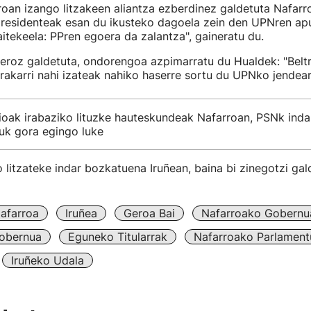
oan izango litzakeen aliantza ezberdinez galdetuta Nafar
residenteak esan du ikusteko dagoela zein den UPNren apu
itekeela: PPren egoera da zalantza", gaineratu du.
eroz galdetuta, ondorengoa azpimarratu du Hualdek: "Belt
rakarri nahi izateak nahiko haserre sortu du UPNko jendea
ioak irabaziko lituzke hauteskundeak Nafarroan, PSNk ind
uk gora egingo luke
litzateke indar bozkatuena Iruñean, baina bi zinegotzi gal
afarroa
Iruñea
Geroa Bai
Nafarroako Gobernu
obernua
Eguneko Titularrak
Nafarroako Parlament
Iruñeko Udala