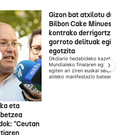
Gizon bat atxilotu dute,
Bilbon Cake Minuesaren
kontrako derrigortze eta
gorroto delituak egitea
egotzita
Okdiario hedabideko kazetaria
Mundialeko finalaren egunean Bilbon
egiten ari ziren euskal selekzioaren
aldeko manifestazio batean zegoen.
ka eta
abetzea
dok: "Ceutan
tiaren