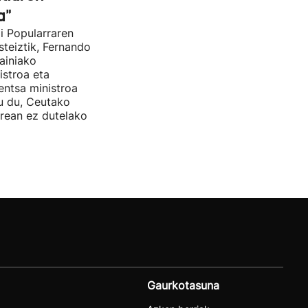
a"
i Popularraren
steiztik, Fernando
ainiako
stroa eta
entsa ministroa
u du, Ceutako
rrean ez dutelako
Gaurkotasuna