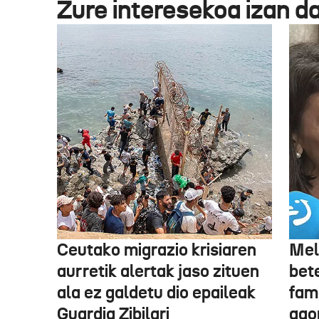
Zure interesekoa izan d
Ceutako migrazio krisiaren
Mel
aurretik alertak jaso zituen
bet
ala ez galdetu dio epaileak
fami
Guardia Zibilari
ago