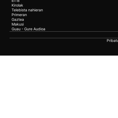
EITB
Kirolak
Telebista nahieran
Primeran
Gaztea
Makusi
Guau - Gure Audioa
Pribat