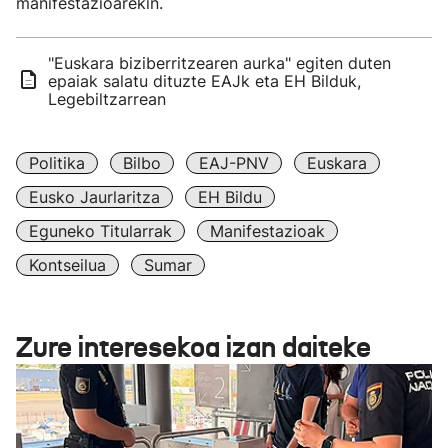
manifestazioarekin.
"Euskara biziberritzearen aurka" egiten duten
epaiak salatu dituzte EAJk eta EH Bilduk,
Legebiltzarrean
Politika
Bilbo
EAJ-PNV
Euskara
Eusko Jaurlaritza
EH Bildu
Eguneko Titularrak
Manifestazioak
Kontseilua
Sumar
Zure interesekoa izan daiteke