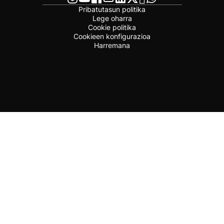
Pribatutasun politika
Lege oharra
Cookie politika
Cookieen konfigurazioa
Harremana