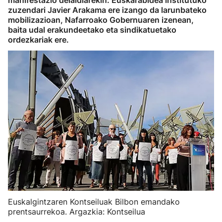
manifestazio deialdiarekin. Euskarabidea institutuko
zuzendari Javier Arakama ere izango da larunbateko
mobilizazioan, Nafarroako Gobernuaren izenean,
baita udal erakundeetako eta sindikatuetako
ordezkariak ere.
Euskalgintzaren Kontseiluak Bilbon emandako
prentsaurrekoa. Argazkia: Kontseilua