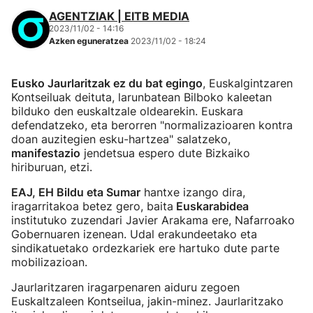
AGENTZIAK | EITB MEDIA
2023/11/02 - 14:16
Azken eguneratzea
2023/11/02 - 18:24
Eusko Jaurlaritzak ez du bat egingo
, Euskalgintzaren
Kontseiluak deituta, larunbatean Bilboko kaleetan
bilduko den euskaltzale oldearekin. Euskara
defendatzeko, eta berorren "normalizazioaren kontra
doan auzitegien esku-hartzea" salatzeko,
manifestazio
jendetsua espero dute Bizkaiko
hiriburuan, etzi.
EAJ, EH Bildu eta Sumar
hantxe izango dira,
iragarritakoa betez gero, baita
Euskarabidea
institutuko zuzendari Javier Arakama ere, Nafarroako
Gobernuaren izenean. Udal erakundeetako eta
sindikatuetako ordezkariek ere hartuko dute parte
mobilizazioan.
Jaurlaritzaren iragarpenaren aiduru zegoen
Euskaltzaleen Kontseilua, jakin-minez. Jaurlaritzako