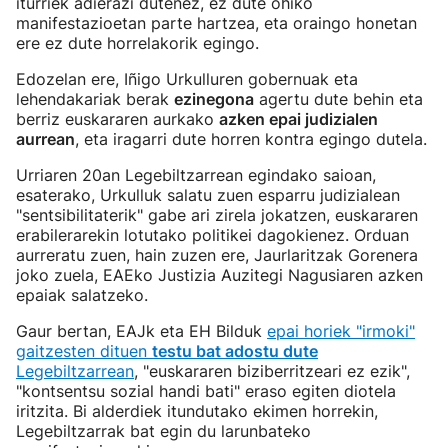
iturriek adierazi dutenez, ez dute ohiko
manifestazioetan parte hartzea, eta oraingo honetan
ere ez dute horrelakorik egingo.
Edozelan ere, Iñigo Urkulluren gobernuak eta
lehendakariak berak
ezinegona
agertu dute behin eta
berriz euskararen aurkako
azken epai judizialen
aurrean
, eta iragarri dute horren kontra egingo dutela.
Urriaren 20an Legebiltzarrean egindako saioan,
esaterako, Urkulluk salatu zuen esparru judizialean
"sentsibilitaterik" gabe ari zirela jokatzen, euskararen
erabilerarekin lotutako politikei dagokienez. Orduan
aurreratu zuen, hain zuzen ere, Jaurlaritzak Gorenera
joko zuela, EAEko Justizia Auzitegi Nagusiaren azken
epaiak salatzeko.
Gaur bertan, EAJk eta EH Bilduk
epai horiek "irmoki"
gaitzesten dituen
testu bat adostu dute
Legebiltzarrean
, "euskararen biziberritzeari ez ezik",
"kontsentsu sozial handi bati" eraso egiten diotela
iritzita. Bi alderdiek itundutako ekimen horrekin,
Legebiltzarrak bat egin du larunbateko