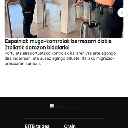
Espainiak muga-kontrolak berrezarri dizkie
Italiatik datozen bidaiariei
Portu eta aireportuetako kontrolak irailaren 7ra arte egongo
dira indarrean, eta ausaz egingo dituzte, Italiako migrazio-
presioaren aurrean.
EITB taldea
Orain