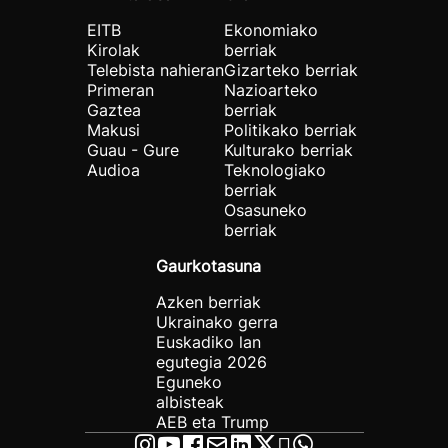
EITB
Ekonomiako
Kirolak
berriak
Telebista nahieran
Gizarteko berriak
Primeran
Nazioarteko
Gaztea
berriak
Makusi
Politikako berriak
Guau - Gure
Kulturako berriak
Audioa
Teknologiako
berriak
Osasuneko
berriak
Gaurkotasuna
Azken berriak
Ukrainako gerra
Euskadiko lan
egutegia 2026
Eguneko
albisteak
AEB eta Trump