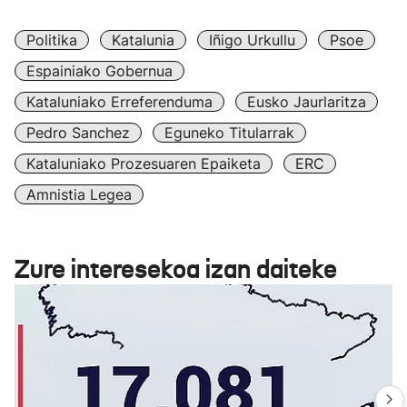
Politika
Katalunia
Iñigo Urkullu
Psoe
Espainiako Gobernua
Kataluniako Erreferenduma
Eusko Jaurlaritza
Pedro Sanchez
Eguneko Titularrak
Kataluniako Prozesuaren Epaiketa
ERC
Amnistia Legea
Zure interesekoa izan daiteke