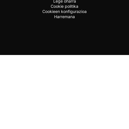
Lege oharra
Cookie politika
Cookieen konfigurazioa
Harremana