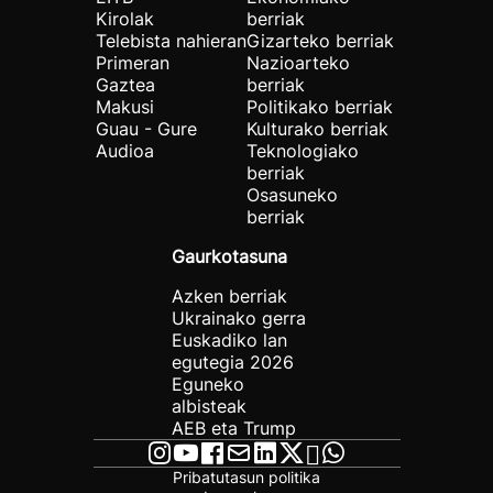
Kirolak
berriak
Telebista nahieran
Gizarteko berriak
Primeran
Nazioarteko
Gaztea
berriak
Makusi
Politikako berriak
Guau - Gure
Kulturako berriak
Audioa
Teknologiako
berriak
Osasuneko
berriak
Gaurkotasuna
Azken berriak
Ukrainako gerra
Euskadiko lan
egutegia 2026
Eguneko
albisteak
AEB eta Trump
Pribatutasun politika