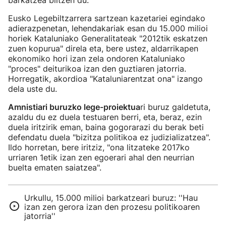
barkatzea biltzen du.
Eusko Legebiltzarrera sartzean kazetariei egindako
adierazpenetan, lehendakariak esan du 15.000 milioi
horiek Kataluniako Generalitateak "2012tik eskatzen
zuen kopurua" direla eta, bere ustez, aldarrikapen
ekonomiko hori izan zela ondoren Kataluniako
"proces" deiturikoa izan den guztiaren jatorria.
Horregatik, akordioa "Kataluniarentzat ona" izango
dela uste du.
Amnistiari buruzko lege-proiektua
ri buruz galdetuta,
azaldu du ez duela testuaren berri, eta, beraz, ezin
duela iritzirik eman, baina gogorarazi du berak beti
defendatu duela "bizitza politikoa ez judizializatzea".
Ildo horretan, bere iritziz, "ona litzateke 2017ko
urriaren 1etik izan zen egoerari ahal den neurrian
buelta ematen saiatzea".
Urkullu, 15.000 milioi barkatzeari buruz: ''Hau
izan zen gerora izan den prozesu politikoaren
jatorria''