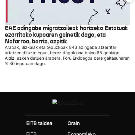
EAE adingabe migratzaileak hartzeko Estatuak
ezarritako kupoaren gainetik dago, eta
Nafarroa, berriz, azpitik
Arabak, Bizkaiak eta Gipuzkoak 843 adingabe atzerritar
artatzen dituzte egun, berez dagokiona baino 65 gehiago.
Aldiz, azken datuen arabera, Foru Erkidegoa bere gaitasunaren
% 30 inguruan dago.
EITB taldea
Orain
EITB
Ekonomiako