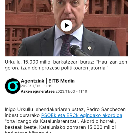
Urkullu, 15.000 milioi barkatzeari buruz: ''Hau izan zen
gerora izan den prozesu politikoaren jatorria''
Agentziak | EITB Media
2023/11/03 - 11:19
Azken eguneratzea
2023/11/03 - 11:19
Iñigo Urkullu lehendakariaren ustez, Pedro Sanchezen
inbestidurarako
PSOEk eta ERCk egindako akordioa
"ona izango da Kataluniarentzat". Akordio horrek,
besteak beste, Kataluniako zorraren 15.000 milioi