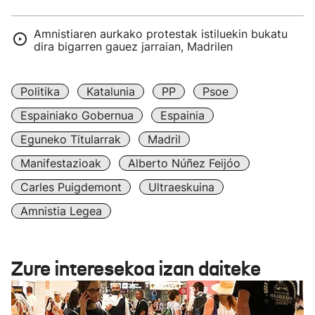
Amnistiaren aurkako protestak istiluekin bukatu
dira bigarren gauez jarraian, Madrilen
Politika
Katalunia
PP
Psoe
Espainiako Gobernua
Espainia
Eguneko Titularrak
Madril
Manifestazioak
Alberto Núñez Feijóo
Carles Puigdemont
Ultraeskuina
Amnistia Legea
Zure interesekoa izan daiteke