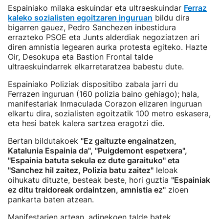
Espainiako milaka eskuindar eta ultraeskuindar
Ferraz
kaleko sozialisten egoitzaren inguruan
bildu dira
bigarren gauez, Pedro Sanchezen inbestidura
errazteko PSOE eta Junts alderdiak negoziatzen ari
diren amnistia legearen aurka protesta egiteko. Hazte
Oir, Desokupa eta Bastion Frontal talde
ultraeskuindarrek elkarretaratzea babestu dute.
Espainiako Poliziak dispositibo zabala jarri du
Ferrazen inguruan (160 polizia baino gehiago); hala,
manifestariak Inmaculada Corazon elizaren inguruan
elkartu dira, sozialisten egoitzatik 100 metro eskasera,
eta hesi batek kalera sartzea eragotzi die.
Bertan bildutakoek
"Ez gaituzte engainatzen,
Katalunia Espainia da", "Puigdemont espetxera",
"Espainia batuta sekula ez dute garaituko" eta
"Sanchez hil zaitez, Polizia batu zaitez"
leloak
oihukatu dituzte, besteak beste, hori guztia
"Espainiak
ez ditu traidoreak ordaintzen, amnistia ez"
zioen
pankarta baten atzean.
Manifestarien artean, adinekoen talde batek