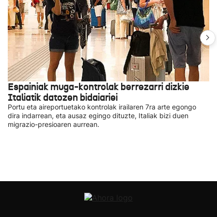
Espainiak muga-kontrolak berrezarri dizkie
Italiatik datozen bidaiariei
Portu eta aireportuetako kontrolak irailaren 7ra arte egongo
dira indarrean, eta ausaz egingo dituzte, Italiak bizi duen
migrazio-presioaren aurrean.