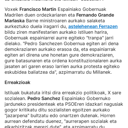
Voxek
Francisco Martin
Espainiako Gobernuak
Madrilen duen ordezkariaren eta
Fernando Grande
Marlaska
Barne ministroaren aurkako salaketa
aurkeztuko duela iragarri du,
astelehenean Ferrazen
bildu ziren manifestarien aurkako istiluen harira,
Gobernuak espainiarrei aurre egiteko "tranpa" jarri
dielako. "Pedro Sanchezen Gobernua egiten ari dena
demokraziaren aurkako erasoa da, eta espainiarrak
egiten ari direna une honetan gure demokraziaren,
gure batasunaren eta ordena konstituzionalaren aurka
jasaten ari garen eraso larrien aurka protesta egiteko
eskubidea baliatzea da", azpimarratu du Millanek.
Erreakzioak
Istiluak bukatuta iritsi dira erreakzio politikoak, X sare
sozialean.
Pedro Sanchez
Espainiako Gobernuko
jarduneko presidenteak eta PSOEren idazkari nagusiak
gogor kritikatu ditu sozialisten egoitzen aurkako
"jazarpena" bultzatu edo onartzen dutenak. Horren
aurrean defendatu duenez, "aurrerapen sozialak eta
elkarbizitzak merezi dute", eta azpimarratu du