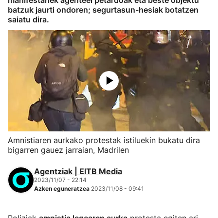
manifestariek agenteei petardoak eta beste objektu
batzuk jaurti ondoren; segurtasun-hesiak botatzen
saiatu dira.
Amnistiaren aurkako protestak istiluekin bukatu dira
bigarren gauez jarraian, Madrilen
Agentziak | EITB Media
2023/11/07 - 22:14
Azken eguneratzea
2023/11/08 - 09:41