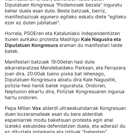
Diputatuen Kongresua "Podemosek bezala" inguratu
behar duela esan dute. Beste batzuek, berriz,
manifestazioak egunero egiteko eskatu diete "egiteko
ezer ez duten jubilatuei".
Horrela, PSOEren eta Kataluniako independentisten
itunen aurkako protesta Madrilgo
Kale Nagusira eta
Diputatuen Kongresura
eraman du manifestari talde
batek.
Manifestari batzuek 19:00etan hasi dute
elkarretaratzea Mendebaldeko Parkean, eta Ferrazera
joan dira. 20:00ak baino pixka bat lehenago,
Diputatuen Kongresura abiatu dira Kale Nagusitik,
polizia-hesi handi batek inguratuta. Ondoren,
Neptunon elkartu dira, Poliziak Kongresuaren ingurua
hartu ondoren.
Pepa Millan
Vox
alderdi ultraeskuindarrak Kongresuan
duen bozeramaileak esan du bere alderdiak
espainiarrek modu baketsuan protesta egin ahal
izateko eskubidea defendatzen duela, eta adierazi du
ez dituztela indarkeria eta istiluak "babesten".