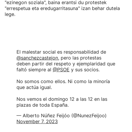
"ezinegon soziala", baina erantsi du protestek
"errespetua eta eredugarritasuna" izan behar dutela
lege.
El malestar social es responsabilidad de
@sanchezcastejon
, pero las protestas
deben partir del respeto y ejemplaridad que
faltó siempre al
@PSOE
y sus socios.
No somos como ellos. Ni como la minoría
que actúa igual.
Nos vemos el domingo 12 a las 12 en las
plazas de toda España.
— Alberto Núñez Feijóo (@NunezFeijoo)
November 7, 2023