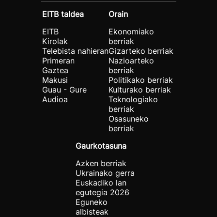
EITB taldea
Orain
EITB
Ekonomiako
Kirolak
berriak
Telebista nahieran
Gizarteko berriak
Primeran
Nazioarteko
Gaztea
berriak
Makusi
Politikako berriak
Guau - Gure
Kulturako berriak
Audioa
Teknologiako
berriak
Osasuneko
berriak
Gaurkotasuna
Azken berriak
Ukrainako gerra
Euskadiko lan
egutegia 2026
Eguneko
albisteak