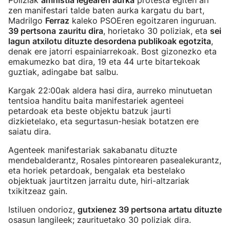
Poliziak
amnistia legearen aurka
protesta egiten ari
zen manifestari talde baten aurka kargatu du bart,
Madrilgo
Ferraz
kaleko PSOEren egoitzaren inguruan.
39 pertsona
zauritu dira
, horietako 30 poliziak, eta
sei
lagun atxilotu dituzte desordena publikoak egotzita
,
denak ere jatorri espainiarrekoak. Bost gizonezko eta
emakumezko bat dira, 19 eta 44 urte bitartekoak
guztiak, adingabe bat salbu.
Kargak 22:00ak aldera hasi dira, aurreko minutuetan
tentsioa handitu baita manifestariek agenteei
petardoak eta beste objektu batzuk jaurti
dizkietelako, eta segurtasun-hesiak botatzen ere
saiatu dira.
Agenteek manifestariak sakabanatu dituzte
mendebalderantz, Rosales pintorearen pasealekurantz,
eta horiek petardoak, bengalak eta bestelako
objektuak jaurtitzen jarraitu dute, hiri-altzariak
txikitzeaz gain.
Istiluen ondorioz,
gutxienez 39 pertsona artatu dituzte
osasun langileek; zaurituetako 30 poliziak dira.