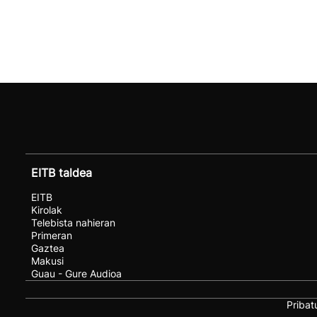
EITB taldea
EITB
Kirolak
Telebista nahieran
Primeran
Gaztea
Makusi
Guau - Gure Audioa
Pribat