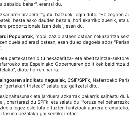
 zabaldu behar", erantsi du.
zkariaren arabera, "gutxi batzuek" egin dute. "Ez zegoen au
batek, beste asko dauden bezala, hori ekarriko zuenik, eta 
uera proportzionala izan dela", esan du.
erdi Popularrak
, mobilizazio asteen ostean nekazaritza sek
tzen duela adierazi ostean, esan du ez dagoela ados "Par
.
eta partekatzen ditu nekazaritza- eta abeltzaintza-sektor
afarroako eta Espainiako Gobernuaren politikek baldintza 
elako", diote horren harira.
aingoaren sindikatu nagusiak, CSIF/SPFk
, Nafarroako Par
 "gertakari tristeak" salatu eta gaitzetsi ditu.
fesionaltasunak eta jarduera azkarrak bakarrik saihestu du i
ea", ohartarazi du SPFk, eta salatu du "foruzainei beharrezk
kiela legez esleituta dituzten funtzioak aurrera eramateko,
urtasuna bezalako gai sentikorretan".