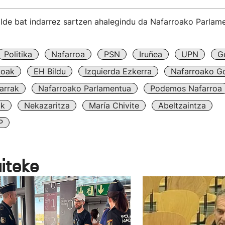
alde bat indarrez sartzen ahalegindu da Nafarroako Parlam
Politika
Nafarroa
PSN
Iruñea
UPN
G
koak
EH Bildu
Izquierda Ezkerra
Nafarroako G
arrak
Nafarroako Parlamentua
Podemos Nafarroa
ak
Nekazaritza
María Chivite
Abeltzaintza
P
aiteke