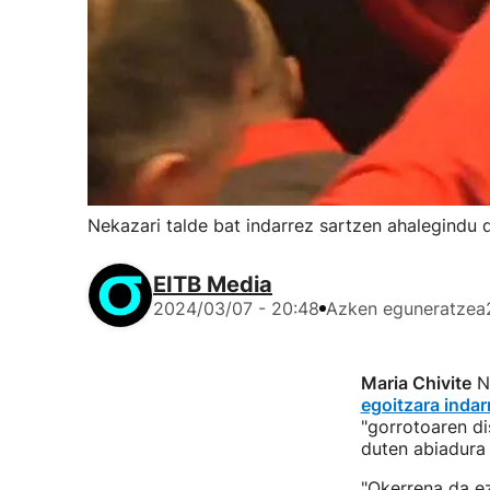
Nekazari talde bat indarrez sartzen ahalegindu
EITB Media
2024/03/07 - 20:48
Azken eguneratzea
Maria Chivite
Na
egoitzara indar
"gorrotoaren di
duten abiadura 
"Okerrena da ez