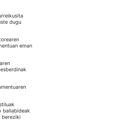
rreikusita
uste dugu
torearen
lamentuan eman
earen
desberdinak
lamentuaren
stiluak
o baliabideak
 bereziki