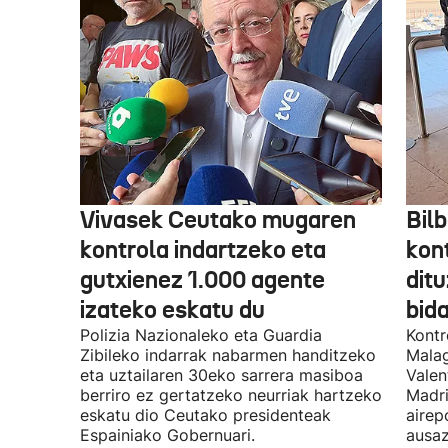
Vivasek Ceutako mugaren
Bil
kontrola indartzeko eta
kont
gutxienez 1.000 agente
ditu
izateko eskatu du
bida
Polizia Nazionaleko eta Guardia
Kontr
Zibileko indarrak nabarmen handitzeko
Malag
eta uztailaren 30eko sarrera masiboa
Valen
berriro ez gertatzeko neurriak hartzeko
Madri
eskatu dio Ceutako presidenteak
airep
Espainiako Gobernuari.
ausaz