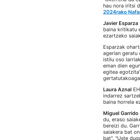
hau nora iritsi
2024rako Nafa
Javier Esparza
baina kritikatu
ezartzeko saiak
Esparzak oharta
agerian geratu
istilu oso larri
eman dien egune
egitea egotzita
gertatutakoagat
Laura Aznal
EH 
indarrez sartze
baina horrela e
Miguel Garrido
du, eraso saiak
bereizi du. Gar
saiakera bat o
bat". "Uste dug