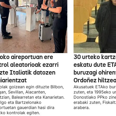
boko aireportuan ere
30 urteko kartz
rol aleatorioak ezarri
eskatu dute ET
zte Italiatik datozen
buruzagi ohiren
iarientzat
Ordoñez hiltzea
olak goizean egin dituzte Bilbon,
Akusatuek ETAko bur
an, Sevillan, Alacanten,
zuten, eta 1995eko ur
tzian, Balearretan eta Kanarietan.
Donostiako PPko zine
lgo eta Bartzelonako
erabaki zuten, Fiskal
ortuetan gauerdian hasi dira
arabera.
ko kontrolak egiten.