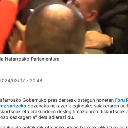
 da Nafarroako Parlamentura
2024/03/07 - 20:48
farroako Gobernuko presidenteak ostegun honetan
Foru 
rez sartzeko
dozenaka nekazarik egindako saiakeraren aurk
skurtsoak eta erakundeen deslegitimazioaren diskurtsoak a
oso kezkagarria" dela adierazi du.
 dakigula politikatik eta erakundeen barrutik elikatzen ar