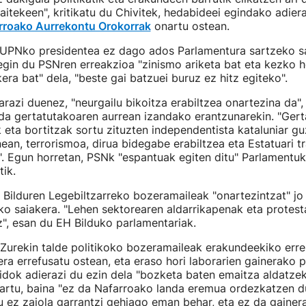
 daitekeen", kritikatu du Chivitek, hedabideei egindako adie
rroako Aurrekontu Orokorrak
onartu ostean.
UPNko presidentea ez dago ados Parlamentura sartzeko sa
 egin du PSNren erreakzioa "zinismo ariketa bat eta kezko h
era bat" dela, "beste gai batzuei buruz ez hitz egiteko".
razi duenez, "neurgailu bikoitza erabiltzea onartezina da", 
 da gertatutakoaren aurrean izandako erantzunarekin. "Ger
ak eta bortitzak sortu zituzten independentista kataluniar gu
an, terrorismoa, dirua bidegabe erabiltzea eta Estatuari tr
". Egun horretan, PSNk "espantuak egiten ditu" Parlamentu
ik.
Bilduren Legebiltzarreko bozeramaileak "onartezintzat" j
ko saiakera. "Lehen sektorearen aldarrikapenak eta protestak
z", esan du EH Bilduko parlamentariak.
Zurekin talde politikoko bozeramaileak erakundeekiko err
era errefusatu ostean, eta eraso hori laborarien gainerako p
ridok adierazi du ezin dela "bozketa baten emaitza aldatze
nartu, baina "ez da Nafarroako landa eremua ordezkatzen d
u ez zaiola garrantzi gehiago eman behar, eta ez da gainer