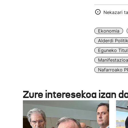
Nekazari t
Ekonomia
Alderdi Politi
Eguneko Titul
Manifestazio
Nafarroako P
Zure interesekoa izan d