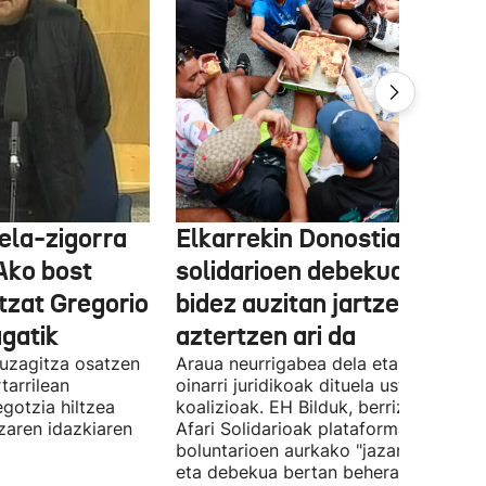
ela-zigorra
Elkarrekin Donostia afari
Ako bost
solidarioen debekua helegi
tzat Gregorio
bidez auzitan jartzea
gatik
aztertzen ari da
uzagitza osatzen
Araua neurrigabea dela eta zalantza
tarrilean
oinarri juridikoak dituela uste du
gotzia hiltzea
koalizioak. EH Bilduk, berriz, Kaleko
tzaren idazkiaren
Afari Solidarioak plataformako
boluntarioen aurkako "jazarpena" sal
eta debekua bertan behera uzteko