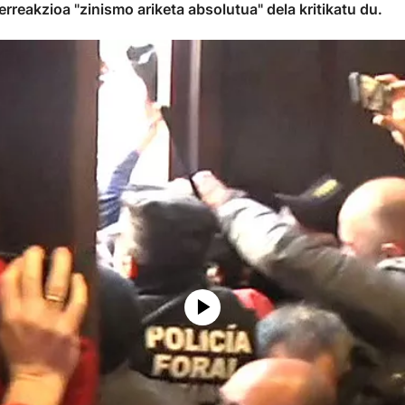
rreakzioa "zinismo ariketa absolutua" dela kritikatu du.