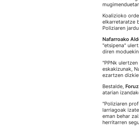
mugimenduetara
Koalizioko orde
elkarretaratze 
Poliziaren jard
Nafarroako Ald
"etsipena" uler
diren moduekin"
"PPNk ulertzen 
eskakizunak, N
ezartzen dizkiet
Bestalde,
Foruz
atarian izandako
"Poliziaren pro
larriagoak izat
eman behar zaiz
herritarren seg