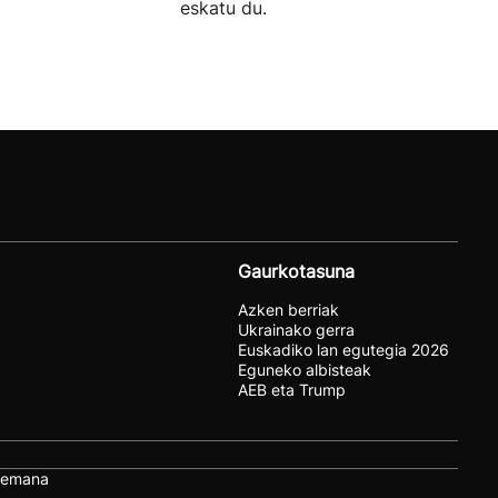
eskatu du.
Gaurkotasuna
Azken berriak
Ukrainako gerra
Euskadiko lan egutegia 2026
Eguneko albisteak
AEB eta Trump
remana