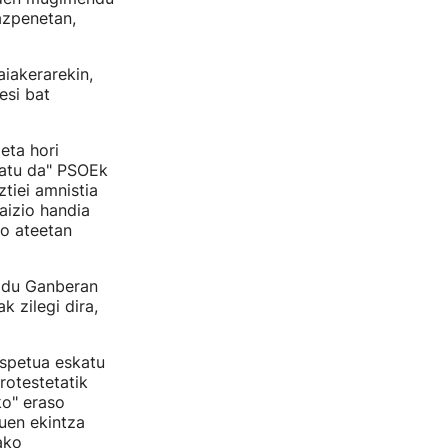
razpenetan,
iakerarekin,
esi bat
eta hori
tatu da" PSOEk
ztiei amnistia
aizio handia
ko ateetan
o du Ganberan
 zilegi dira,
espetua eskatu
rotestetatik
ko" eraso
uen ekintza
ako