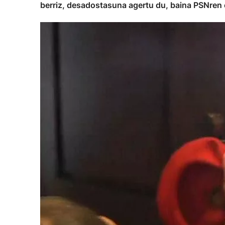
berriz, desadostasuna agertu du, baina PSNren e