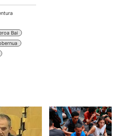
entura
eroa Bai
obernua