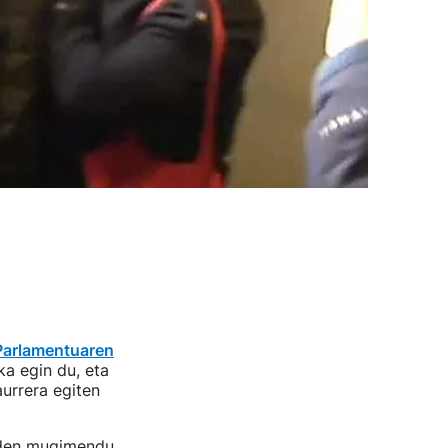
Parlamentuaren
a egin du, eta
urrera egiten
i den mugimendu