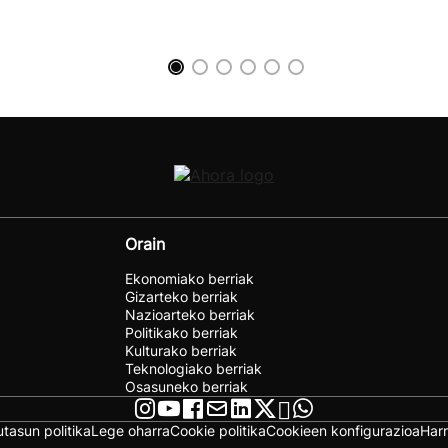
Orain
Ekonomiako berriak
Gizarteko berriak
Nazioarteko berriak
Politikako berriak
Kulturako berriak
Teknologiako berriak
Osasuneko berriak
utasun politika
Lege oharra
Cookie politika
Cookieen konfigurazioa
Har