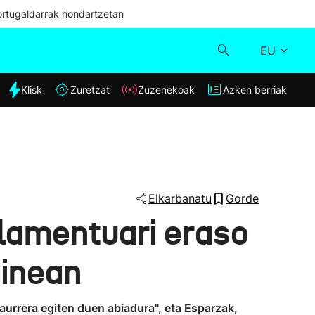
ortugaldarrak hondartzetan
EU
dia
Klisk
Zuretzat
Zuzenekoak
Azken berriak
Klisk
Zuzenekoak
Zuretzat
Elkarbanatu
Gorde
rlamentuari eraso
Azken berriak
dinean
aurrera egiten duen abiadura", eta Esparzak,