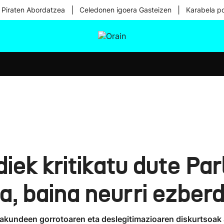
|
|
 Piraten Abordatzea
Celedonen igoera Gasteizen
Karabela p
tura
Ikusmiran
Egural
Osasuna
Teknologia
iek kritikatu dute Pa
na, baina neurri ezber
rakundeen gorrotoaren eta deslegitimazioaren diskurtsoak 