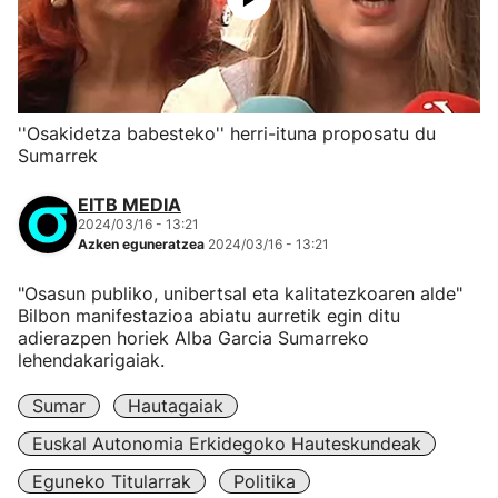
''Osakidetza babesteko'' herri-ituna proposatu du
Sumarrek
EITB MEDIA
2024/03/16 - 13:21
Azken eguneratzea
2024/03/16 - 13:21
"Osasun publiko, unibertsal eta kalitatezkoaren alde"
Bilbon manifestazioa abiatu aurretik egin ditu
adierazpen horiek Alba Garcia Sumarreko
lehendakarigaiak.
Sumar
Hautagaiak
Euskal Autonomia Erkidegoko Hauteskundeak
Eguneko Titularrak
Politika