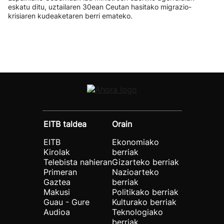
eskatu ditu, uztailaren 30ean Ceutan hasitako migrazio-
krisiaren kudeaketaren berri emateko.
EITB taldea
Orain
EITB
Ekonomiako
Kirolak
berriak
Telebista nahieran
Gizarteko berriak
Primeran
Nazioarteko
Gaztea
berriak
Makusi
Politikako berriak
Guau - Gure
Kulturako berriak
Audioa
Teknologiako
berriak