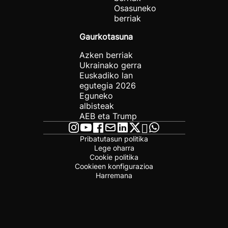
Osasuneko
berriak
Gaurkotasuna
Azken berriak
Ukrainako gerra
Euskadiko lan
egutegia 2026
Eguneko
albisteak
AEB eta Trump
Pribatutasun politika
Lege oharra
Cookie politika
Cookieen konfigurazioa
Harremana