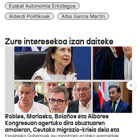
Euskal Autonomia Erkidegoa
Alderdi Politikoak
Alba Garcia Martin
Zure interesekoa izan daiteke
Robles, Marlaska, Bolaños eta Albares
Kongresuan agertuko dira abuztuaren
amaieran, Ceutako migrazio-krisia dela eta
Espainiako Gobernuak lau ministroen ezohiko agerraldiak