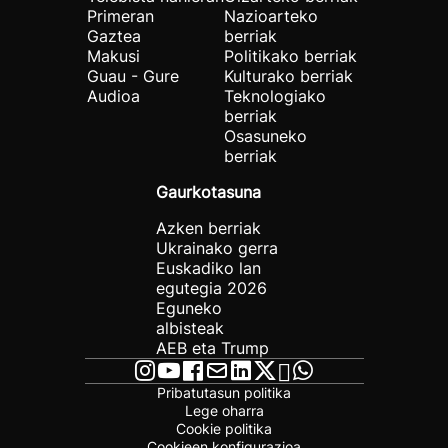
Primeran
Nazioarteko
Gaztea
berriak
Makusi
Politikako berriak
Guau - Gure
Kulturako berriak
Audioa
Teknologiako
berriak
Osasuneko
berriak
Gaurkotasuna
Azken berriak
Ukrainako gerra
Euskadiko lan
egutegia 2026
Eguneko
albisteak
AEB eta Trump
Pribatutasun politika
Lege oharra
Cookie politika
Cookieen konfigurazioa