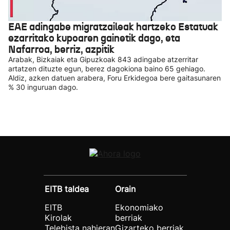
EAE adingabe migratzaileak hartzeko Estatuak
ezarritako kupoaren gainetik dago, eta
Nafarroa, berriz, azpitik
Arabak, Bizkaiak eta Gipuzkoak 843 adingabe atzerritar
artatzen dituzte egun, berez dagokiona baino 65 gehiago.
Aldiz, azken datuen arabera, Foru Erkidegoa bere gaitasunaren
% 30 inguruan dago.
EITB taldea
Orain
EITB
Ekonomiako
Kirolak
berriak
Telebista nahieran
Gizarteko berriak