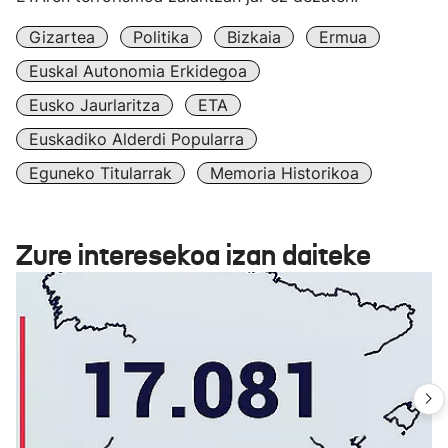
Gizartea
Politika
Bizkaia
Ermua
Euskal Autonomia Erkidegoa
Eusko Jaurlaritza
ETA
Euskadiko Alderdi Popularra
Eguneko Titularrak
Memoria Historikoa
Zure interesekoa izan daiteke