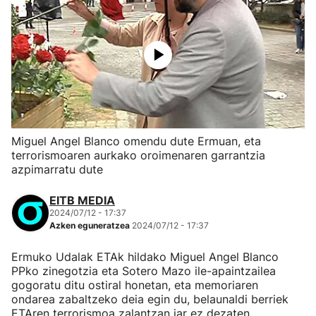
Miguel Angel Blanco omendu dute Ermuan, eta
terrorismoaren aurkako oroimenaren garrantzia
azpimarratu dute
EITB MEDIA
2024/07/12 - 17:37
Azken eguneratzea
2024/07/12 - 17:37
Ermuko Udalak ETAk hildako Miguel Angel Blanco
PPko zinegotzia eta Sotero Mazo ile-apaintzailea
gogoratu ditu ostiral honetan, eta memoriaren
ondarea zabaltzeko deia egin du, belaunaldi berriek
ETAren terrorismoa zalantzan jar ez dezaten.