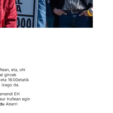
ñean, eta, ohi
ai giroak
 eta 16:00etatik
 izago da.
ramendi EH
gaur Iruñean egin
 du
Aberri