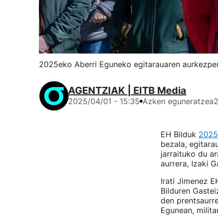
2025eko Aberri Eguneko egitarauaren aurkezpen
AGENTZIAK | EITB Media
2025/04/01 - 15:35
Azken eguneratzea
2
EH Bilduk
2025
bezala, egitara
jarraituko du a
aurrera, Izaki 
Irati Jimenez E
Bilduren Gaste
den prentsaurr
Egunean, milit