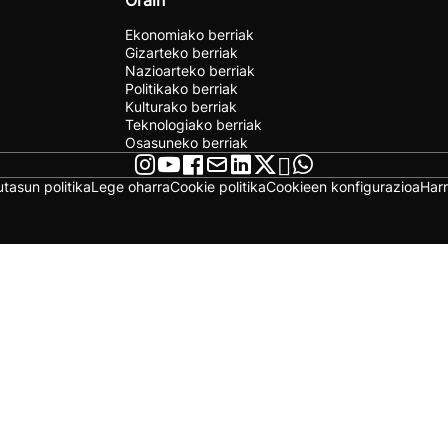
Orain
Ekonomiako berriak
Gizarteko berriak
Nazioarteko berriak
Politikako berriak
Kulturako berriak
Teknologiako berriak
Osasuneko berriak
utasun politika
Lege oharra
Cookie politika
Cookieen konfigurazioa
Har