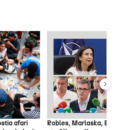
stia afari
Robles, Marlaska, Bolaños