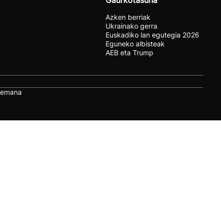
Gaurkotasuna
Azken berriak
Ukrainako gerra
Euskadiko lan egutegia 2026
Eguneko albisteak
AEB eta Trump
remana