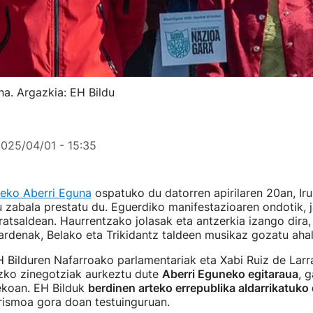
a. Argazkia: EH Bildu
025/04/01 - 15:35
eko Aberri Eguna
ospatuko du datorren apirilaren 20an, Iru
u zabala prestatu du. Eguerdiko manifestazioaren ondotik, j
rratsaldean. Haurrentzako jolasak eta antzerkia izango dira,
Gardenak, Belako eta Trikidantz taldeen musikaz gozatu ahal
H Bilduren Nafarroako parlamentariak eta Xabi Ruiz de Lar
izko zinegotziak aurkeztu dute
Aberri Eguneko egitaraua
, 
ekoan. EH Bilduk
berdinen arteko errepublika aldarrikatuko
arismoa gora doan testuinguruan.