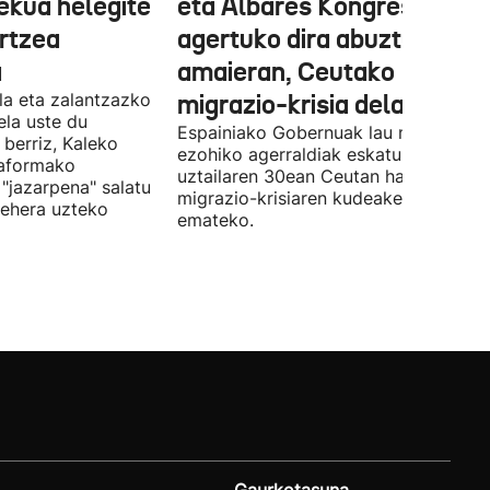
ekua helegite
eta Albares Kongresuan
artzea
agertuko dira abuztuaren
a
amaieran, Ceutako
la eta zalantzazko
migrazio-krisia dela eta
uela uste du
Espainiako Gobernuak lau ministroen
 berriz, Kaleko
ezohiko agerraldiak eskatu ditu,
taformako
uztailaren 30ean Ceutan hasitako
"jazarpena" salatu
migrazio-krisiaren kudeaketaren berri
behera uzteko
emateko.