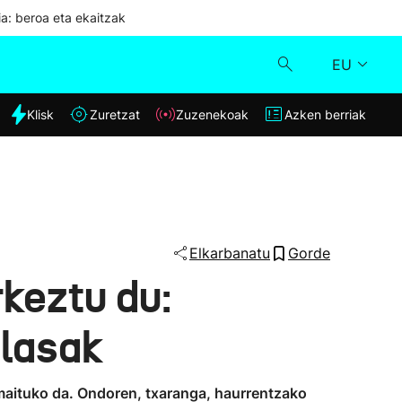
ia: beroa eta ekaitzak
EU
dia
Klisk
Zuretzat
Zuzenekoak
Azken berriak
Klisk
Zuzenekoak
Zuretzat
Elkarbanatu
Gorde
keztu du:
Azken berriak
olasak
 amaituko da. Ondoren, txaranga, haurrentzako