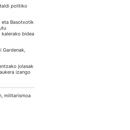
aldi politiko
, eta Basotxotik
utu
 kalerako bidea
ki Gardenak,
entzako jolasak
 aukera izango
, militarismoa