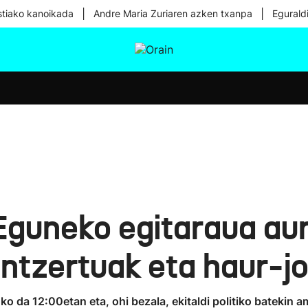
|
|
tiako kanoikada
Andre Maria Zuriaren azken txanpa
Egurald
tura
Ikusmiran
Egural
Osasuna
Teknologia
Eguneko egitaraua aur
ntzertuak eta haur-j
o da 12:00etan eta, ohi bezala, ekitaldi politiko batekin