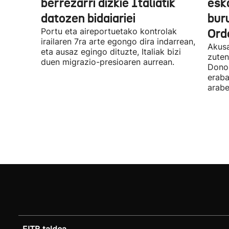
berrezarri dizkie Italiatik
esk
datozen bidaiariei
bur
Portu eta aireportuetako kontrolak
Ord
irailaren 7ra arte egongo dira indarrean,
Akusa
eta ausaz egingo dituzte, Italiak bizi
zuten
duen migrazio-presioaren aurrean.
Donos
eraba
arabe