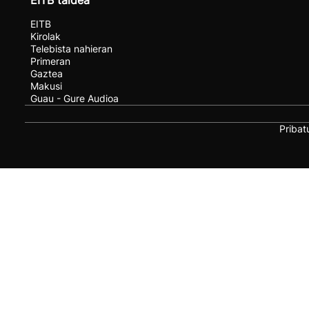
EITB taldea
EITB
Kirolak
Telebista nahieran
Primeran
Gaztea
Makusi
Guau - Gure Audioa
Pribat