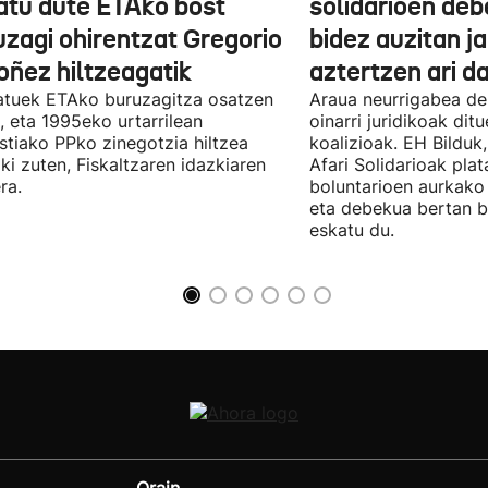
atu dute ETAko bost
solidarioen deb
uzagi ohirentzat Gregorio
bidez auzitan j
oñez hiltzeagatik
aztertzen ari d
tuek ETAko buruzagitza osatzen
Araua neurrigabea de
, eta 1995eko urtarrilean
oinarri juridikoak dit
tiako PPko zinegotzia hiltzea
koalizioak. EH Bilduk,
ki zuten, Fiskaltzaren idazkiaren
Afari Solidarioak pla
ra.
boluntarioen aurkako 
eta debekua bertan 
eskatu du.