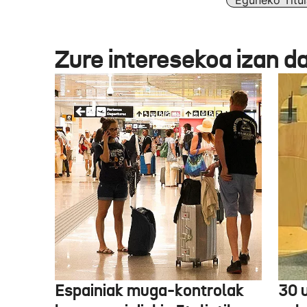
Eguneko Titul
Zure interesekoa izan d
Espainiak muga-kontrolak
30 