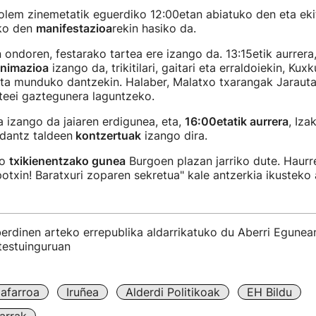
lem zinemetatik eguerdiko 12:00etan abiatuko den eta ekit
ko den
manifestazioa
rekin hasiko da.
 ondoren, festarako tartea ere izango da. 13:15etik aurrera
animazioa
izango da, trikitilari, gaitari eta erraldoiekin, Kuxk
eta munduko dantzekin. Halaber, Malatxo txarangak Jarauta
teei gaztegunera laguntzeko.
 izango da jaiaren erdigunea, eta,
16:00etatik aurrera
, Iza
idantz taldeen
kontzertuak
izango dira.
ko
txikienentzako gunea
Burgoen plazan jarriko dute. Haurr
apotxin! Baratxuri zoparen sekretua" kale antzerkia ikusteko
erdinen arteko errepublika aldarrikatuko du Aberri Egunean
testuinguruan
afarroa
Iruñea
Alderdi Politikoak
EH Bildu