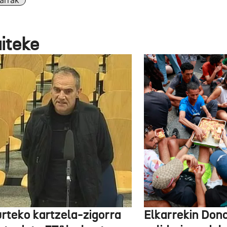
arrak
aiteke
urteko kartzela-zigorra
Elkarrekin Dono