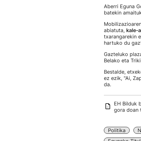
Aberri Eguna Go
batekin amaitu
Mobilizazioaren
abiatuta,
kale-
txarangarekin 
hartuko du gaz
Gazteluko plaza
Belako eta Trik
Bestalde, etxe
ez ezik, "Ai, Z
da.
EH Bilduk b
gora doan 
Politika
N