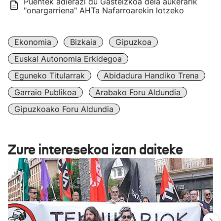
Puentek adierazi du Gasteizkoa dela aukerarik
"onargarriena" AHTa Nafarroarekin lotzeko
Ekonomia
Bizkaia
Gipuzkoa
Euskal Autonomia Erkidegoa
Eguneko Titularrak
Abidadura Handiko Trena
Garraio Publikoa
Arabako Foru Aldundia
Gipuzkoako Foru Aldundia
Zure interesekoa izan daiteke