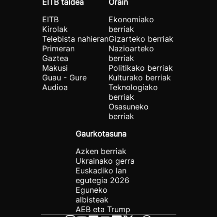
EITB taldea
Orain
EITB
Ekonomiako
Kirolak
berriak
Telebista nahieran
Gizarteko berriak
Primeran
Nazioarteko
Gaztea
berriak
Makusi
Politikako berriak
Guau - Gure
Kulturako berriak
Audioa
Teknologiako
berriak
Osasuneko
berriak
Gaurkotasuna
Azken berriak
Ukrainako gerra
Euskadiko lan
egutegia 2026
Eguneko
albisteak
AEB eta Trump