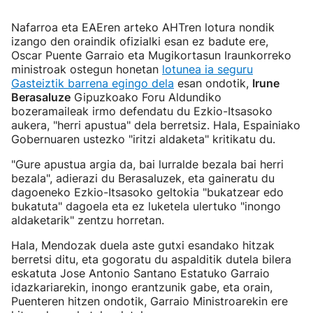
Nafarroa eta EAEren arteko AHTren lotura nondik
izango den oraindik ofizialki esan ez badute ere,
Oscar Puente Garraio eta Mugikortasun Iraunkorreko
ministroak ostegun honetan
lotunea ia seguru
Gasteiztik barrena egingo dela
esan ondotik,
Irune
Berasaluze
Gipuzkoako Foru Aldundiko
bozeramaileak irmo defendatu du Ezkio-Itsasoko
aukera, "herri apustua" dela berretsiz. Hala, Espainiako
Gobernuaren ustezko "iritzi aldaketa" kritikatu du.
"Gure apustua argia da, bai lurralde bezala bai herri
bezala", adierazi du Berasaluzek, eta gaineratu du
dagoeneko Ezkio-Itsasoko geltokia "bukatzear edo
bukatuta" dagoela eta ez luketela ulertuko "inongo
aldaketarik" zentzu horretan.
Hala, Mendozak duela aste gutxi esandako hitzak
berretsi ditu, eta gogoratu du aspalditik dutela bilera
eskatuta Jose Antonio Santano Estatuko Garraio
idazkariarekin, inongo erantzunik gabe, eta orain,
Puenteren hitzen ondotik, Garraio Ministroarekin ere