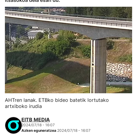
Itsasokoa dela esan du.
AHTren lanak. ETBko bideo batetik lortutako
artxiboko irudia
EITB MEDIA
2024/07/18 - 16:07
Azken eguneratzea
2024/07/18 - 16:07