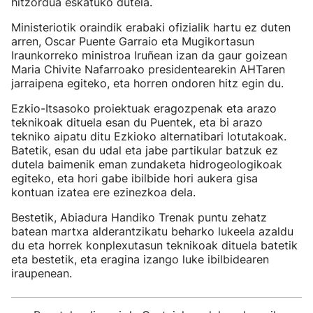
hitzordua eskatuko dutela.
Ministeriotik oraindik erabaki ofizialik hartu ez duten
arren, Oscar Puente Garraio eta Mugikortasun
Iraunkorreko ministroa Iruñean izan da gaur goizean
Maria Chivite Nafarroako presidentearekin AHTaren
jarraipena egiteko, eta horren ondoren hitz egin du.
Ezkio-Itsasoko proiektuak eragozpenak eta arazo
teknikoak dituela esan du Puentek, eta bi arazo
tekniko aipatu ditu Ezkioko alternatibari lotutakoak.
Batetik, esan du udal eta jabe partikular batzuk ez
dutela baimenik eman zundaketa hidrogeologikoak
egiteko, eta hori gabe ibilbide hori aukera gisa
kontuan izatea ere ezinezkoa dela.
Bestetik, Abiadura Handiko Trenak puntu zehatz
batean martxa alderantzikatu beharko lukeela azaldu
du eta horrek konplexutasun teknikoak dituela batetik
eta bestetik, eta eragina izango luke ibilbidearen
iraupenean.