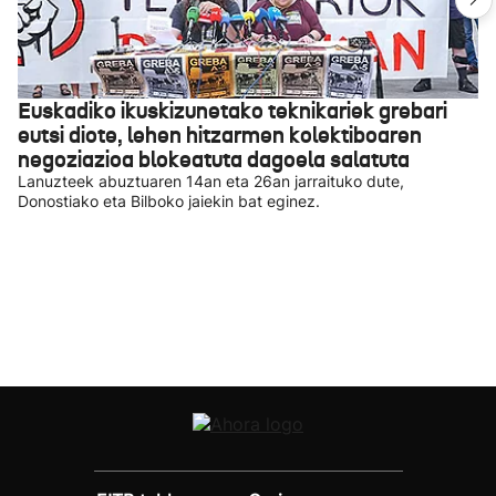
Euskadiko ikuskizunetako teknikariek grebari
eutsi diote, lehen hitzarmen kolektiboaren
negoziazioa blokeatuta dagoela salatuta
Lanuzteek abuztuaren 14an eta 26an jarraituko dute,
Donostiako eta Bilboko jaiekin bat eginez.