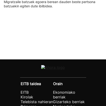
Migratzaile batzuek egoera berean dauden beste pertsona
batzuekin egiten dute ibilbidea.
EITB taldea
Orain
EITB
Ekonomiako
Kirolak
berriak
Telebista nahieran
Gizarteko berriak