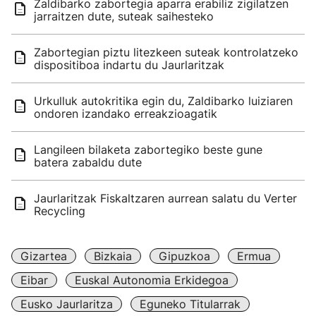
Zaldibarko zabortegia aparra erabiliz zigilatzen
jarraitzen dute, suteak saihesteko
Zabortegian piztu litezkeen suteak kontrolatzeko
dispositiboa indartu du Jaurlaritzak
Urkulluk autokritika egin du, Zaldibarko luiziaren
ondoren izandako erreakzioagatik
Langileen bilaketa zabortegiko beste gune
batera zabaldu dute
Jaurlaritzak Fiskaltzaren aurrean salatu du Verter
Recycling
Gizartea
Bizkaia
Gipuzkoa
Ermua
Eibar
Euskal Autonomia Erkidegoa
Eusko Jaurlaritza
Eguneko Titularrak