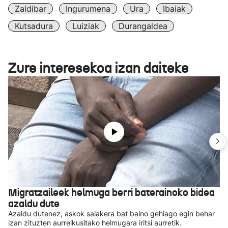
Zaldibar
Ingurumena
Ura
Ibaiak
Kutsadura
Luiziak
Durangaldea
Zure interesekoa izan daiteke
Migratzaileek helmuga berri baterainoko bidea
azaldu dute
Azaldu dutenez, askok saiakera bat baino gehiago egin behar
izan zituzten aurreikusitako helmugara iritsi aurretik.