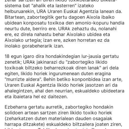
sistema bat "ahalik eta lasterren" izateko
helburuarekin, URA Uraren Euskal Agentzia lanean da.
Bitartean, zabortegitik gertu dagoen Aixola ibaiko
ubidean konposatu toxikoa den amonio-kopuru handia
neurtu dute, berriro ere. URAk zehaztu du, nolanahi
ere, ez direla nahastu behar Aixolako ubidea eta
Aixolako urtegia; izan ere, azken horretan ez da
inolako gorabeherarik izan.
18 egun igaro dira hondakindegian lur-jausia gertatu
zenetik; URAk jakinarazi du "zabortegiko likido
toxikoak biltzeko beharrezkoak diren lanak" ari dela
egiten, likido horiek ingurumenean duten eragina
"murrizte aldera". Behin betiko konponbidea izan arte,
Uraren Euskal Agentzia likido horiek jasotzen ari da
ahalegintzen, ahal den neurrian, eskualdeko ubideetara
eta ibaietara hel ez daitezen.
Ezbeharra gertatu aurretik, zabortegiko hondakin
solidoen artean sartzen ziren likido toxiko horiek
(zeharkatzen duten materialean dauden osagaiak
harrapa ditzakete) eskualdeko biltzailera joaten ziren,