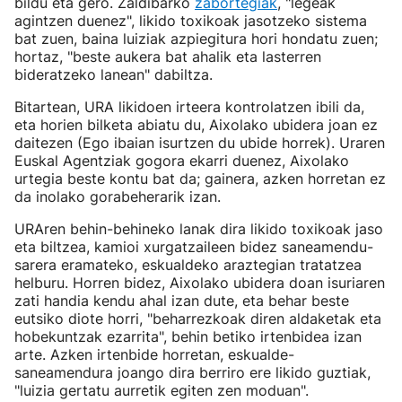
bildu eta gero. Zaldibarko
zabortegiak
, "legeak
agintzen duenez", likido toxikoak jasotzeko sistema
bat zuen, baina luiziak azpiegitura hori hondatu zuen;
hortaz, "beste aukera bat ahalik eta lasterren
bideratzeko lanean" dabiltza.
Bitartean, URA likidoen irteera kontrolatzen ibili da,
eta horien bilketa abiatu du, Aixolako ubidera joan ez
daitezen (Ego ibaian isurtzen du ubide horrek). Uraren
Euskal Agentziak gogora ekarri duenez, Aixolako
urtegia beste kontu bat da; gainera, azken horretan ez
da inolako gorabeherarik izan.
URAren behin-behineko lanak dira likido toxikoak jaso
eta biltzea, kamioi xurgatzaileen bidez saneamendu-
sarera eramateko, eskualdeko araztegian tratatzea
helburu. Horren bidez, Aixolako ubidera doan isuriaren
zati handia kendu ahal izan dute, eta behar beste
eutsiko diote horri, "beharrezkoak diren aldaketak eta
hobekuntzak ezarrita", behin betiko irtenbidea izan
arte. Azken irtenbide horretan, eskualde-
saneamendura joango dira berriro ere likido guztiak,
"luizia gertatu aurretik egiten zen moduan".