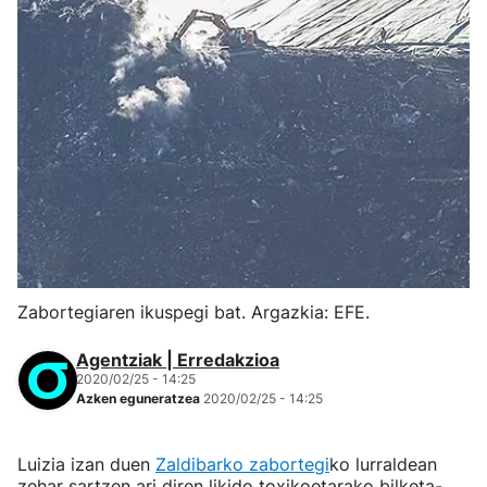
Zabortegiaren ikuspegi bat. Argazkia: EFE.
Agentziak | Erredakzioa
2020/02/25 - 14:25
Azken eguneratzea
2020/02/25 - 14:25
Luizia izan duen
Zaldibarko zabortegi
ko lurraldean
zehar sartzen ari diren likido toxikoetarako bilketa-