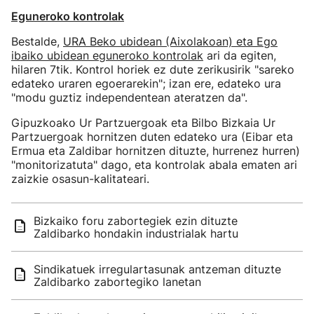
Eguneroko kontrolak
Bestalde,
URA Beko ubidean (Aixolakoan) eta Ego
ibaiko ubidean eguneroko kontrolak
ari da egiten,
hilaren 7tik. Kontrol horiek ez dute zerikusirik "sareko
edateko uraren egoerarekin"; izan ere, edateko ura
"modu guztiz independentean ateratzen da".
Gipuzkoako Ur Partzuergoak eta Bilbo Bizkaia Ur
Partzuergoak hornitzen duten edateko ura (Eibar eta
Ermua eta Zaldibar hornitzen dituzte, hurrenez hurren)
"monitorizatuta" dago, eta kontrolak abala ematen ari
zaizkie osasun-kalitateari.
Bizkaiko foru zabortegiek ezin dituzte
Zaldibarko hondakin industrialak hartu
Sindikatuek irregulartasunak antzeman dituzte
Zaldibarko zabortegiko lanetan