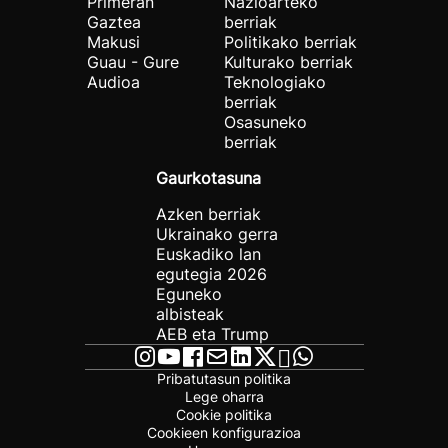
Primeran
Nazioarteko
Gaztea
berriak
Makusi
Politikako berriak
Guau - Gure
Kulturako berriak
Audioa
Teknologiako
berriak
Osasuneko
berriak
Gaurkotasuna
Azken berriak
Ukrainako gerra
Euskadiko lan
egutegia 2026
Eguneko
albisteak
AEB eta Trump
Pribatutasun politika
Lege oharra
Cookie politika
Cookieen konfigurazioa