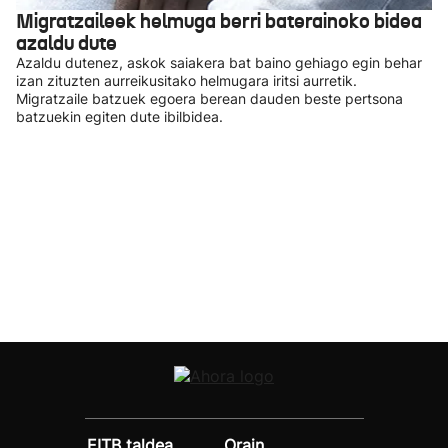
Migratzaileek helmuga berri baterainoko bidea
azaldu dute
Azaldu dutenez, askok saiakera bat baino gehiago egin behar
izan zituzten aurreikusitako helmugara iritsi aurretik.
Migratzaile batzuek egoera berean dauden beste pertsona
batzuekin egiten dute ibilbidea.
EITB taldea
Orain