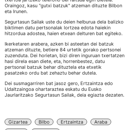
Oraingoz, kasu "gutxi batzuk" atzeman dituzte Bilbon
eta Irunen.
Segurtasun Sailak uste du deien helburua dela balizko
biktimen datu pertsonalak lortzea edota haiekin
hitzordua adostea, haien etxean delturen bat egiteko.
Ikerketaren arabera, azken bi asteetan dei batzuk
atzeman dituzte, betiere 84 urtetik gorako pertsonei
zuzenduta. Dei horietan, bizi diren inguruan txertatzen
hasi direla esan diete, eta, horrenbestez, datu
pertsonal batzuk behar dituztela eta etxetik
pasatzeko ordu bat zehaztu behar dutela.
Dei susmagarriren bat jasoz gero, Ertzaintza edo
Udaltzaingoa ohartaraztea eskatu du Eusko
Jaurlaritzako Segurtasun Sailak, deia egiazta dezaten.
Gizartea
Bilbo
Ertzaintza
Araba