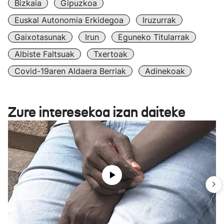
Bizkaia
Gipuzkoa
Euskal Autonomia Erkidegoa
Iruzurrak
Gaixotasunak
Irun
Eguneko Titularrak
Albiste Faltsuak
Txertoak
Covid-19aren Aldaera Berriak
Adinekoak
Zure interesekoa izan daiteke