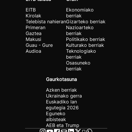
EITB
Ekonomiako
Kirolak
berriak
Telebista nahieran
Gizarteko berriak
Primeran
Nazioarteko
Gaztea
berriak
Makusi
Politikako berriak
Guau - Gure
Kulturako berriak
Audioa
Teknologiako
berriak
Osasuneko
berriak
Gaurkotasuna
Azken berriak
Ukrainako gerra
Euskadiko lan
egutegia 2026
Eguneko
albisteak
AEB eta Trump