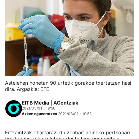
Astelehen honetan 90 urtetik gorakoa txertatzen hasi
dira. Argazkia: EFE
EITB Media | AGentziak
2021/03/01 - 19:50
Azken eguneratzea
2021/03/01 - 19:52
Ertzaintzak ohartarazi du zenbait adineko pertsonari
txertoa jartzeko telefono dei faltsua egin dietela.